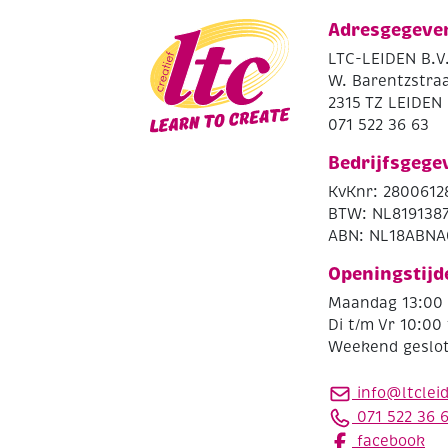
Adresgegeve
LTC-LEIDEN B.V
W. Barentzstraa
2315 TZ LEIDEN
071 522 36 63
Bedrijfsgege
KvKnr: 2800612
BTW: NL819138
ABN: NL18ABNA
Openingstijd
Maandag 13:00 
Di t/m Vr 10:00 
Weekend geslo
info@ltclei
071 522 36 
facebook