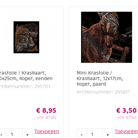
rasfolie / Kraskaart,
Mini Krasfolie /
0x25cm, koper, eenden
Kraskaart, 12x17cm,
koper, paard
rtikelnummer: 245701
Artikelnummer: 245811
€
8,95
€
3,50
(Inc BTW)
(Inc BTW)
rasfolie
Mini
Toevoegen
Toevoege
-
+
-
+