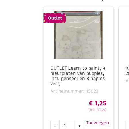
Outlet
OUTLET Learn to paint, 4
K
kleurplaten van puppies,
2
incl. penseel en 8 napjes
A
verf,
Artikelnummer: 15023
€
1,25
(Inc BTW)
OUTLET
K
Toevoegen
-
+