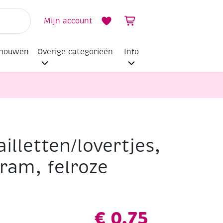
Mijn account
dhouwen
Overige categorieën
Info
illetten/lovertjes,
, felroze
ram, felroze
€
0,75