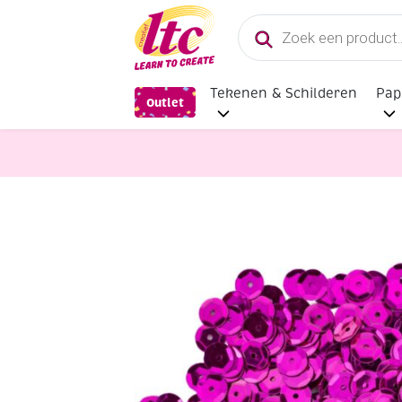
Producten
zoeken
Tekenen & Schilderen
Pap
Outlet
Diverse Hobbymaterialen en Knutse