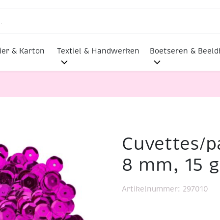
ier & Karton
Textiel & Handwerken
Boetseren & Beel
Cuvettes/pa
lmaterialen
Cuvettes/pailletten/lovertjes, 8 mm, 15 gram
8 mm, 15 g
Artikelnummer:
297010