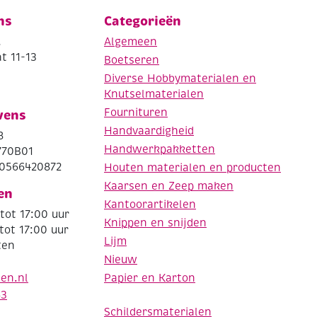
ns
Categorieën
.
Algemeen
t 11-13
Boetseren
Diverse Hobbymaterialen en
Knutselmaterialen
Fournituren
vens
Handvaardigheid
8
Handwerkpakketten
770B01
0566420872
Houten materialen en producten
Kaarsen en Zeep maken
en
Kantoorartikelen
tot 17:00 uur
Knippen en snijden
tot 17:00 uur
Lijm
ten
Nieuw
Papier en Karton
den.nl
63
Schildersmaterialen