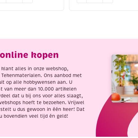
Krasfolie
raskaart,
/
0x25cm,
Kraskaart,
oper,
12x17cm,
enden
koper,
antal
paard
aantal
online kopen
re klant alles in onze webshop,
t Tekenmaterialen. Ons aanbod met
uit op alle hobbywensen aan. U
nt van meer dan 10.000 artikelen
deel dat u bij ons voor alles slaagt,
webshops hoeft te bezoeken. Vrijwel
stelt u dus gewoon in één keer! Dat
u bovendien veel tijd én geld!