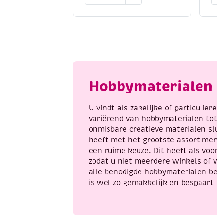
Learn
/
to
K
paint,
2
4
k
kleurplaten
e
van
a
puppies,
incl.
Hobbymaterialen 
penseel
en
8
U vindt als zakelijke of particulie
napjes
variërend van hobbymaterialen to
verf,
onmisbare creatieve materialen sl
aantal
heeft met het grootste assortime
een ruime keuze. Dit heeft als voor
zodat u niet meerdere winkels of 
alle benodigde hobbymaterialen be
is wel zo gemakkelijk en bespaart 