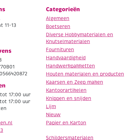
ns
Categorieën
.
Algemeen
t 11-13
Boetseren
Diverse Hobbymaterialen en
Knutselmaterialen
Fournituren
vens
Handvaardigheid
8
Handwerkpakketten
770B01
0566420872
Houten materialen en producten
Kaarsen en Zeep maken
en
Kantoorartikelen
tot 17:00 uur
Knippen en snijden
tot 17:00 uur
Lijm
ten
Nieuw
Papier en Karton
den.nl
63
Schildersmaterialen