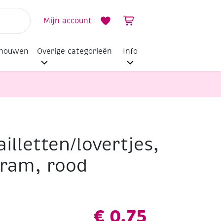
Mijn account
dhouwen
Overige categorieën
Info
illetten/lovertjes,
m, rood
ram, rood
€
0,75