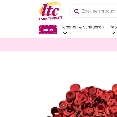
Producten
zoeken
Tekenen & Schilderen
Pap
Outlet
Diverse Hobbymaterialen en Knutse