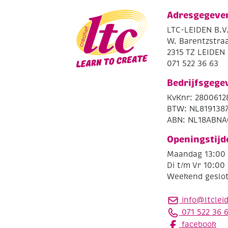
Adresgegeve
LTC-LEIDEN B.V
W. Barentzstraa
2315 TZ LEIDEN
071 522 36 63
Bedrijfsgege
KvKnr: 2800612
BTW: NL819138
ABN: NL18ABNA
Openingstijd
Maandag 13:00 
Di t/m Vr 10:00 
Weekend geslo
info@ltclei
071 522 36 
facebook