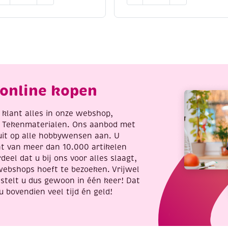
Learn
raskaart,
to
0x25cm,
paint,
lver,
4
eehond
kleurplaten
n
van
up
eendjes,
antal
incl.
online kopen
penseel
en
8
re klant alles in onze webshop,
napjes
t Tekenmaterialen. Ons aanbod met
verf,
uit op alle hobbywensen aan. U
aantal
nt van meer dan 10.000 artikelen
deel dat u bij ons voor alles slaagt,
webshops hoeft te bezoeken. Vrijwel
stelt u dus gewoon in één keer! Dat
u bovendien veel tijd én geld!