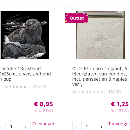
Outlet
rasfolie / Kraskaart,
OUTLET Learn to paint, 4
0x25cm, zilver, zeehond
kleurplaten van eendjes,
n pup
incl. penseel en 8 napjes
verf,
rtikelnummer: 245702
Artikelnummer: 15020
€
8,95
€
1,25
(Inc BTW)
(Inc BTW)
rasfolie
OUTLET
Toevoegen
Toevoege
-
+
-
+