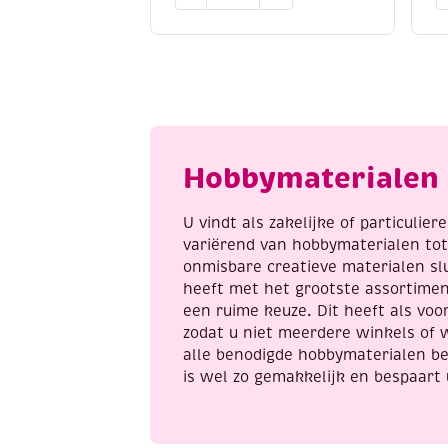
Faber
/
schoolverf
K
/
2
plakkaatverf,
zi
assortiment
z
basis,
e
6
p
flacon
a
Hobbymaterialen 
a
25
ml
U vindt als zakelijke of particulie
aantal
variërend van hobbymaterialen to
onmisbare creatieve materialen sl
heeft met het grootste assortime
een ruime keuze. Dit heeft als voor
zodat u niet meerdere winkels of 
alle benodigde hobbymaterialen be
is wel zo gemakkelijk en bespaart 