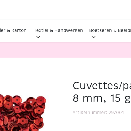
ier & Karton
Textiel & Handwerken
Boetseren & Beel
Cuvettes/pa
lmaterialen
Cuvettes/pailletten/lovertjes, 8 mm, 15 gra
8 mm, 15 g
Artikelnummer:
297001