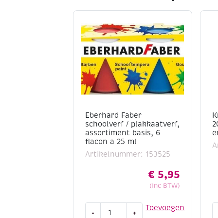
Eberhard Faber
K
schoolverf / plakkaatverf,
2
assortiment basis, 6
e
flacon a 25 ml
A
Artikelnummer: 153525
€
5,95
(Inc BTW)
Eberhard
K
Toevoegen
-
+