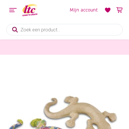
Mijn account
Producten
zoeken
Diverse Hobbymaterialen en Knutselmaterialen
Decopatch eco shape, salamander