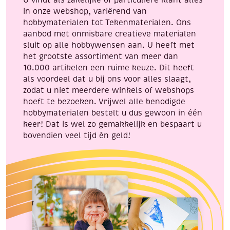
U vindt als zakelijke of particuliere klant alles
blanco
in onze webshop, variërend van
aantal
hobbymaterialen tot Tekenmaterialen. Ons
aanbod met onmisbare creatieve materialen
sluit op alle hobbywensen aan. U heeft met
het grootste assortiment van meer dan
10.000 artikelen een ruime keuze. Dit heeft
als voordeel dat u bij ons voor alles slaagt,
zodat u niet meerdere winkels of webshops
hoeft te bezoeken. Vrijwel alle benodigde
hobbymaterialen bestelt u dus gewoon in één
keer! Dat is wel zo gemakkelijk en bespaart u
bovendien veel tijd én geld!