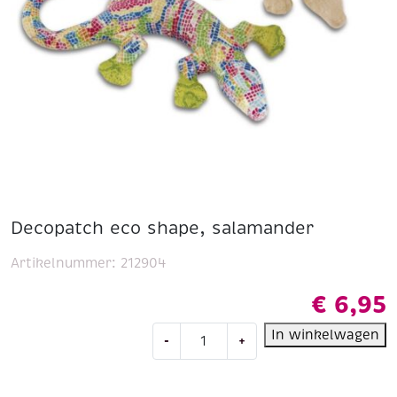
Decopatch eco shape, salamander
Artikelnummer:
212904
€
6,95
Decopatch
In winkelwagen
-
+
eco
shape,
salamander