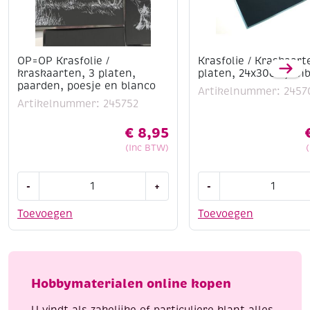
OP=OP Krasfolie /
Krasfolie / Kraskaart
kraskaarten, 3 platen,
platen, 24x30cm, on
paarden, poesje en blanco
Artikelnummer: 2457
Artikelnummer: 245752
€
8,95
(Inc BTW)
OP=OP
Krasfolie
-
+
-
Krasfolie
/
/
Kraskaarten,
Toevoegen
Toevoegen
kraskaarten,
3
3
platen,
platen,
24x30cm,
paarden,
onbedrukt
Hobbymaterialen online kopen
poesje
aantal
en