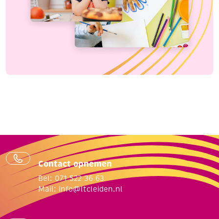
Contact opnemen
Bel: 071 522 36 63
Mail:
info@ltcleiden.nl