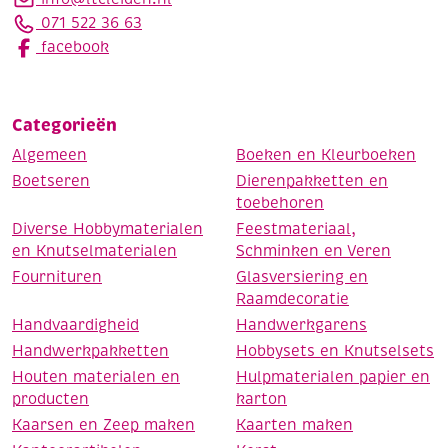
071 522 36 63
facebook
Categorieën
Algemeen
Boeken en Kleurboeken
Boetseren
Dierenpakketten en
toebehoren
Diverse Hobbymaterialen
Feestmateriaal,
en Knutselmaterialen
Schminken en Veren
Fournituren
Glasversiering en
Raamdecoratie
Handvaardigheid
Handwerkgarens
Handwerkpakketten
Hobbysets en Knutselsets
Houten materialen en
Hulpmaterialen papier en
producten
karton
Kaarsen en Zeep maken
Kaarten maken