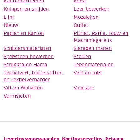
Kantoorartikelen
Kerst
Knippen en snijden
Leer bewerken
Lijm
Mozaieken
Nieuw
Outlet
Papier en Karton
Pitriet, Raffia, Touw en
Macramegarens
Schildersmaterialen
Sieraden maken
Speksteen bewerken
Stoffen
Strijkkralen Hama
Tekenmaterialen
Textielverf, Textielstiften
Verf en Inkt
en Textielverharder
Vilt en Wolvilten
Voorjaar
Vormgieten
Leveringsvoorwaarden
Kortingsregeling
Privacy