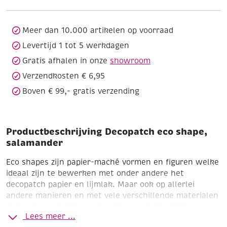
aantal
Meer dan 10.000 artikelen op voorraad
Levertijd 1 tot 5 werkdagen
Gratis afhalen in onze
showroom
Verzendkosten € 6,95
Boven € 99,- gratis verzending
Productbeschrijving Decopatch eco shape,
salamander
Eco shapes zijn papier-maché vormen en figuren welke
ideaal zijn te bewerken met onder andere het
decopatch papier en lijmlak.
Maar ook op allerlei
andere manieren en met vele verschillende materialen
zoals alle mogelijke verfsoorten, mozaiëk, glitters,
Lees meer ...
enz.. Het is een veelzijdig basismateriaal met leuke