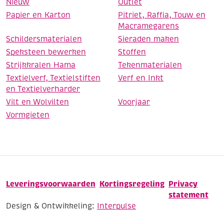
Nieuw
Outlet
Papier en Karton
Pitriet, Raffia, Touw en
Macramegarens
Schildersmaterialen
Sieraden maken
Speksteen bewerken
Stoffen
Strijkkralen Hama
Tekenmaterialen
Textielverf, Textielstiften
Verf en Inkt
en Textielverharder
Vilt en Wolvilten
Voorjaar
Vormgieten
Leveringsvoorwaarden
Kortingsregeling
Privacy
statement
Design & Ontwikkeling:
Interpulse