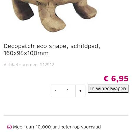
Decopatch eco shape, schildpad,
160x95x100mm
Artikelnummer:
212912
€
6,95
Decopatch
In winkelwagen
-
+
eco
shape,
schildpad,
160x95x100mm
aantal
Meer dan 10.000 artikelen op voorraad