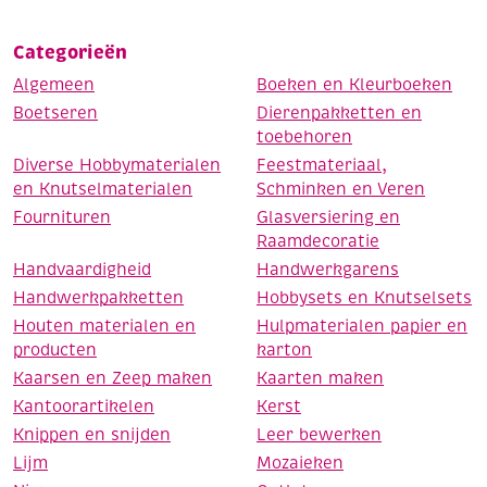
Categorieën
Algemeen
Boeken en Kleurboeken
Boetseren
Dierenpakketten en
toebehoren
Diverse Hobbymaterialen
Feestmateriaal,
en Knutselmaterialen
Schminken en Veren
Fournituren
Glasversiering en
Raamdecoratie
Handvaardigheid
Handwerkgarens
Handwerkpakketten
Hobbysets en Knutselsets
Houten materialen en
Hulpmaterialen papier en
producten
karton
Kaarsen en Zeep maken
Kaarten maken
Kantoorartikelen
Kerst
Knippen en snijden
Leer bewerken
Lijm
Mozaieken