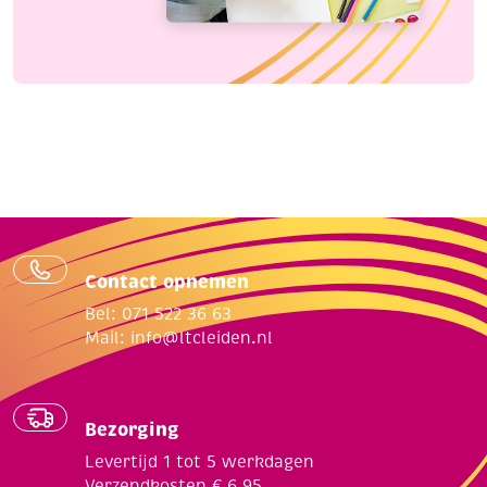
Contact opnemen
Bel: 071 522 36 63
Mail:
info@ltcleiden.nl
Bezorging
Levertijd 1 tot 5 werkdagen
Verzendkosten € 6,95