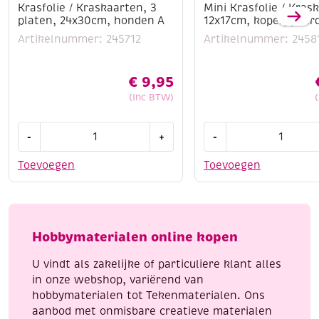
Krasfolie / Kraskaarten, 3
Mini Krasfolie / Kras
platen, 24x30cm, honden A
12x17cm, koper, paar
Artikelnummer: 245712
Artikelnummer: 2458
€
9,95
(Inc BTW)
Krasfolie
Mini
-
+
-
/
Krasfolie
Kraskaarten,
/
Toevoegen
Toevoegen
3
Kraskaart,
platen,
12x17cm,
24x30cm,
koper,
honden
paard
Hobbymaterialen online kopen
A
aantal
aantal
U vindt als zakelijke of particuliere klant alles
in onze webshop, variërend van
hobbymaterialen tot Tekenmaterialen. Ons
aanbod met onmisbare creatieve materialen