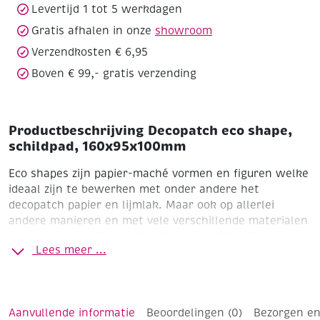
Levertijd 1 tot 5 werkdagen
Gratis afhalen in onze
showroom
Verzendkosten € 6,95
Boven € 99,- gratis verzending
Productbeschrijving Decopatch eco shape,
schildpad, 160x95x100mm
Eco shapes zijn papier-maché vormen en figuren welke
ideaal zijn te bewerken met onder andere het
decopatch papier en lijmlak.
Maar ook op allerlei
andere manieren en met vele verschillende materialen
zoals alle mogelijke verfsoorten, mozaiëk, glitters,
Lees meer ...
enz.. Het is een veelzijdig basismateriaal met leuke
figuren voor elk seizoen of thema.
Formaat: 16 x 9,5 x
10 cm
Aanvullende informatie
Beoordelingen (0)
Bezorgen en