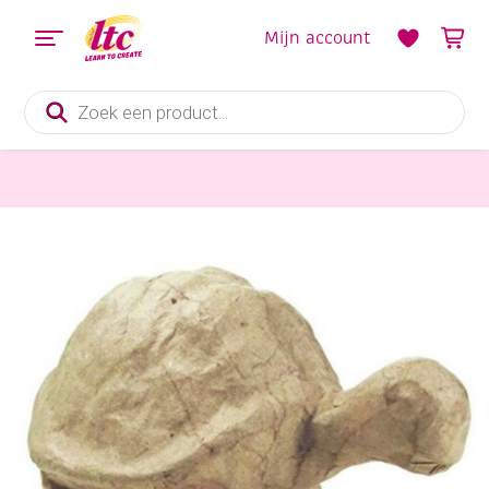
Mijn account
Producten
zoeken
Diverse Hobbymaterialen en Knutselmaterialen
Decopatch eco shape, schildpad, 160x95x100mm