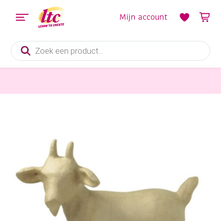
Mijn account
Producten
zoeken
Diverse Hobbymaterialen en Knutselmaterialen
Eco shape, geitje, 44 cm