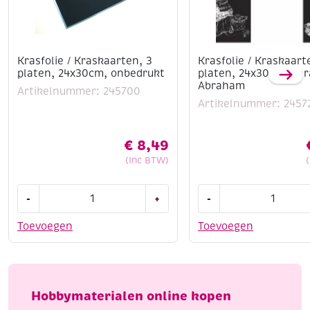
Krasfolie / Kraskaarten, 3
Krasfolie / Kraskaart
platen, 24x30cm, onbedrukt
platen, 24x30cm, Sa
Abraham
Artikelnummer: 245700
Artikelnummer: 2457
€
8,49
(Inc BTW)
Krasfolie
Krasfolie
-
+
-
/
/
Kraskaarten,
Kraskaarten,
Toevoegen
Toevoegen
3
2
platen,
platen,
24x30cm,
24x30cm,
onbedrukt
Sarah
Hobbymaterialen online kopen
aantal
en