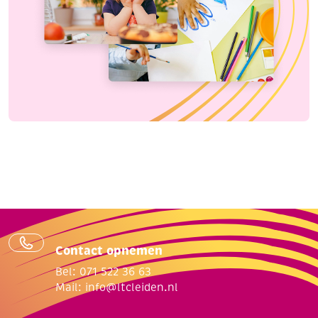
Contact opnemen
Bel: 071 522 36 63
Mail:
info@ltcleiden.nl