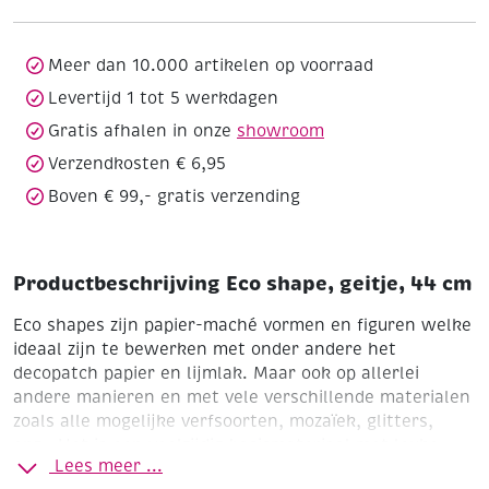
cm
aantal
Meer dan 10.000 artikelen op voorraad
Levertijd 1 tot 5 werkdagen
Gratis afhalen in onze
showroom
Verzendkosten € 6,95
Boven € 99,- gratis verzending
Productbeschrijving Eco shape, geitje, 44 cm
Eco shapes zijn papier-maché vormen en figuren welke
ideaal zijn te bewerken met onder andere het
decopatch papier en lijmlak.
Maar ook op allerlei
andere manieren en met vele verschillende materialen
zoals alle mogelijke verfsoorten, mozaïek, glitters,
enz.. Het is een veelzijdig basismateriaal met leuke
Lees meer ...
figuren voor elk seizoen of thema.