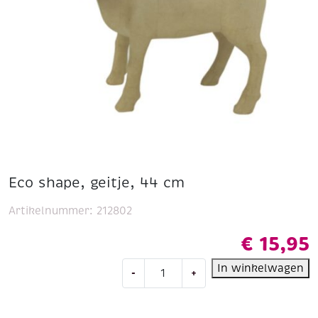
Eco shape, geitje, 44 cm
Artikelnummer:
212802
€
15,95
Eco
In winkelwagen
-
+
shape,
geitje,
44