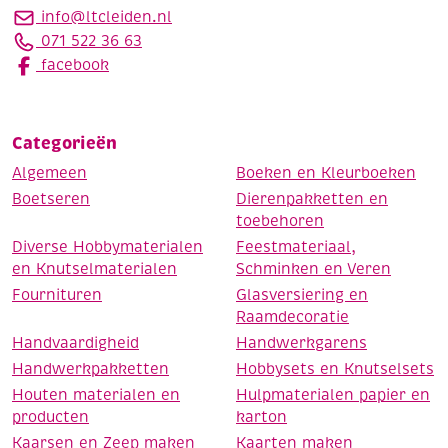
info@ltcleiden.nl
071 522 36 63
facebook
Categorieën
Algemeen
Boeken en Kleurboeken
Boetseren
Dierenpakketten en
toebehoren
Diverse Hobbymaterialen
Feestmateriaal,
en Knutselmaterialen
Schminken en Veren
Fournituren
Glasversiering en
Raamdecoratie
Handvaardigheid
Handwerkgarens
Handwerkpakketten
Hobbysets en Knutselsets
Houten materialen en
Hulpmaterialen papier en
producten
karton
Kaarsen en Zeep maken
Kaarten maken