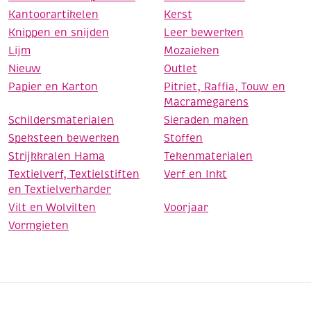
Kantoorartikelen
Kerst
Knippen en snijden
Leer bewerken
Lijm
Mozaieken
Nieuw
Outlet
Papier en Karton
Pitriet, Raffia, Touw en
Macramegarens
Schildersmaterialen
Sieraden maken
Speksteen bewerken
Stoffen
Strijkkralen Hama
Tekenmaterialen
Textielverf, Textielstiften
Verf en Inkt
en Textielverharder
Vilt en Wolvilten
Voorjaar
Vormgieten