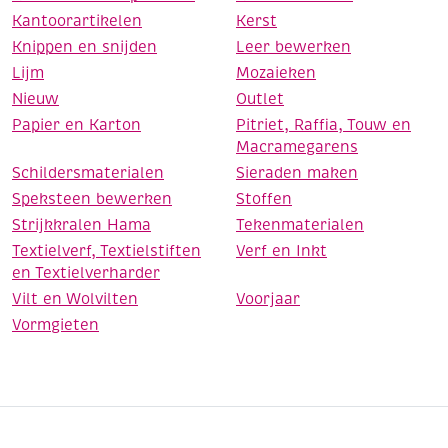
Kantoorartikelen
Kerst
Knippen en snijden
Leer bewerken
Lijm
Mozaieken
Nieuw
Outlet
Papier en Karton
Pitriet, Raffia, Touw en
Macramegarens
Schildersmaterialen
Sieraden maken
Speksteen bewerken
Stoffen
Strijkkralen Hama
Tekenmaterialen
Textielverf, Textielstiften
Verf en Inkt
en Textielverharder
Vilt en Wolvilten
Voorjaar
Vormgieten