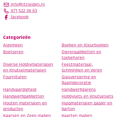
info@ltcleiden.nl
071 522 36 63
facebook
Categorieën
Algemeen
Boeken en Kleurboeken
Boetseren
Dierenpakketten en
toebehoren
Diverse Hobbymaterialen
Feestmateriaal,
en Knutselmaterialen
Schminken en Veren
Fournituren
Glasversiering en
Raamdecoratie
Handvaardigheid
Handwerkgarens
Handwerkpakketten
Hobbysets en Knutselsets
Houten materialen en
Hulpmaterialen papier en
producten
karton
Kaarsen en Zeep maken
Kaarten maken