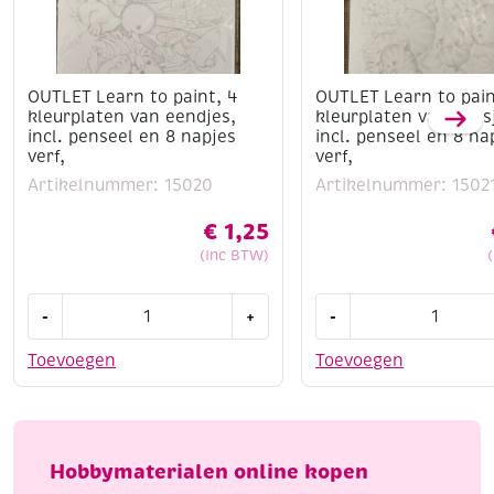
OUTLET Learn to paint, 4
OUTLET Learn to pain
kleurplaten van eendjes,
kleurplaten van poes
incl. penseel en 8 napjes
incl. penseel en 8 na
verf,
verf,
Artikelnummer: 15020
Artikelnummer: 1502
€
1,25
(Inc BTW)
OUTLET
OUTLET
-
+
-
Learn
Learn
to
to
Toevoegen
Toevoegen
paint,
paint,
4
4
kleurplaten
kleurplaten
van
van
Hobbymaterialen online kopen
eendjes,
poesjes,