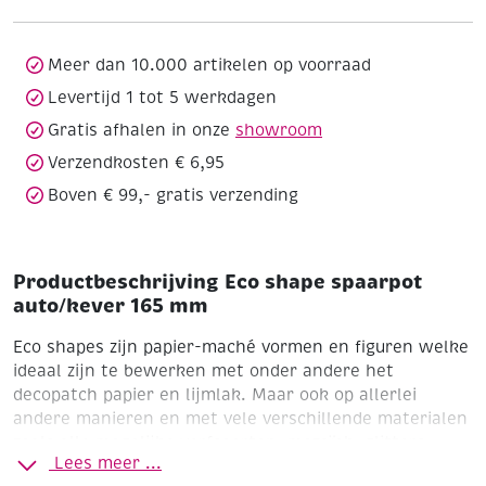
165
mm
aantal
Meer dan 10.000 artikelen op voorraad
Levertijd 1 tot 5 werkdagen
Gratis afhalen in onze
showroom
Verzendkosten € 6,95
Boven € 99,- gratis verzending
Productbeschrijving Eco shape spaarpot
auto/kever 165 mm
Eco shapes zijn papier-maché vormen en figuren welke
ideaal zijn te bewerken met onder andere het
decopatch papier en lijmlak.
Maar ook op allerlei
andere manieren en met vele verschillende materialen
zoals alle mogelijke verfsoorten, mozaïek, glitters,
Lees meer ...
enz.. Het is een veelzijdig basismateriaal met leuke