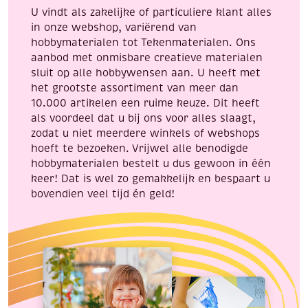
incl.
incl.
U vindt als zakelijke of particuliere klant alles
penseel
penseel
in onze webshop, variërend van
en
en
hobbymaterialen tot Tekenmaterialen. Ons
8
8
aanbod met onmisbare creatieve materialen
napjes
napjes
sluit op alle hobbywensen aan. U heeft met
verf,
verf,
het grootste assortiment van meer dan
aantal
aantal
10.000 artikelen een ruime keuze. Dit heeft
als voordeel dat u bij ons voor alles slaagt,
zodat u niet meerdere winkels of webshops
hoeft te bezoeken. Vrijwel alle benodigde
hobbymaterialen bestelt u dus gewoon in één
keer! Dat is wel zo gemakkelijk en bespaart u
bovendien veel tijd én geld!