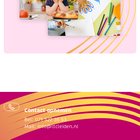
Contact opnemen
Bel: 071 522 36 63
Mail:
info@ltcleiden.nl