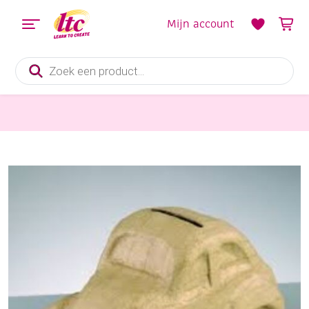
Mijn account
Producten
zoeken
Diverse Hobbymaterialen en Knutselmaterialen
Eco shape spaarpot auto/kever 165 mm