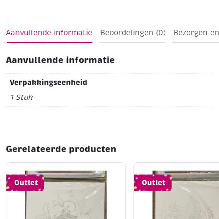
figuren voor elk seizoen of thema.
Spaarpot auto/kever, met kunststof afsluitdop aan
onderzijde
165 x 85 mm (lxb)
Hoogte 90 mm
Aanvullende informatie
Beoordelingen (0)
Bezorgen en
Aanvullende informatie
Verpakkingseenheid
1 Stuk
Gerelateerde producten
Outlet
Outlet