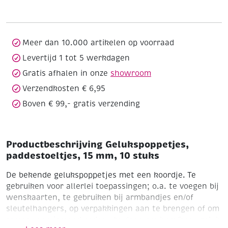
mm,
10
stuks
aantal
Meer dan 10.000 artikelen op voorraad
Levertijd 1 tot 5 werkdagen
Gratis afhalen in onze
showroom
Verzendkosten € 6,95
Boven € 99,- gratis verzending
Productbeschrijving Gelukspoppetjes,
paddestoeltjes, 15 mm, 10 stuks
De bekende gelukspoppetjes met een koordje. Te
gebruiken voor allerlei toepassingen; o.a. te voegen bij
wenskaarten, te gebruiken bij armbandjes en/of
sleutelhangers, op verpakkingen aan te brengen of om
zomaar aan iemand cadeau te doen om hem/haar geluk