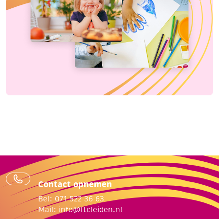
Contact opnemen
Bel: 071 522 36 63
Mail:
info@ltcleiden.nl