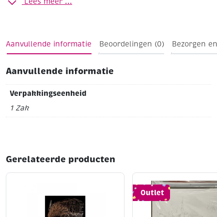
Lees meer ...
te wensen.
Paddestoeltjes
Hoogte 15 mm
Zakje à 10 stuks
assortiment
Aanvullende informatie
Beoordelingen (0)
Bezorgen en
Aanvullende informatie
Verpakkingseenheid
1 Zak
Gerelateerde producten
Outlet