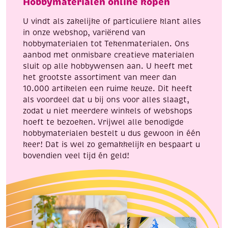
Hobbymaterialen online kopen
konijntjes,
incl.
U vindt als zakelijke of particuliere klant alles
penseel
in onze webshop, variërend van
en
hobbymaterialen tot Tekenmaterialen. Ons
8
aanbod met onmisbare creatieve materialen
napjes
sluit op alle hobbywensen aan. U heeft met
verf,
het grootste assortiment van meer dan
aantal
10.000 artikelen een ruime keuze. Dit heeft
als voordeel dat u bij ons voor alles slaagt,
zodat u niet meerdere winkels of webshops
hoeft te bezoeken. Vrijwel alle benodigde
hobbymaterialen bestelt u dus gewoon in één
keer! Dat is wel zo gemakkelijk en bespaart u
bovendien veel tijd én geld!