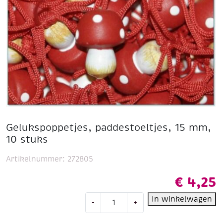
Gelukspoppetjes, paddestoeltjes, 15 mm,
10 stuks
Artikelnummer:
272805
€
4,25
Gelukspoppetjes,
In winkelwagen
-
+
paddestoeltjes,
15