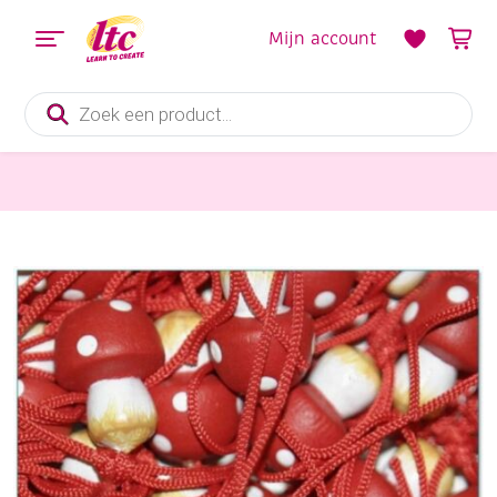
Mijn account
Producten
zoeken
Diverse Hobbymaterialen en Knutselmaterialen
Gelukspoppetjes, paddestoeltjes, 15 mm, 10 stuks