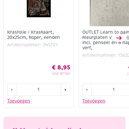
Krasfolie / Kraskaart,
OUTLET Learn to pain
20x25cm, koper, eenden
kleurplaten van konij
incl. penseel en 8 na
Artikelnummer: 245701
verf,
Artikelnummer: 1502
€
8,95
(Inc BTW)
Krasfolie
OUTLET
-
+
-
/
Learn
Kraskaart,
to
Toevoegen
Toevoegen
20x25cm,
paint,
koper,
4
eenden
kleurplaten
aantal
van