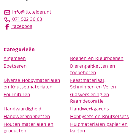
info@ltcleiden.nl
071 522 36 63
facebook
Categorieën
Algemeen
Boeken en Kleurboeken
Boetseren
Dierenpakketten en
toebehoren
Diverse Hobbymaterialen
Feestmateriaal,
en Knutselmaterialen
Schminken en Veren
Fournituren
Glasversiering en
Raamdecoratie
Handvaardigheid
Handwerkgarens
Handwerkpakketten
Hobbysets en Knutselsets
Houten materialen en
Hulpmaterialen papier en
producten
karton