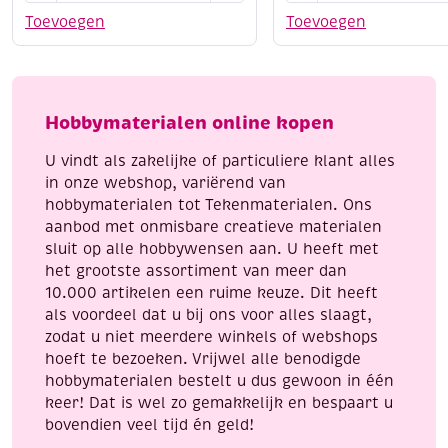
Kraskaarten,
Kraskaart,
Toevoegen
Toevoegen
2
20x25cm,
platen,
koper,
24x30cm,
eenden
Sarah
aantal
Hobbymaterialen online kopen
en
Abraham
U vindt als zakelijke of particuliere klant alles
aantal
in onze webshop, variërend van
hobbymaterialen tot Tekenmaterialen. Ons
aanbod met onmisbare creatieve materialen
sluit op alle hobbywensen aan. U heeft met
het grootste assortiment van meer dan
10.000 artikelen een ruime keuze. Dit heeft
als voordeel dat u bij ons voor alles slaagt,
zodat u niet meerdere winkels of webshops
hoeft te bezoeken. Vrijwel alle benodigde
hobbymaterialen bestelt u dus gewoon in één
keer! Dat is wel zo gemakkelijk en bespaart u
bovendien veel tijd én geld!