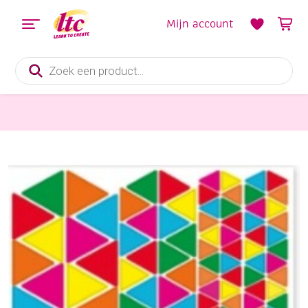
Mijn account
Producten
zoeken
Diverse Hobbymaterialen en Knutselmaterialen
Geometrische stickers, driehoekjes, assorti 160 stuks