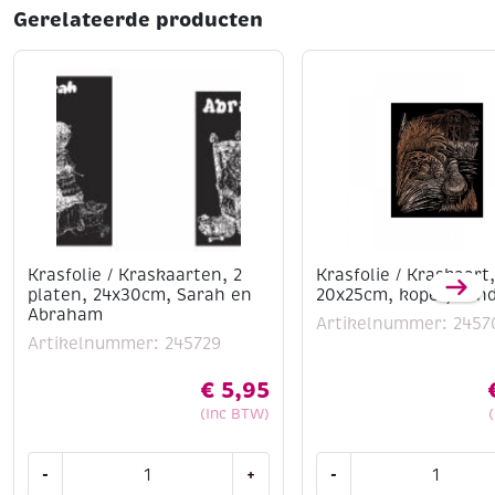
Gerelateerde producten
Krasfolie / Kraskaarten, 2
Krasfolie / Kraskaart,
platen, 24x30cm, Sarah en
20x25cm, koper, een
Abraham
Artikelnummer: 2457
Artikelnummer: 245729
€
5,95
(Inc BTW)
Krasfolie
Krasfolie
-
+
-
/
/