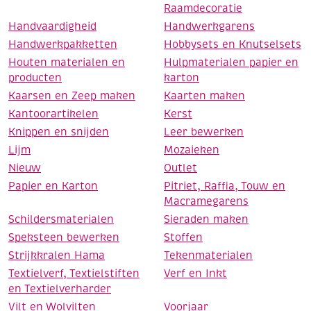
Raamdecoratie
Handvaardigheid
Handwerkgarens
Handwerkpakketten
Hobbysets en Knutselsets
Houten materialen en
Hulpmaterialen papier en
producten
karton
Kaarsen en Zeep maken
Kaarten maken
Kantoorartikelen
Kerst
Knippen en snijden
Leer bewerken
Lijm
Mozaieken
Nieuw
Outlet
Papier en Karton
Pitriet, Raffia, Touw en
Macramegarens
Schildersmaterialen
Sieraden maken
Speksteen bewerken
Stoffen
Strijkkralen Hama
Tekenmaterialen
Textielverf, Textielstiften
Verf en Inkt
en Textielverharder
Vilt en Wolvilten
Voorjaar