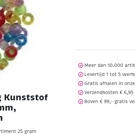
Meer dan 10.000 arti
Levertijd 1 tot 5 wer
Gratis afhalen in onz
Verzendkosten € 6,95
g Kunststof
Boven € 99,- gratis v
 mm,
m
ortiment 25 gram