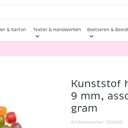
ier & Karton
Textiel & Handwerken
Boetseren & Beel
Kunststof k
lmaterialen
Kunststof kralen glitter 6 x 9 mm, assortim
9 mm, asso
gram
Artikelnummer:
302006