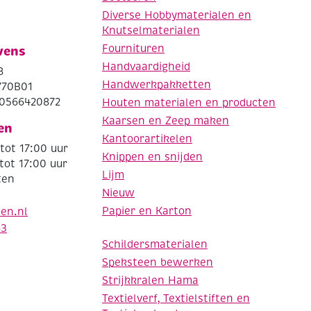
Diverse Hobbymaterialen en
Knutselmaterialen
Fournituren
vens
Handvaardigheid
8
Handwerkpakketten
770B01
0566420872
Houten materialen en producten
Kaarsen en Zeep maken
en
Kantoorartikelen
tot 17:00 uur
Knippen en snijden
tot 17:00 uur
Lijm
ten
Nieuw
Papier en Karton
den.nl
63
Schildersmaterialen
Speksteen bewerken
Strijkkralen Hama
Textielverf, Textielstiften en