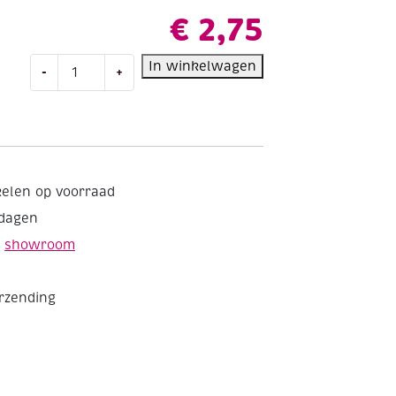
€
2,75
Kunststof
In winkelwagen
-
+
kralen
glitter
6
x
9
mm,
kelen op voorraad
assortiment
kdagen
25
gram
e
showroom
aantal
erzending