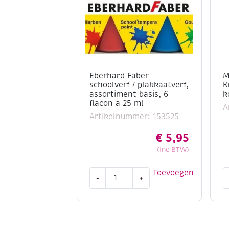
Eberhard Faber
M
schoolverf / plakkaatverf,
K
assortiment basis, 6
k
flacon a 25 ml
A
Artikelnummer: 153525
€
5,95
(Inc BTW)
Eberhard
M
Toevoegen
-
+
Faber
K
schoolverf
/
/
K
plakkaatverf,
1
assortiment
k