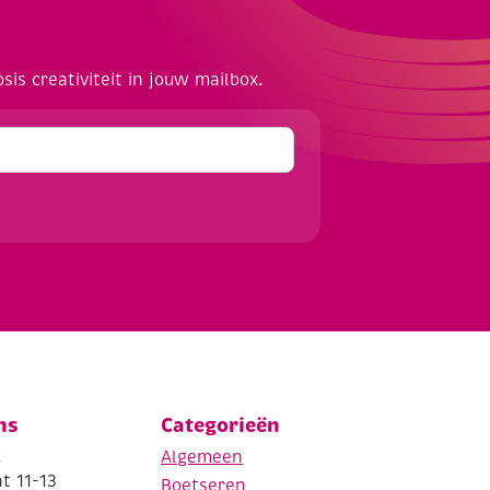
osis creativiteit in jouw mailbox.
ns
Categorieën
.
Algemeen
t 11-13
Boetseren