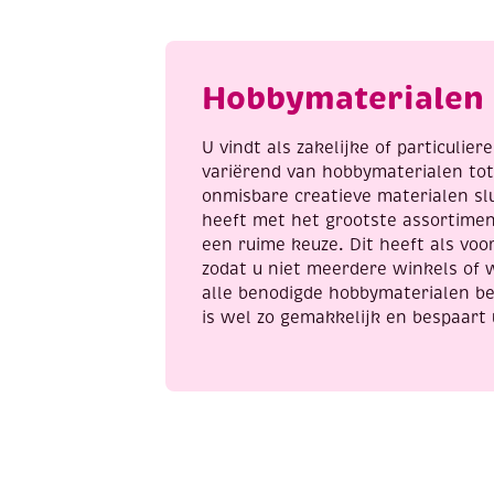
basis,
p
6
a
flacon
Hobbymaterialen 
a
25
ml
U vindt als zakelijke of particulie
aantal
variërend van hobbymaterialen to
onmisbare creatieve materialen sl
heeft met het grootste assortime
een ruime keuze. Dit heeft als voor
zodat u niet meerdere winkels of 
alle benodigde hobbymaterialen be
is wel zo gemakkelijk en bespaart 