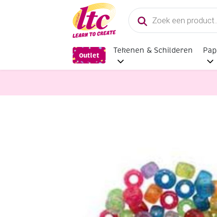
Producten
zoeken
Tekenen & Schilderen
Pap
Outlet
Diverse Hobbymaterialen en Knutse