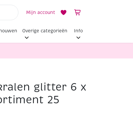
Mijn account
dhouwen
Overige categorieën
Info
ralen glitter 6 x
ent 25 gram
rtiment 25