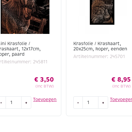
ini Krasfolie /
Krasfolie / Kraskaart,
raskaart, 12x17cm,
20x25cm, koper, eenden
oper, paard
Artikelnummer: 245701
rtikelnummer: 245811
€
3,50
€
8,95
(Inc BTW)
(Inc BTW)
ini
Krasfolie
Toevoegen
Toevoege
-
+
-
+
rasfolie
/
Kraskaart,
raskaart,
20x25cm,
2x17cm,
koper,
oper,
eenden