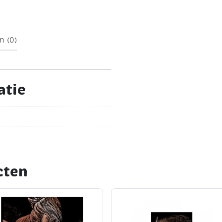
n (0)
atie
cten