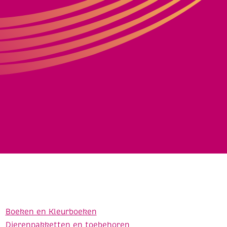
Boeken en Kleurboeken
Dierenpakketten en toebehoren