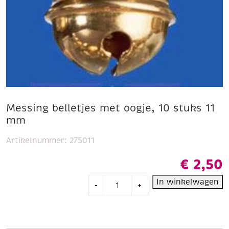
Messing belletjes met oogje, 10 stuks 11
mm
Artikelnummer:
275011
€
2,50
Messing
In winkelwagen
-
+
belletjes
met
oogje,
10