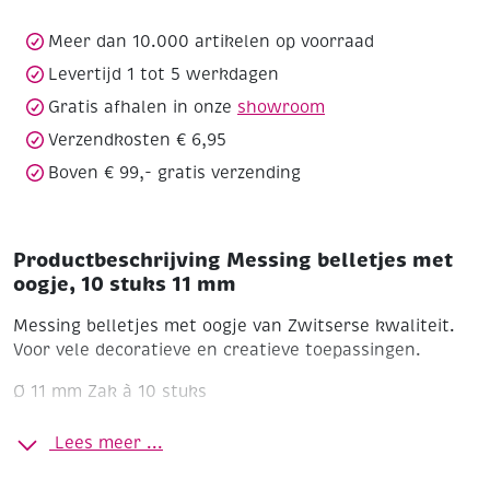
stuks
11
Meer dan 10.000 artikelen op voorraad
mm
Levertijd 1 tot 5 werkdagen
aantal
Gratis afhalen in onze
showroom
Verzendkosten € 6,95
Boven € 99,- gratis verzending
Productbeschrijving Messing belletjes met
oogje, 10 stuks 11 mm
Messing belletjes met oogje van Zwitserse kwaliteit.
Voor vele decoratieve en creatieve toepassingen.
Ø 11 mm
Zak à 10 stuks
Lees meer ...