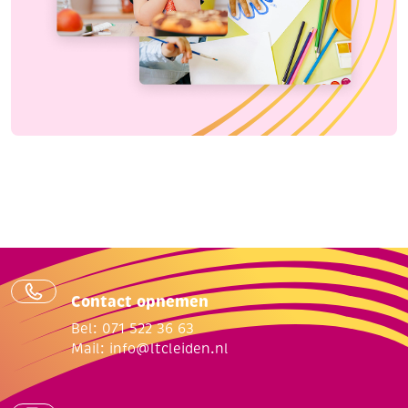
Contact opnemen
Bel: 071 522 36 63
Mail:
info@ltcleiden.nl