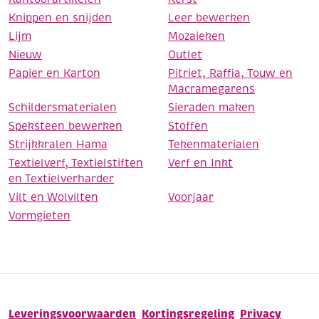
Knippen en snijden
Leer bewerken
Lijm
Mozaieken
Nieuw
Outlet
Papier en Karton
Pitriet, Raffia, Touw en
Macramegarens
Schildersmaterialen
Sieraden maken
Speksteen bewerken
Stoffen
Strijkkralen Hama
Tekenmaterialen
Textielverf, Textielstiften
Verf en Inkt
en Textielverharder
Vilt en Wolvilten
Voorjaar
Vormgieten
Leveringsvoorwaarden
Kortingsregeling
Privacy