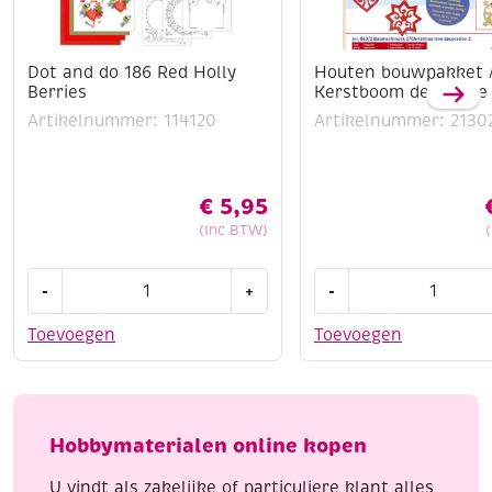
Dot and do 186 Red Holly
Houten bouwpakket 
Berries
Kerstboom decoratie
Artikelnummer: 114120
Artikelnummer: 2130
€
5,95
(Inc BTW)
Dot
Houten
-
+
-
and
bouwpakket
do
/
Toevoegen
Toevoegen
186
Kerstboom
Red
decoratie
Holly
2
Berries
aantal
Hobbymaterialen online kopen
aantal
U vindt als zakelijke of particuliere klant alles