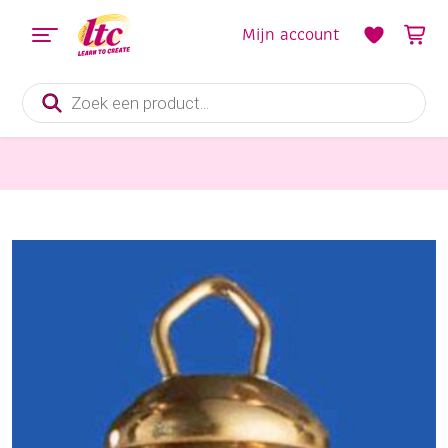
Mijn account
Producten
zoeken
Diverse Hobbymaterialen en Knutselmaterialen
Messing belletjes met oogje, 10 stuks 11 mm