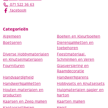
071 522 36 63
facebook
Categorieën
Algemeen
Boeken en Kleurboeken
Boetseren
Dierenpakketten en
toebehoren
Diverse Hobbymaterialen
Feestmateriaal,
en Knutselmaterialen
Schminken en Veren
Fournituren
Glasversiering en
Raamdecoratie
Handvaardigheid
Handwerkgarens
Handwerkpakketten
Hobbysets en Knutselsets
Houten materialen en
Hulpmaterialen papier en
producten
karton
Kaarsen en Zeep maken
Kaarten maken
Kantoorartikelen
Kerst