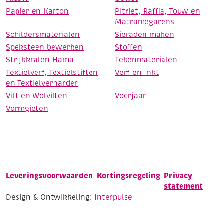
Papier en Karton
Pitriet, Raffia, Touw en
Macramegarens
Schildersmaterialen
Sieraden maken
Speksteen bewerken
Stoffen
Strijkkralen Hama
Tekenmaterialen
Textielverf, Textielstiften
Verf en Inkt
en Textielverharder
Vilt en Wolvilten
Voorjaar
Vormgieten
Leveringsvoorwaarden
Kortingsregeling
Privacy
statement
Design & Ontwikkeling:
Interpulse