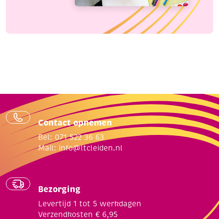
Contact opnemen
Bel: 071 522 36 63
Mail:
info@ltcleiden.nl
Bezorging
Levertijd 1 tot 5 werkdagen
Verzendkosten € 6,95