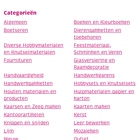
Categorieën
Algemeen
Boeken en Kleurboeken
Boetseren
Dierenpakketten en
toebehoren
Diverse Hobbymaterialen
Feestmateriaal,
en Knutselmaterialen
Schminken en Veren
Fournituren
Glasversiering en
Raamdecoratie
Handvaardigheid
Handwerkgarens
Handwerkpakketten
Hobbysets en Knutselsets
Houten materialen en
Hulpmaterialen papier en
producten
karton
Kaarsen en Zeep maken
Kaarten maken
Kantoorartikelen
Kerst
Knippen en snijden
Leer bewerken
Lijm
Mozaieken
Nieuw
Outlet