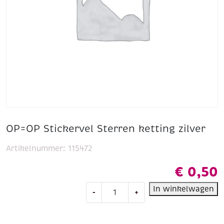
OP=OP Stickervel Sterren ketting zilver
Artikelnummer:
115472
€
0,50
OP=OP
In winkelwagen
-
+
Stickervel
Sterren
ketting