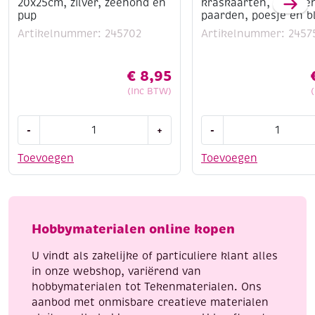
20x25cm, zilver, zeehond en
kraskaarten, 3 plate
pup
paarden, poesje en b
Artikelnummer: 245702
Artikelnummer: 2457
€
8,95
(Inc BTW)
Krasfolie
OP=OP
-
+
-
/
Krasfolie
Kraskaart,
/
Toevoegen
Toevoegen
20x25cm,
kraskaarten,
zilver,
3
zeehond
platen,
en
paarden,
Hobbymaterialen online kopen
pup
poesje
aantal
en
U vindt als zakelijke of particuliere klant alles
blanco
in onze webshop, variërend van
aantal
hobbymaterialen tot Tekenmaterialen. Ons
aanbod met onmisbare creatieve materialen