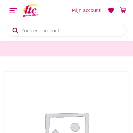
Mijn account
Producten
zoeken
Diverse Hobbymaterialen en Knutselmaterialen
OP=OP Stickervel Sterren ketting zilver