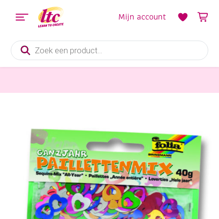
Mijn account
Producten
zoeken
Diverse Hobbymaterialen en Knutselmaterialen
Pailletten en strooimateriaal, 40 gram, multimix algemeen