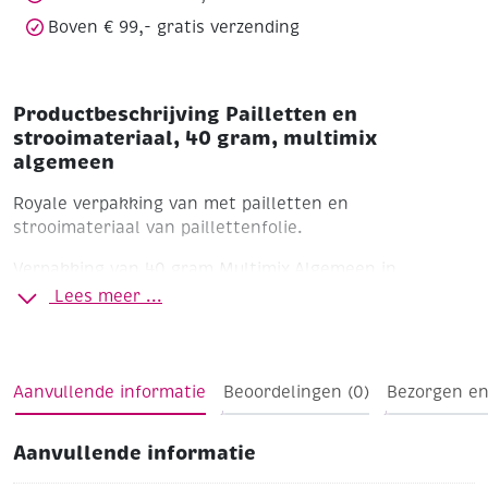
Boven € 99,- gratis verzending
Productbeschrijving Pailletten en
strooimateriaal, 40 gram, multimix
algemeen
Royale verpakking van met pailletten en
strooimateriaal van paillettenfolie.
Verpakking van 40 gram
Multimix Algemeen in
verschillende maten en kleuren van hartjes, bloemen,
Lees meer ...
muzieknoten, vlinders, beertjes, ballonnen, happy
birthday, pailletten en cuvettes. Formaten van 6 mm
tot 2 cm.
Aanvullende informatie
Beoordelingen (0)
Bezorgen en
Aanvullende informatie