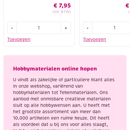
€
7,95
€
(Inc BTW)
Krasfolie
Jumbo
-
+
-
/
kuntselset
Kraskaarten,
foam
Toevoegen
Toevoegen
3
mix
platen,
aantal
24x30cm,
Folklore
Hobbymaterialen online kopen
aantal
U vindt als zakelijke of particuliere klant alles
in onze webshop, variërend van
hobbymaterialen tot Tekenmaterialen. Ons
aanbod met onmisbare creatieve materialen
sluit op alle hobbywensen aan. U heeft met
het grootste assortiment van meer dan
10.000 artikelen een ruime keuze. Dit heeft
als voordeel dat u bij ons voor alles slaagt,