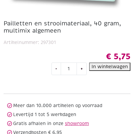
Pailletten en strooimateriaal, 40 gram,
multimix algemeen
Artikelnummer:
297301
€
5,75
Pailletten
In winkelwagen
-
+
en
strooimateriaal,
40
gram,
multimix
algemeen
Meer dan 10.000 artikelen op voorraad
aantal
Levertijd 1 tot 5 werkdagen
Gratis afhalen in onze
showroom
Verzendkosten € 6,95