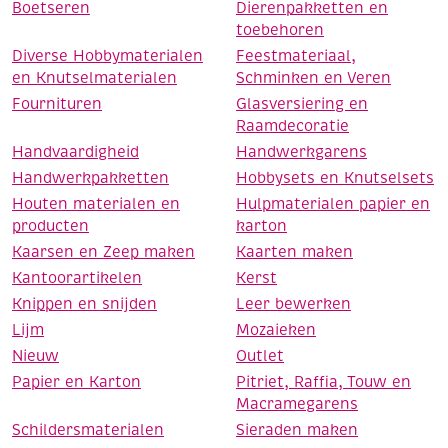
Boetseren
Dierenpakketten en
toebehoren
Diverse Hobbymaterialen
Feestmateriaal,
en Knutselmaterialen
Schminken en Veren
Fournituren
Glasversiering en
Raamdecoratie
Handvaardigheid
Handwerkgarens
Handwerkpakketten
Hobbysets en Knutselsets
Houten materialen en
Hulpmaterialen papier en
producten
karton
Kaarsen en Zeep maken
Kaarten maken
Kantoorartikelen
Kerst
Knippen en snijden
Leer bewerken
Lijm
Mozaieken
Nieuw
Outlet
Papier en Karton
Pitriet, Raffia, Touw en
Macramegarens
Schildersmaterialen
Sieraden maken