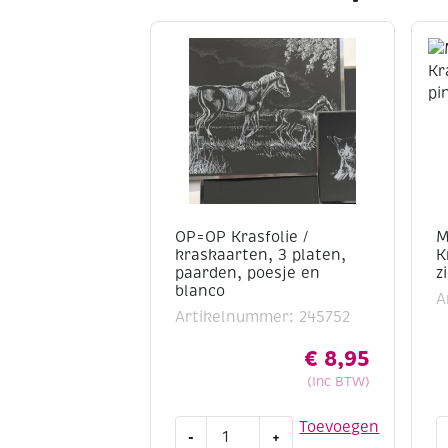
OP=OP Krasfolie /
M
kraskaarten, 3 platen,
K
paarden, poesje en
z
blanco
A
Artikelnummer: 245752
€
8,95
(Inc BTW)
OP=OP
M
Toevoegen
-
+