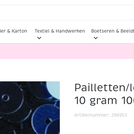
ier & Karton
Textiel & Handwerken
Boetseren & Beel
Pailletten/
lmaterialen
Pailletten/lovertjes, 6 mm, 10 gram 1000 st
10 gram 10
Artikelnummer:
296953