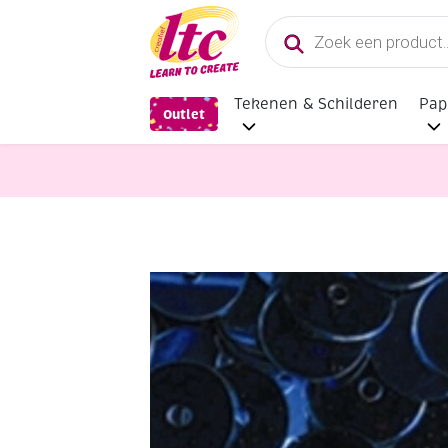
Producten
zoeken
Tekenen & Schilderen
Pap
Outlet
Diverse Hobbymaterialen en Knutse