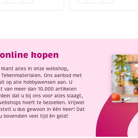
rasfolie
Learn
to
raskaart,
paint,
2x17cm,
4
lver,
kleurplaten
inquins
van
antal
puppies,
incl.
online kopen
penseel
en
8
re klant alles in onze webshop,
napjes
t Tekenmaterialen. Ons aanbod met
verf,
uit op alle hobbywensen aan. U
aantal
nt van meer dan 10.000 artikelen
deel dat u bij ons voor alles slaagt,
webshops hoeft te bezoeken. Vrijwel
stelt u dus gewoon in één keer! Dat
u bovendien veel tijd én geld!