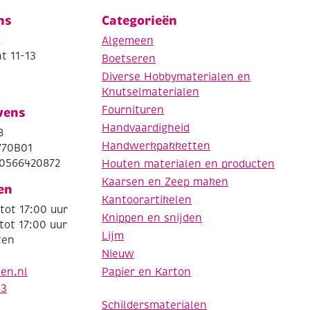
ns
Categorieën
.
Algemeen
t 11-13
Boetseren
Diverse Hobbymaterialen en
Knutselmaterialen
Fournituren
vens
Handvaardigheid
8
Handwerkpakketten
770B01
0566420872
Houten materialen en producten
Kaarsen en Zeep maken
en
Kantoorartikelen
tot 17:00 uur
Knippen en snijden
tot 17:00 uur
Lijm
ten
Nieuw
Papier en Karton
den.nl
63
Schildersmaterialen