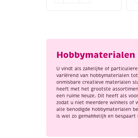
Krasfolie
K
/
/
kraskaarten,
K
3
1
platen,
zi
paarden,
p
poesje
a
en
Hobbymaterialen 
blanco
aantal
U vindt als zakelijke of particulie
variërend van hobbymaterialen to
onmisbare creatieve materialen sl
heeft met het grootste assortime
een ruime keuze. Dit heeft als voor
zodat u niet meerdere winkels of 
alle benodigde hobbymaterialen be
is wel zo gemakkelijk en bespaart 