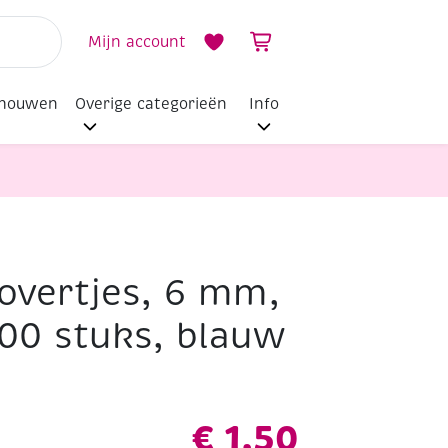
Mijn account
dhouwen
Overige categorieën
Info
lovertjes, 6 mm,
uks, blauw
00 stuks, blauw
€
1,50