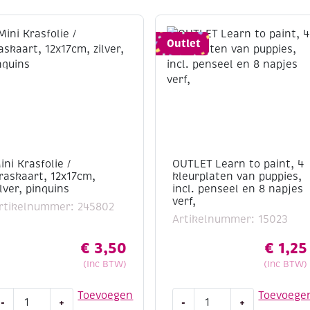
Outlet
ini Krasfolie /
OUTLET Learn to paint, 4
raskaart, 12x17cm,
kleurplaten van puppies,
ilver, pinquins
incl. penseel en 8 napjes
verf,
rtikelnummer: 245802
Artikelnummer: 15023
€
3,50
€
1,25
(Inc BTW)
(Inc BTW)
ini
OUTLET
Toevoegen
Toevoege
-
+
-
+