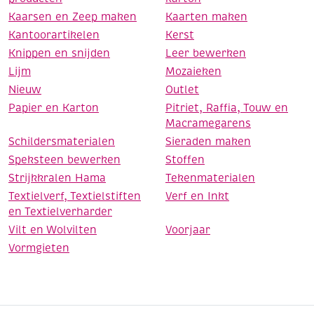
Kaarsen en Zeep maken
Kaarten maken
Kantoorartikelen
Kerst
Knippen en snijden
Leer bewerken
Lijm
Mozaieken
Nieuw
Outlet
Papier en Karton
Pitriet, Raffia, Touw en
Macramegarens
Schildersmaterialen
Sieraden maken
Speksteen bewerken
Stoffen
Strijkkralen Hama
Tekenmaterialen
Textielverf, Textielstiften
Verf en Inkt
en Textielverharder
Vilt en Wolvilten
Voorjaar
Vormgieten