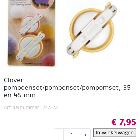
Clover
pompoenset/pomponset/pompomset, 35
en 45 mm
Artikelnummer:
272223
€
7,95
Clover
In winkelwagen
-
+
pompoenset/pomponset/pompomset