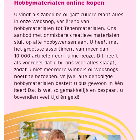
Hobbymaterialen online kopen
en
poesje
Abraham
en
U vindt als zakelijke of particuliere klant alles
aantal
blanco
in onze webshop, variërend van
aantal
hobbymaterialen tot Tekenmaterialen. Ons
aanbod met onmisbare creatieve materialen
sluit op alle hobbywensen aan. U heeft met
het grootste assortiment van meer dan
10.000 artikelen een ruime keuze. Dit heeft
als voordeel dat u bij ons voor alles slaagt,
zodat u niet meerdere winkels of webshops
hoeft te bezoeken. Vrijwel alle benodigde
hobbymaterialen bestelt u dus gewoon in één
keer! Dat is wel zo gemakkelijk en bespaart u
bovendien veel tijd én geld!