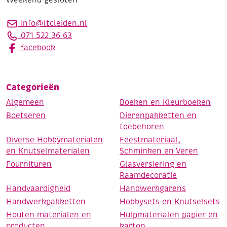
info@ltcleiden.nl
071 522 36 63
facebook
Categorieën
Algemeen
Boeken en Kleurboeken
Boetseren
Dierenpakketten en
toebehoren
Diverse Hobbymaterialen
Feestmateriaal,
en Knutselmaterialen
Schminken en Veren
Fournituren
Glasversiering en
Raamdecoratie
Handvaardigheid
Handwerkgarens
Handwerkpakketten
Hobbysets en Knutselsets
Houten materialen en
Hulpmaterialen papier en
producten
karton