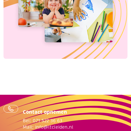
Contact opnemen
Bel: 071 522 36 63
Mail:
info@ltcleiden.nl