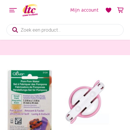
Mijn account
Producten
zoeken
Diverse Hobbymaterialen en Knutselmaterialen
Clover pompoenset/pomponset/pompomset, 35 en 45 mm