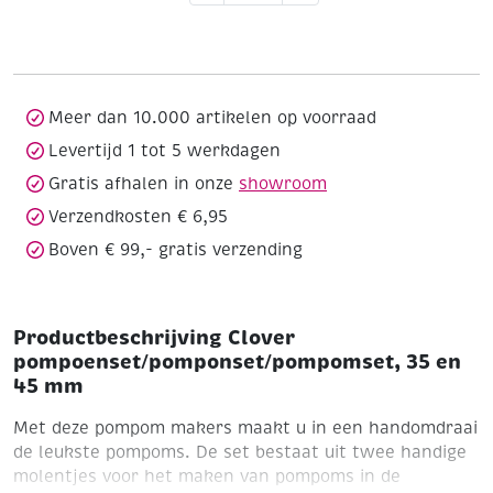
35
en
45
mm
aantal
Meer dan 10.000 artikelen op voorraad
Levertijd 1 tot 5 werkdagen
Gratis afhalen in onze
showroom
Verzendkosten € 6,95
Boven € 99,- gratis verzending
Productbeschrijving Clover
pompoenset/pomponset/pompomset, 35 en
45 mm
Met deze pompom makers maakt u in een handomdraai
de leukste pompoms. De set bestaat uit twee handige
molentjes voor het maken van pompoms in de