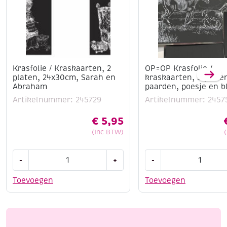
Krasfolie / Kraskaarten, 2
OP=OP Krasfolie /
platen, 24x30cm, Sarah en
kraskaarten, 3 plate
Abraham
paarden, poesje en b
Artikelnummer: 245729
Artikelnummer: 2457
€
5,95
(Inc BTW)
Krasfolie
OP=OP
-
+
-
/
Krasfolie
Kraskaarten,
/
Toevoegen
Toevoegen
2
kraskaarten,
platen,
3
24x30cm,
platen,
Sarah
paarden,