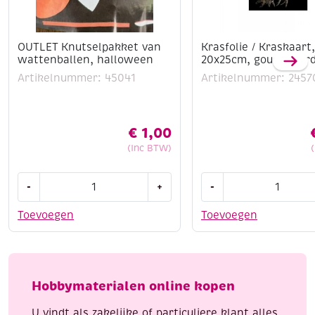
OUTLET Knutselpakket van
Krasfolie / Kraskaart,
wattenballen, halloween
20x25cm, goud, paar
Artikelnummer: 45041
Artikelnummer: 2457
€
1,00
(Inc BTW)
OUTLET
Krasfolie
-
+
-
Knutselpakket
/
van
Kraskaart,
Toevoegen
Toevoegen
wattenballen,
20x25cm,
halloween
goud,
aantal
paarden
aantal
Hobbymaterialen online kopen
U vindt als zakelijke of particuliere klant alles