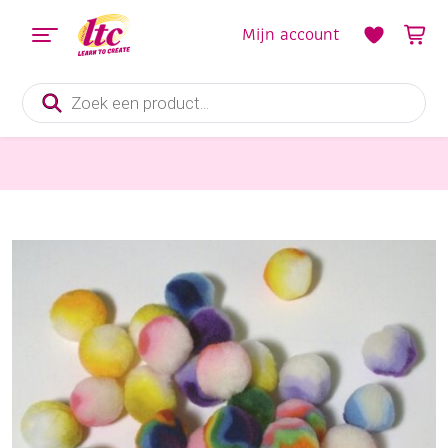
Mijn account
Producten
zoeken
Diverse Hobbymaterialen en Knutselmaterialen
Pompoentjes/pompons/pompoms, 25 mm, regenboogkleuren, 35 st