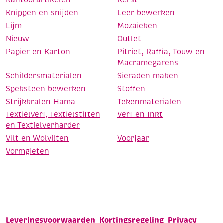
Knippen en snijden
Leer bewerken
Lijm
Mozaieken
Nieuw
Outlet
Papier en Karton
Pitriet, Raffia, Touw en
Macramegarens
Schildersmaterialen
Sieraden maken
Speksteen bewerken
Stoffen
Strijkkralen Hama
Tekenmaterialen
Textielverf, Textielstiften
Verf en Inkt
en Textielverharder
Vilt en Wolvilten
Voorjaar
Vormgieten
Leveringsvoorwaarden
Kortingsregeling
Privacy