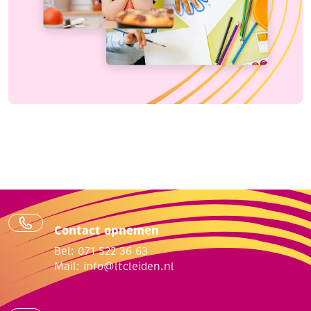
Contact opnemen
Bel: 071 522 36 63
Mail:
info@ltcleiden.nl