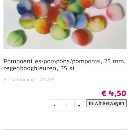
Pompoentjes/pompons/pompoms, 25 mm,
regenboogkleuren, 35 st
Artikelnummer:
274705
€
4,50
Pompoentjes/pompons/pompoms,
In winkelwagen
-
+
25
mm,
regenboogkleuren,
35