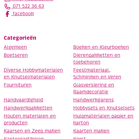
071 522 36 63
facebook
Categorieën
Algemeen
Boeken en Kleurboeken
Boetseren
Dierenpakketten en
toebehoren
Diverse Hobbymaterialen
Feestmateriaal,
en Knutselmaterialen
Schminken en Veren
Fournituren
Glasversiering en
Raamdecoratie
Handvaardigheid
Handwerkgarens
Handwerkpakketten
Hobbysets en Knutselsets
Houten materialen en
Hulpmaterialen papier en
producten
karton
Kaarsen en Zeep maken
Kaarten maken
Kantoorartikelen
Kerst