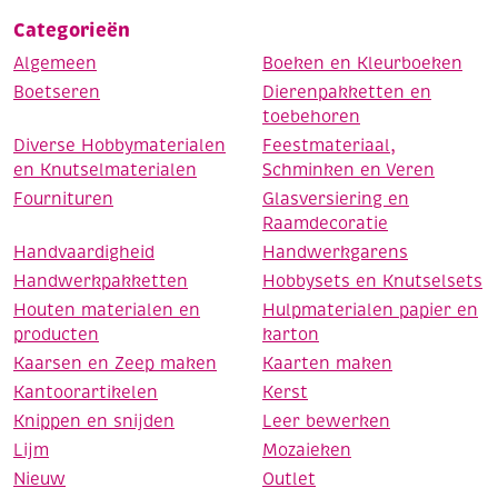
Categorieën
Algemeen
Boeken en Kleurboeken
Boetseren
Dierenpakketten en
toebehoren
Diverse Hobbymaterialen
Feestmateriaal,
en Knutselmaterialen
Schminken en Veren
Fournituren
Glasversiering en
Raamdecoratie
Handvaardigheid
Handwerkgarens
Handwerkpakketten
Hobbysets en Knutselsets
Houten materialen en
Hulpmaterialen papier en
producten
karton
Kaarsen en Zeep maken
Kaarten maken
Kantoorartikelen
Kerst
Knippen en snijden
Leer bewerken
Lijm
Mozaieken
Nieuw
Outlet