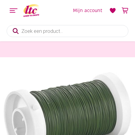
Mijn account
Producten
zoeken
Diverse Hobbymaterialen en Knutselmaterialen
Wikkeldraad/bloemendraad 0,31mm, 100 gram, groen