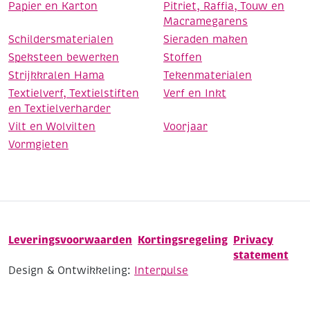
Papier en Karton
Pitriet, Raffia, Touw en
Macramegarens
Schildersmaterialen
Sieraden maken
Speksteen bewerken
Stoffen
Strijkkralen Hama
Tekenmaterialen
Textielverf, Textielstiften
Verf en Inkt
en Textielverharder
Vilt en Wolvilten
Voorjaar
Vormgieten
Leveringsvoorwaarden
Kortingsregeling
Privacy
statement
Design & Ontwikkeling:
Interpulse