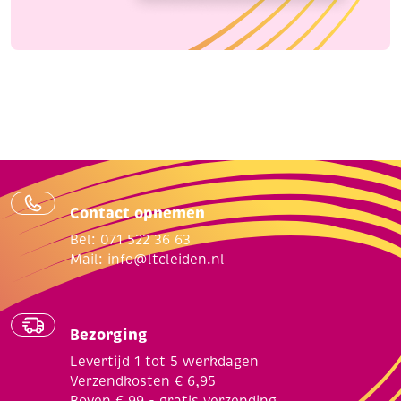
Contact opnemen
Bel: 071 522 36 63
Mail:
info@ltcleiden.nl
Bezorging
Levertijd 1 tot 5 werkdagen
Verzendkosten € 6,95
Boven € 99,- gratis verzending