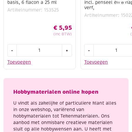
basis, 6 flacon a 25 ml
incl. penseel en 8 na
verf,
Artikelnummer: 153525
Artikelnummer: 1502
€
5,95
(Inc BTW)
Eberhard
OUTLET
-
+
-
Faber
Learn
schoolverf
to
Toevoegen
Toevoegen
/
paint,
plakkaatverf,
4
assortiment
kleurplaten
basis,
van
Hobbymaterialen online kopen
6
konijntjes,
flacon
incl.
U vindt als zakelijke of particuliere klant alles
a
penseel
in onze webshop, variërend van
25
en
hobbymaterialen tot Tekenmaterialen. Ons
ml
8
aanbod met onmisbare creatieve materialen
aantal
napjes
sluit op alle hobbywensen aan. U heeft met
verf,