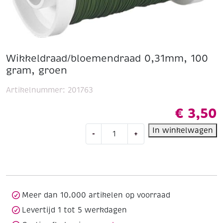
Wikkeldraad/bloemendraad 0,31mm, 100
gram, groen
Artikelnummer:
201763
€
3,50
Wikkeldraad/bloemendraad
In winkelwagen
-
+
0,31mm,
100
gram,
groen
aantal
Meer dan 10.000 artikelen op voorraad
Levertijd 1 tot 5 werkdagen