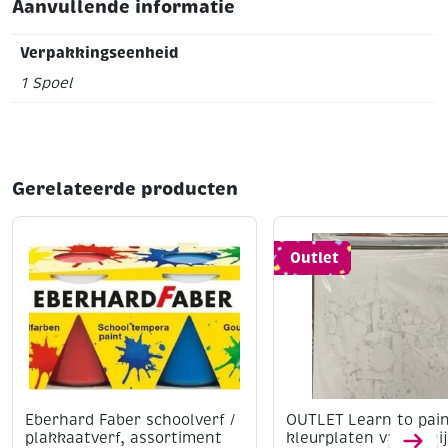
Aanvullende informatie
Verpakkingseenheid
1 Spoel
Gerelateerde producten
Outlet
Eberhard Faber schoolverf /
OUTLET Learn to pain
plakkaatverf, assortiment
kleurplaten van konij