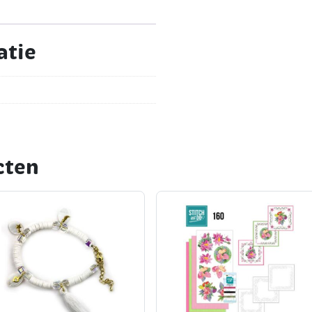
atie
cten