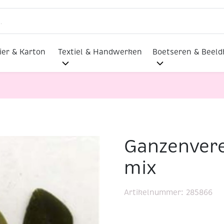
ier & Karton
Textiel & Handwerken
Boetseren & Beel
Ganzenveren
n
Ganzenveren, 15 st, forest mix
mix
Artikelnummer:
285866