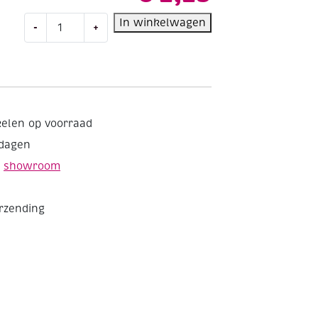
Ganzenveren,
In winkelwagen
-
+
15
st,
forest
mix
aantal
kelen op voorraad
kdagen
e
showroom
erzending