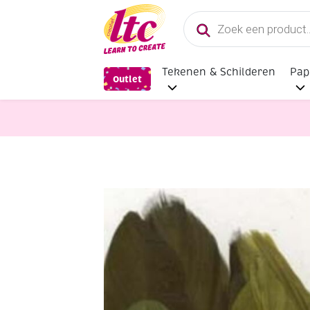
Producten
zoeken
Tekenen & Schilderen
Pap
Outlet
Feestmateriaal, Schminken en Vere