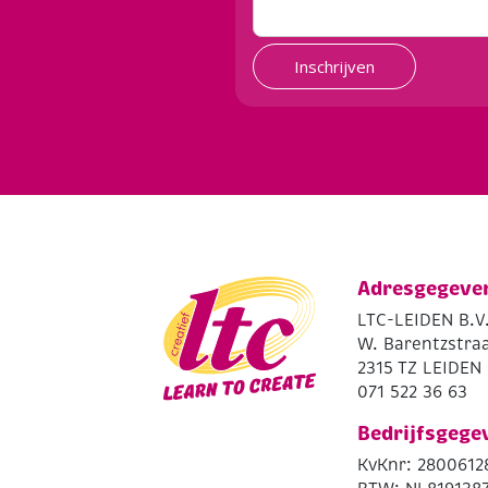
Inschrijven
Adresgegeve
LTC-LEIDEN B.V
W. Barentzstraa
2315 TZ LEIDEN
071 522 36 63
Bedrijfsgege
KvKnr: 2800612