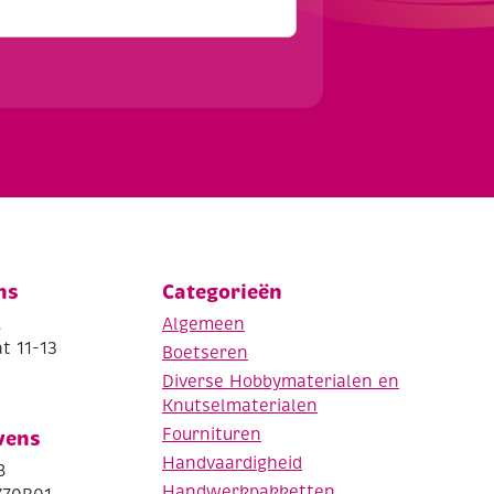
ns
Categorieën
.
Algemeen
t 11-13
Boetseren
Diverse Hobbymaterialen en
Knutselmaterialen
Fournituren
vens
Handvaardigheid
8
Handwerkpakketten