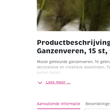
Productbeschrijvin
Ganzenveren, 15 st,
Mooie gekleurde ganzenveren. Te gebru
decoratieve en creatieve doeleinden. T
pieten baret.
Forest mix
Lengte 15 - 20 cm
Zak à 15 
Lees meer ...
Aanvullende informatie
Beoordelinge