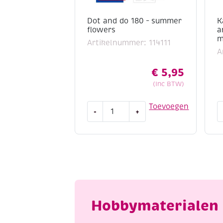
Dot and do 180 – summer
K
flowers
a
m
Artikelnummer: 114111
A
€
5,95
(Inc BTW)
Dot
K
Toevoegen
-
+
and
D
do
s
180
a
-
w
summer
b
flowers
m
aantal
a
Hobbymaterialen 