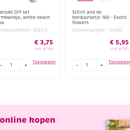
atsuki DIY set
Stitch and do
rmbandje, white beach
borduursetje 160 – Exotic
ix
flowers
rtikelnummer: 302315
Artikelnummer: 114205
€
3,75
€
5,95
(Inc BTW)
(Inc BTW)
atsuki
Stitch
Toevoegen
Toevoege
-
+
-
+
IY
and
et
do
rmbandje,
borduursetje
hite
160
each
-
ix
Exotic
antal
flowers
aantal
online kopen