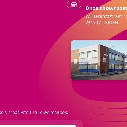
Onze showroo
W. Barentzstraat 1
2315 TZ LEIDEN
osis creativiteit in jouw mailbox.