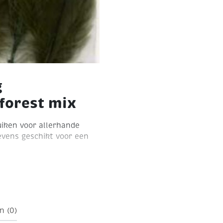
g
 forest mix
iken voor allerhande
evens geschikt voor een
stuks
n (0)