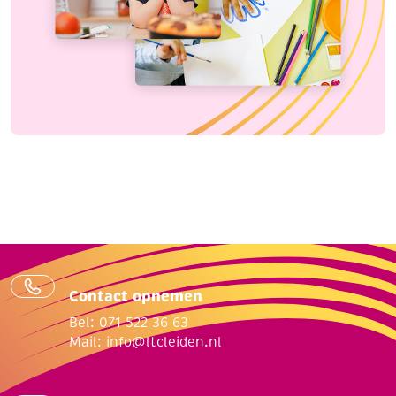
Contact opnemen
Bel: 071 522 36 63
Mail:
info@ltcleiden.nl