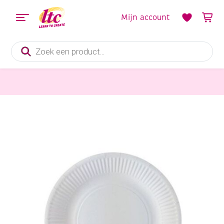
Mijn account
Producten
zoeken
Feestmateriaal, Schminken en Veren
Kartonnen bordjes wit, 18 cm, 20 stuks