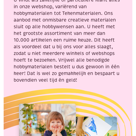
U vindt als zakelijke of particuliere klant alles
maak wijzers van karton
in onze webshop, variërend van
bevestig met een splitpen zodat ze kunnen draaien
hobbymaterialen tot Tekenmaterialen. Ons
aanbod met onmisbare creatieve materialen
🌸 6. Bloemen maken
sluit op alle hobbywensen aan. U heeft met
het grootste assortiment van meer dan
Knip de rand van het bordje in bloemblaadjes en verf
10.000 artikelen een ruime keuze. Dit heeft
ze in vrolijke kleuren. Leuk voor lente- of
als voordeel dat u bij ons voor alles slaagt,
moederdagknutsels.
zodat u niet meerdere winkels of webshops
🍬 7. Snoep- of traktatiebordjes
hoeft te bezoeken. Vrijwel alle benodigde
hobbymaterialen bestelt u dus gewoon in één
traktatie
Gebruik de bordjes als basis voor een
:
keer! Dat is wel zo gemakkelijk en bespaart u
bovendien veel tijd én geld!
versier met naam of thema
leg er snoep of kleine cadeautjes op