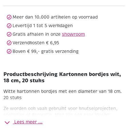
cm,
20
stuks
Meer dan 10.000 artikelen op voorraad
aantal
Levertijd 1 tot 5 werkdagen
Gratis afhalen in onze
showroom
Verzendkosten € 6,95
Boven € 99,- gratis verzending
Productbeschrijving Kartonnen bordjes wit,
18 cm, 20 stuks
Witte kartonnen bordjes met een diameter van 18 cm.
20 stuks
Ze worden ook vaak gebruikt voor knutselprojecten,
spelletjes of decoratie. Hier zijn een paar ideeën:
Lees meer ...
🎨 1. Bordjes versieren