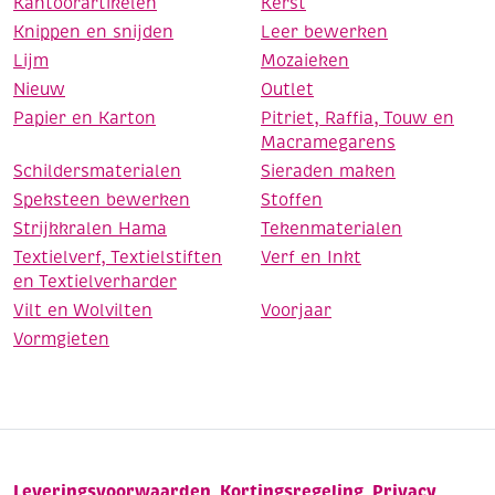
Kantoorartikelen
Kerst
Knippen en snijden
Leer bewerken
Lijm
Mozaieken
Nieuw
Outlet
Papier en Karton
Pitriet, Raffia, Touw en
Macramegarens
Schildersmaterialen
Sieraden maken
Speksteen bewerken
Stoffen
Strijkkralen Hama
Tekenmaterialen
Textielverf, Textielstiften
Verf en Inkt
en Textielverharder
Vilt en Wolvilten
Voorjaar
Vormgieten
Leveringsvoorwaarden
Kortingsregeling
Privacy