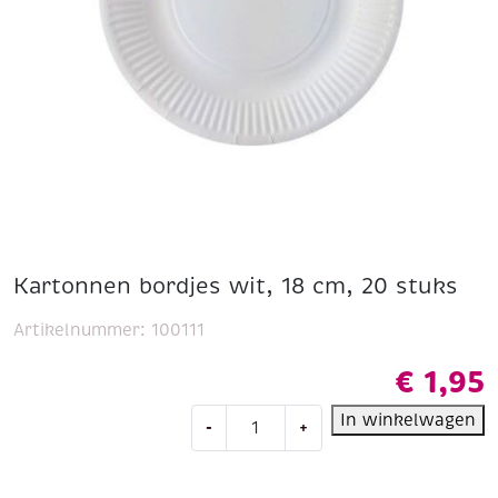
Kartonnen bordjes wit, 18 cm, 20 stuks
Artikelnummer:
100111
€
1,95
Kartonnen
In winkelwagen
-
+
bordjes
wit,
18