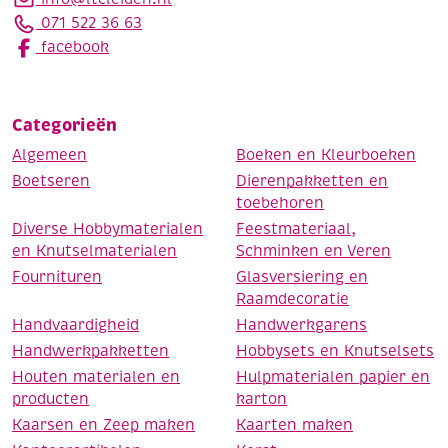
071 522 36 63
facebook
Categorieën
Algemeen
Boeken en Kleurboeken
Boetseren
Dierenpakketten en
toebehoren
Diverse Hobbymaterialen
Feestmateriaal,
en Knutselmaterialen
Schminken en Veren
Fournituren
Glasversiering en
Raamdecoratie
Handvaardigheid
Handwerkgarens
Handwerkpakketten
Hobbysets en Knutselsets
Houten materialen en
Hulpmaterialen papier en
producten
karton
Kaarsen en Zeep maken
Kaarten maken