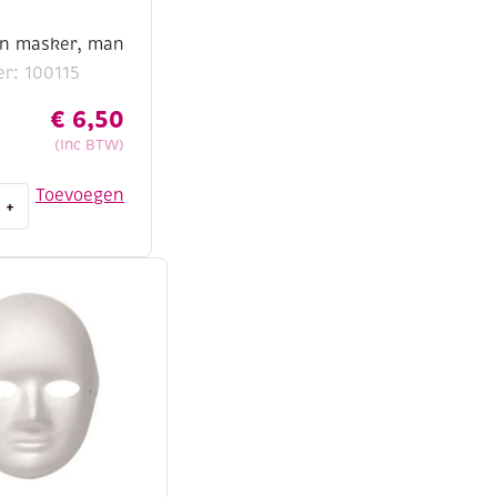
en masker, man
r: 100115
€
6,50
(Inc BTW)
Toevoegen
+