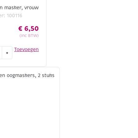
n masker, vrouw
r: 100116
€
6,50
(Inc BTW)
Toevoegen
+
n