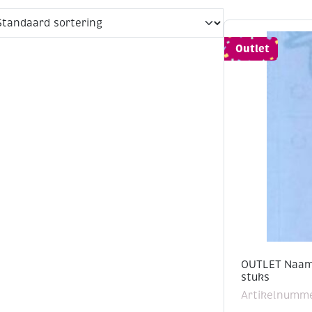
Outlet
OUTLET Naamk
stuks
Artikelnumme