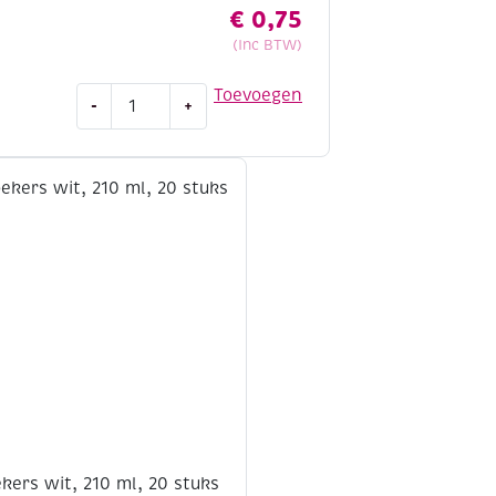
€
0,75
(Inc BTW)
OUTLET
Toevoegen
-
+
Naamkaartjes
fopspeen,
baby
blauw,
32
stuks
aantal
kers wit, 210 ml, 20 stuks