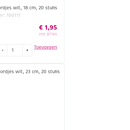
rdjes wit, 18 cm, 20 stuks
r: 100111
€
1,95
(Inc BTW)
Kartonnen
Toevoegen
-
+
ordjes
it,
8
cm,
20
tuks
antal