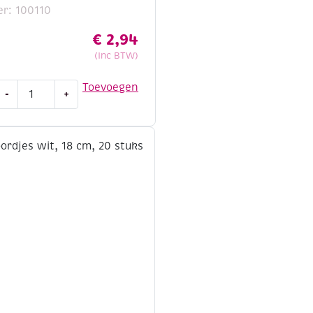
r: 100110
€
2,94
(Inc BTW)
Kartonnen
Toevoegen
-
+
bekers
wit,
210
ml,
20
stuks
aantal