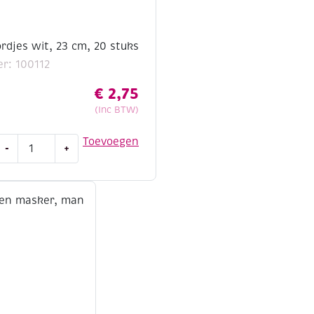
rdjes wit, 23 cm, 20 stuks
r: 100112
€
2,75
(Inc BTW)
Kartonnen
Toevoegen
-
+
bordjes
wit,
23
cm,
20
stuks
aantal