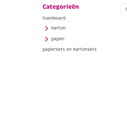
Categorieën
foamboard
karton
papier
papiersets en kartonsets