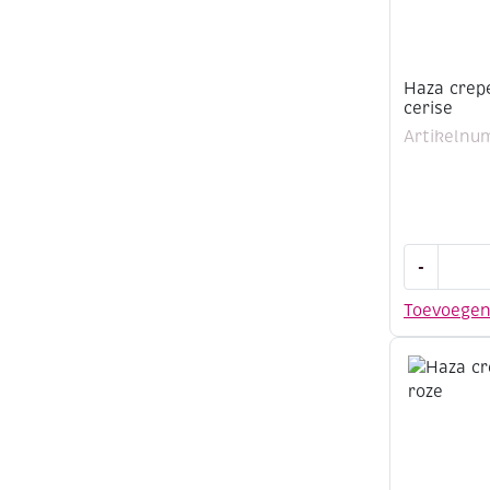
Haza crep
cerise
Artikelnu
Haza
-
crepepapi
50x250cm
Toevoege
cerise
aantal