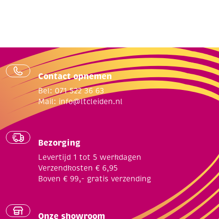
assortime
6
rol
aantal
Contact opnemen
Bel: 071 522 36 63
Mail:
info@ltcleiden.nl
Bezorging
Levertijd 1 tot 5 werkdagen
Verzendkosten € 6,95
Boven € 99,- gratis verzending
Onze showroom