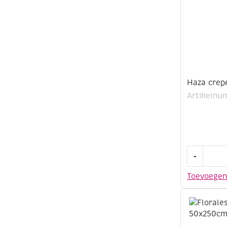
Haza crep
Artikelnu
Haza
-
crepepapi
50x250cm
Toevoege
bruin
aantal