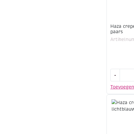
Haza crep
paars
Artikelnu
Haza
-
crepepapi
50x250cm
Toevoege
paars
aantal