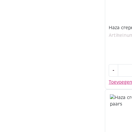
Haza crep
Artikelnu
Haza
-
crepepapi
50x250cm
Toevoege
roze
aantal