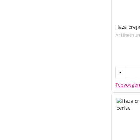
Haza crep
Artikelnu
Haza
-
crepepapi
50x250cm
Toevoege
rood
aantal