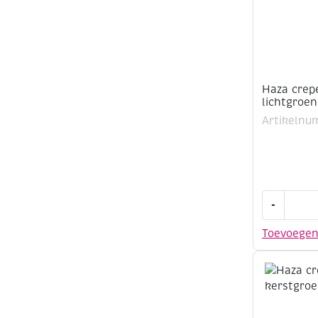
Haza crep
lichtgroen
Artikelnu
Haza
-
crepepapi
50x250cm
Toevoege
lichtgroen
aantal