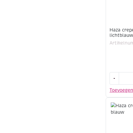
Haza crep
lichtblau
Artikelnu
Haza
-
crepepapi
50x250cm
Toevoege
lichtblauw
aantal