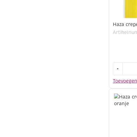
Haza crep
Artikelnu
Haza
-
crepepapi
50x250cm
Toevoege
geel
aantal