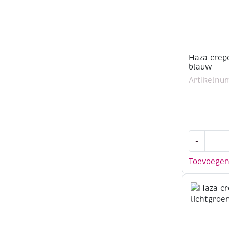
Haza crep
blauw
Artikelnu
Haza
-
crepepapi
50x250cm
Toevoege
blauw
aantal