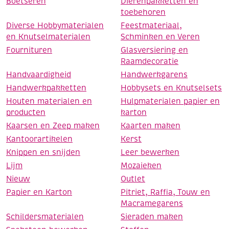
Boetseren
Dierenpakketten en
toebehoren
Diverse Hobbymaterialen
Feestmateriaal,
en Knutselmaterialen
Schminken en Veren
Fournituren
Glasversiering en
Raamdecoratie
Handvaardigheid
Handwerkgarens
Handwerkpakketten
Hobbysets en Knutselsets
Houten materialen en
Hulpmaterialen papier en
producten
karton
Kaarsen en Zeep maken
Kaarten maken
Kantoorartikelen
Kerst
Knippen en snijden
Leer bewerken
Lijm
Mozaieken
Nieuw
Outlet
Papier en Karton
Pitriet, Raffia, Touw en
Macramegarens
Schildersmaterialen
Sieraden maken