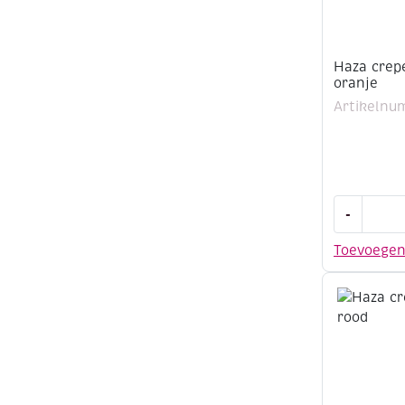
Haza crep
oranje
Artikelnu
Haza
-
crepepapi
50x250cm
Toevoege
oranje
aantal