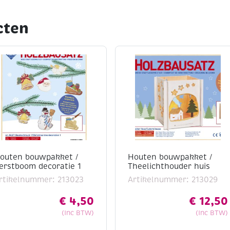
cten
outen bouwpakket /
Houten bouwpakket /
erstboom decoratie 1
Theelichthouder huis
rtikelnummer: 213023
Artikelnummer: 213029
€
4,50
€
12,50
(Inc BTW)
(Inc BTW)