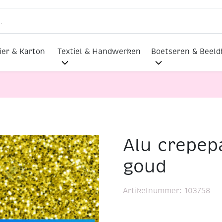
ier & Karton
Textiel & Handwerken
Boetseren & Beel
Alu crepep
n
Alu crepepapier 50x150cm goud
goud
Artikelnummer:
103758