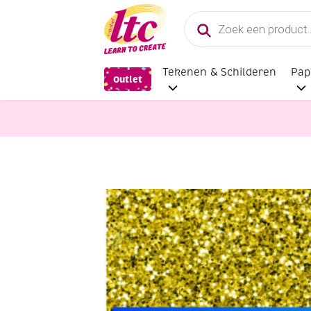
Producten
zoeken
Tekenen & Schilderen
Pap
Outlet
Feestmateriaal, Schminken en Vere