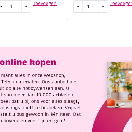
outen
Houten
Toevoegen
Toevoege
-
+
-
+
ouwpakket
bouwpakket
/
erstboom
Theelichthouder
ecoratie
huis
aantal
antal
online kopen
re klant alles in onze webshop,
t Tekenmaterialen. Ons aanbod met
uit op alle hobbywensen aan. U
nt van meer dan 10.000 artikelen
deel dat u bij ons voor alles slaagt,
webshops hoeft te bezoeken. Vrijwel
stelt u dus gewoon in één keer! Dat
u bovendien veel tijd én geld!