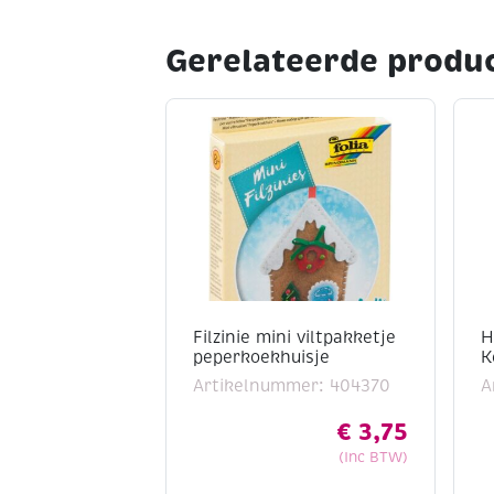
Gerelateerde produ
Filzinie mini viltpakketje
H
peperkoekhuisje
K
Artikelnummer: 404370
A
€
3,75
(Inc BTW)