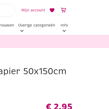
Mijn account
dhouwen
Overige categorieën
Info
apier 50x150cm
€
2,95