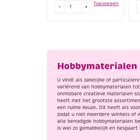
Filzinie
H
Toevoegen
-
+
mini
b
viltpakketje
/
peperkoekhuisje
K
aantal
d
1
a
Hobbymaterialen 
U vindt als zakelijke of particulie
variërend van hobbymaterialen to
onmisbare creatieve materialen sl
heeft met het grootste assortime
een ruime keuze. Dit heeft als voor
zodat u niet meerdere winkels of 
alle benodigde hobbymaterialen be
is wel zo gemakkelijk en bespaart 