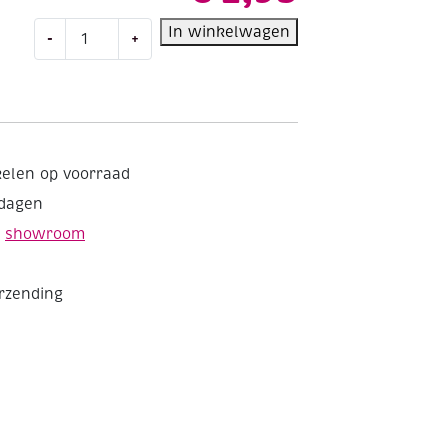
Alu
In winkelwagen
-
+
crepepapier
50x150cm
goud
aantal
kelen op voorraad
kdagen
e
showroom
erzending