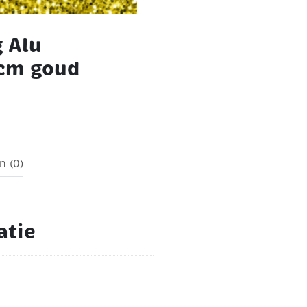
 Alu
0cm goud
n (0)
atie