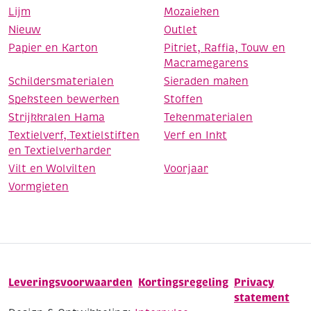
Lijm
Mozaieken
Nieuw
Outlet
Papier en Karton
Pitriet, Raffia, Touw en
Macramegarens
Schildersmaterialen
Sieraden maken
Speksteen bewerken
Stoffen
Strijkkralen Hama
Tekenmaterialen
Textielverf, Textielstiften
Verf en Inkt
en Textielverharder
Vilt en Wolvilten
Voorjaar
Vormgieten
Leveringsvoorwaarden
Kortingsregeling
Privacy
statement