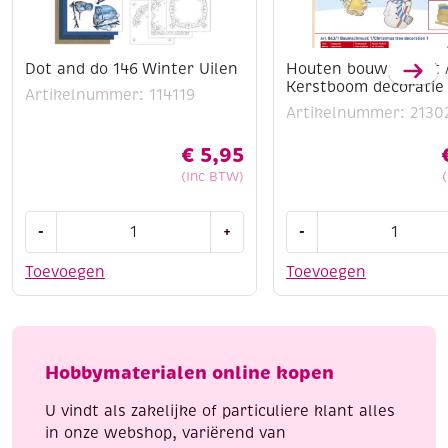
Dot and do 146 Winter Uilen
Houten bouwpakket 
Kerstboom decoratie 
Artikelnummer: 114119
Artikelnummer: 2130
€
5,95
(Inc BTW)
Dot
Houten
-
+
-
and
bouwpakket
do
/
Toevoegen
Toevoegen
146
Kerstboom
Winter
decoratie
Uilen
1
aantal
aantal
Hobbymaterialen online kopen
U vindt als zakelijke of particuliere klant alles
in onze webshop, variërend van