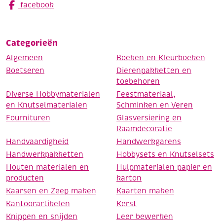
facebook
Categorieën
Algemeen
Boeken en Kleurboeken
Boetseren
Dierenpakketten en
toebehoren
Diverse Hobbymaterialen
Feestmateriaal,
en Knutselmaterialen
Schminken en Veren
Fournituren
Glasversiering en
Raamdecoratie
Handvaardigheid
Handwerkgarens
Handwerkpakketten
Hobbysets en Knutselsets
Houten materialen en
Hulpmaterialen papier en
producten
karton
Kaarsen en Zeep maken
Kaarten maken
Kantoorartikelen
Kerst
Knippen en snijden
Leer bewerken