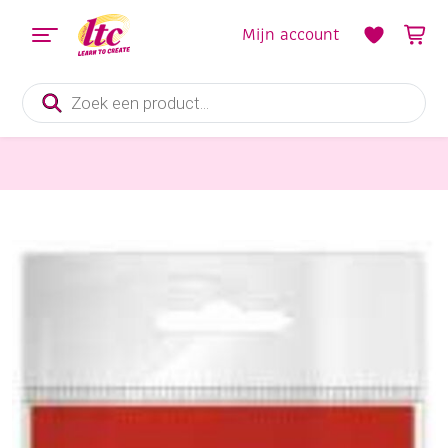
Mijn account
Producten
zoeken
Papier en Karton
Haza crepepapier 50x250cm rood