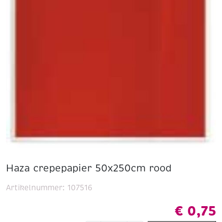
Haza crepepapier 50x250cm rood
Artikelnummer:
107516
€
0,75