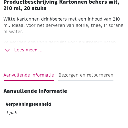
Productbeschrijving Kartonnen bekers wit,
210 ml, 20 stuks
Witte kartonnen drinkbekers met een inhoud van 210
ml. Ideaal voor het serveren van koffie, thee, frisdrank
of water.
Ze worden ook vaak gebruikt voor knutselprojecten,
spelletjes of decoratie. Hier zijn een paar ideeën:
Lees meer ...
🎨 1. Bekers versieren
Gebruik de bekers als creatieve basis:
Aanvullende informatie
Bezorgen en retourneren
beschilderen met verf of stiften
Aanvullende informatie
beplakken met stickers, papier of glitter
poppetjes
er gezichtjes op tekenen en er
van
Verpakkingseenheid
maken
1 pak
Leuk voor kinderactiviteiten, scholen of feestjes.