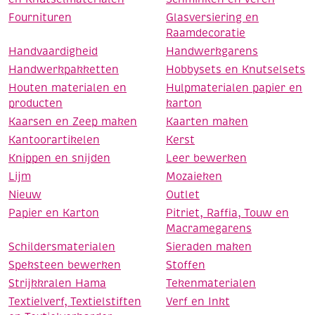
Fournituren
Glasversiering en
Raamdecoratie
Handvaardigheid
Handwerkgarens
Handwerkpakketten
Hobbysets en Knutselsets
Houten materialen en
Hulpmaterialen papier en
producten
karton
Kaarsen en Zeep maken
Kaarten maken
Kantoorartikelen
Kerst
Knippen en snijden
Leer bewerken
Lijm
Mozaieken
Nieuw
Outlet
Papier en Karton
Pitriet, Raffia, Touw en
Macramegarens
Schildersmaterialen
Sieraden maken
Speksteen bewerken
Stoffen
Strijkkralen Hama
Tekenmaterialen
Textielverf, Textielstiften
Verf en Inkt