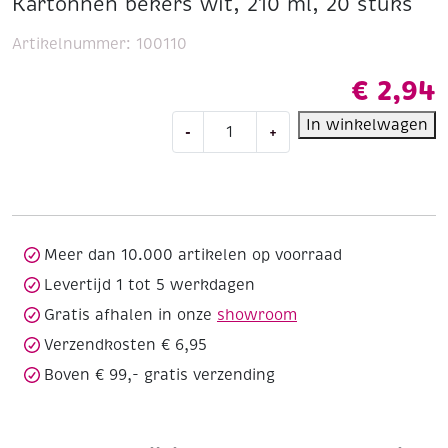
Kartonnen bekers wit, 210 ml, 20 stuks
Artikelnummer:
100110
€
2,94
Kartonnen
In winkelwagen
-
+
bekers
wit,
210
ml,
20
stuks
Meer dan 10.000 artikelen op voorraad
aantal
Levertijd 1 tot 5 werkdagen
Gratis afhalen in onze
showroom
Verzendkosten € 6,95
Boven € 99,- gratis verzending