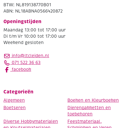
BTW: NL819138770B01
ABN: NL18ABNA0566420872
Openingstijden
Maandag 13:00 tot 17:00 uur
Di t/m Vr 10:00 tot 17:00 uur
Weekend gesloten
info@ltcleiden.nl
071 522 36 63
facebook
Categorieën
Algemeen
Boeken en Kleurboeken
Boetseren
Dierenpakketten en
toebehoren
Diverse Hobbymaterialen
Feestmateriaal,
en Knutselmaterialen
Schminken en Veren