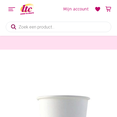
Mijn account
Producten
zoeken
Feestmateriaal, Schminken en Veren
Kartonnen bekers wit, 210 ml, 20 stuks