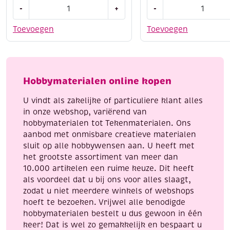
Voorbedrukte
OUTLET
lampionnetjes
maak er
van met LED-lampjes
-
+
-
wit
Fantasy
kartonnen
water
snoepbakjes
gebruik ze als
op tafel
Toevoegen
Toevoegen
dierenmaskers
make-
maak een slinger met bekers
assortiment
up
6
set,
🐰 5. Knutselfiguren
stuks
Bloemen
Hobbymaterialen online kopen
aantal
/
Je kunt er dieren of figuren van maken, bijvoorbeeld:
ballon
U vindt als zakelijke of particuliere klant alles
aantal
konijn (oren van papier)
in onze webshop, variërend van
hobbymaterialen tot Tekenmaterialen. Ons
sneeuwpop (3 bekers op elkaar)
aanbod met onmisbare creatieve materialen
pinguïn of uil
sluit op alle hobbywensen aan. U heeft met
het grootste assortiment van meer dan
10.000 artikelen een ruime keuze. Dit heeft
als voordeel dat u bij ons voor alles slaagt,
zodat u niet meerdere winkels of webshops
hoeft te bezoeken. Vrijwel alle benodigde
hobbymaterialen bestelt u dus gewoon in één
keer! Dat is wel zo gemakkelijk en bespaart u