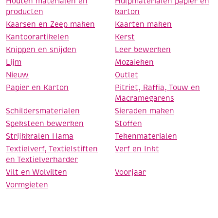
Houten materialen en
Hulpmaterialen papier en
producten
karton
Kaarsen en Zeep maken
Kaarten maken
Kantoorartikelen
Kerst
Knippen en snijden
Leer bewerken
Lijm
Mozaieken
Nieuw
Outlet
Papier en Karton
Pitriet, Raffia, Touw en
Macramegarens
Schildersmaterialen
Sieraden maken
Speksteen bewerken
Stoffen
Strijkkralen Hama
Tekenmaterialen
Textielverf, Textielstiften
Verf en Inkt
en Textielverharder
Vilt en Wolvilten
Voorjaar
Vormgieten