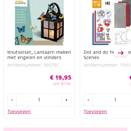
Knutselset, Lantaarn maken
Dot and do 143 Winte
met engelen en vlinders
Scenes
Artikelnummer: 100701
Artikelnummer: 11411
€
19,95
(Inc BTW)
Knutselset,
Dot
-
+
-
Lantaarn
and
maken
do
Toevoegen
Toevoegen
met
143
engelen
Winter
en
Scenes