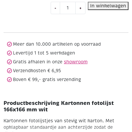
Kartonnen
In winkelwagen
-
+
fotolijst
166x166
mm
wit
aantal
Meer dan 10.000 artikelen op voorraad
Levertijd 1 tot 5 werkdagen
Gratis afhalen in onze
showroom
Verzendkosten € 6,95
Boven € 99,- gratis verzending
Productbeschrijving Kartonnen fotolijst
166x166 mm wit
Kartonnen fotolijstjes van stevig wit karton. Met
opklapbaar standaardje aan achterzijde zodat de