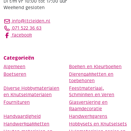
Di t/m Vr 10:00 tot 17:00 uur
Weekend gesloten
info@ltcleiden.nl
071 522 36 63
facebook
Categorieën
Algemeen
Boeken en Kleurboeken
Boetseren
Dierenpakketten en
toebehoren
Diverse Hobbymaterialen
Feestmateriaal,
en Knutselmaterialen
Schminken en Veren
Fournituren
Glasversiering en
Raamdecoratie
Handvaardigheid
Handwerkgarens
Handwerkpakketten
Hobbysets en Knutselsets