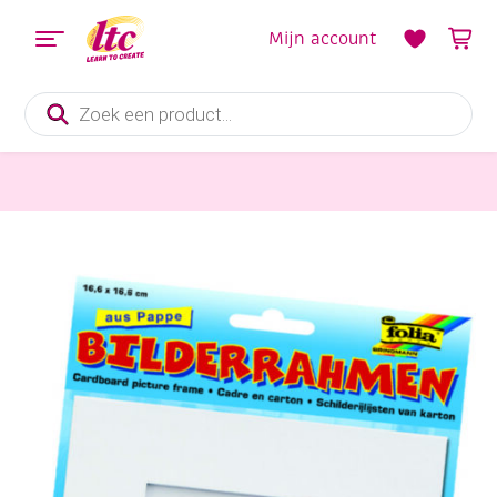
Mijn account
Producten
zoeken
Papier en Karton
Kartonnen fotolijst 166×166 mm wit