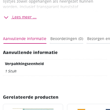
lijstjes zowel opgehangen als neergezet kunnen
worden. Inclusief transparant kunststof
beschermfoliewaarachter uw foto beschermd blijft. U
Lees meer ...
kunt uw foto eenvoudig aan de bovenkant van de lijst
inschuiven. Op alle mogelijke manieren te decoreren.
Een leuk effect krijgt u b.v. met mozaïeksteentjes.
Aanvullende informatie
Beoordelingen (0)
Bezorgen en
Aanvullende informatie
Verpakkingseenheid
1 Stuk
Gerelateerde producten