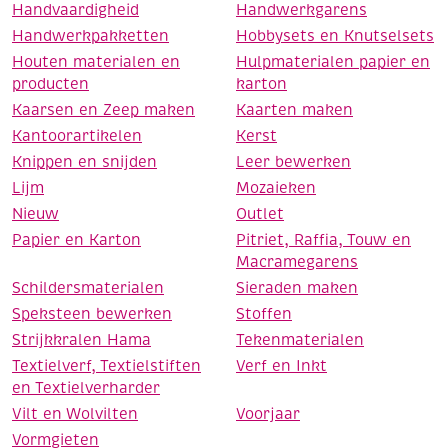
Handvaardigheid
Handwerkgarens
Handwerkpakketten
Hobbysets en Knutselsets
Houten materialen en
Hulpmaterialen papier en
producten
karton
Kaarsen en Zeep maken
Kaarten maken
Kantoorartikelen
Kerst
Knippen en snijden
Leer bewerken
Lijm
Mozaieken
Nieuw
Outlet
Papier en Karton
Pitriet, Raffia, Touw en
Macramegarens
Schildersmaterialen
Sieraden maken
Speksteen bewerken
Stoffen
Strijkkralen Hama
Tekenmaterialen
Textielverf, Textielstiften
Verf en Inkt
en Textielverharder
Vilt en Wolvilten
Voorjaar
Vormgieten