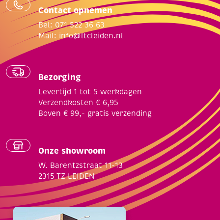
Contact opnemen
Bel: 071 522 36 63
Mail:
info@ltcleiden.nl
Bezorging
Levertijd 1 tot 5 werkdagen
Verzendkosten € 6,95
Boven € 99,- gratis verzending
Onze showroom
W. Barentzstraat 11-13
2315 TZ LEIDEN