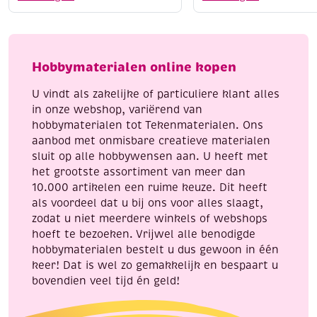
maskers,
meter,
assortiment
wit
6
aantal
stuks
Hobbymaterialen online kopen
aantal
U vindt als zakelijke of particuliere klant alles
in onze webshop, variërend van
hobbymaterialen tot Tekenmaterialen. Ons
aanbod met onmisbare creatieve materialen
sluit op alle hobbywensen aan. U heeft met
het grootste assortiment van meer dan
10.000 artikelen een ruime keuze. Dit heeft
als voordeel dat u bij ons voor alles slaagt,
zodat u niet meerdere winkels of webshops
hoeft te bezoeken. Vrijwel alle benodigde
hobbymaterialen bestelt u dus gewoon in één
keer! Dat is wel zo gemakkelijk en bespaart u
bovendien veel tijd én geld!