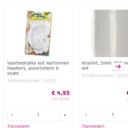
Voorbedrukte wit kartonnen
Krullint, 5mm, 500 m
maskers, assortiment 6
wit
stuks
Artikelnummer: 2828
Artikelnummer: 100127
€
4,95
(Inc BTW)
Voorbedrukte
Krullint,
-
+
-
wit
5mm,
kartonnen
500
Toevoegen
Toevoegen