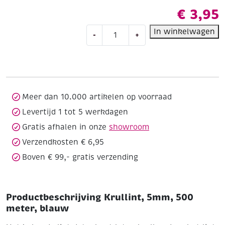
€
3,95
Krullint,
In winkelwagen
-
+
5mm,
500
meter,
blauw
aantal
Meer dan 10.000 artikelen op voorraad
Levertijd 1 tot 5 werkdagen
Gratis afhalen in onze
showroom
Verzendkosten € 6,95
Boven € 99,- gratis verzending
Productbeschrijving Krullint, 5mm, 500
meter, blauw