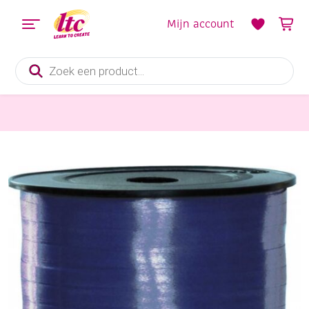
Mijn account
Producten
zoeken
Feestmateriaal, Schminken en Veren
Krullint, 5mm, 500 meter, blauw