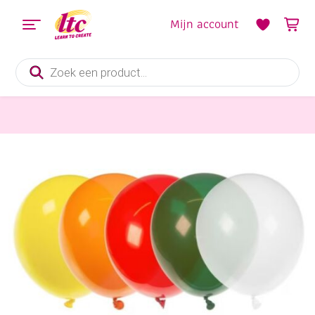
Mijn account
Producten
zoeken
Feestmateriaal, Schminken en Veren
Latex ballonnen, 100 stuks, assortiment, 30 cm