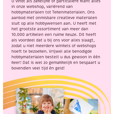
U vindt als zakelijke of particuliere klant alles
aantal
in onze webshop, variërend van
hobbymaterialen tot Tekenmaterialen. Ons
aanbod met onmisbare creatieve materialen
sluit op alle hobbywensen aan. U heeft met
het grootste assortiment van meer dan
10.000 artikelen een ruime keuze. Dit heeft
als voordeel dat u bij ons voor alles slaagt,
zodat u niet meerdere winkels of webshops
hoeft te bezoeken. Vrijwel alle benodigde
hobbymaterialen bestelt u dus gewoon in één
keer! Dat is wel zo gemakkelijk en bespaart u
bovendien veel tijd én geld!