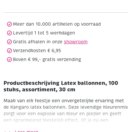
stuks,
assortiment,
30
cm
Meer dan 10.000 artikelen op voorraad
aantal
Levertijd 1 tot 5 werkdagen
Gratis afhalen in onze
showroom
Verzendkosten € 6,95
Boven € 99,- gratis verzending
Productbeschrijving Latex ballonnen, 100
stuks, assortiment, 30 cm
Maak van elk feestje een onvergetelijke ervaring met
de Kangaro latex ballonnen. Deze levendige kleurenmix
zorgt voor een explosie van kleur en plezier en geeft
een sprankelend feestelijk effect. Of je nu een
kinderfeestje organiseert of een discoparty op touw