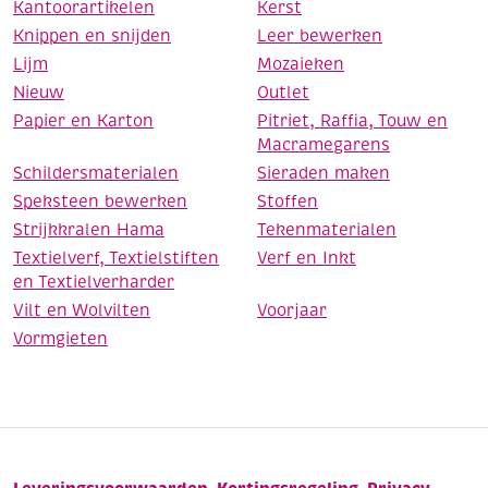
Kantoorartikelen
Kerst
Knippen en snijden
Leer bewerken
Lijm
Mozaieken
Nieuw
Outlet
Papier en Karton
Pitriet, Raffia, Touw en
Macramegarens
Schildersmaterialen
Sieraden maken
Speksteen bewerken
Stoffen
Strijkkralen Hama
Tekenmaterialen
Textielverf, Textielstiften
Verf en Inkt
en Textielverharder
Vilt en Wolvilten
Voorjaar
Vormgieten