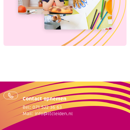
Contact opnemen
Bel: 071 522 36 63
Mail:
info@ltcleiden.nl