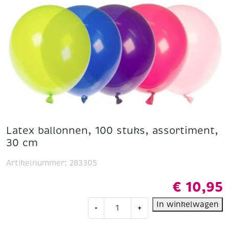
Latex ballonnen, 100 stuks, assortiment,
30 cm
Artikelnummer:
283305
€
10,95
Latex
In winkelwagen
-
+
ballonnen,
100