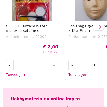
OUTLET Fantasy water
Eco shape gezichtsma
make-up set, Tijger
x 17 x 24 cm
Artikelnummer: 73003
Artikelnummer: 2127
€
2,00
(Inc BTW)
OUTLET
Eco
-
+
-
Fantasy
shape
water
gezichtsmasker
Toevoegen
Toevoegen
make-
11
up
x
set,
17
Tijger
x
Hobbymaterialen online kopen
aantal
24
cm