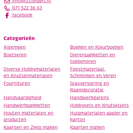
info@ltcleiden.nl
071 522 36 63
facebook
Categorieën
Algemeen
Boeken en Kleurboeken
Boetseren
Dierenpakketten en
toebehoren
Diverse Hobbymaterialen
Feestmateriaal,
en Knutselmaterialen
Schminken en Veren
Fournituren
Glasversiering en
Raamdecoratie
Handvaardigheid
Handwerkgarens
Handwerkpakketten
Hobbysets en Knutselsets
Houten materialen en
Hulpmaterialen papier en
producten
karton
Kaarsen en Zeep maken
Kaarten maken