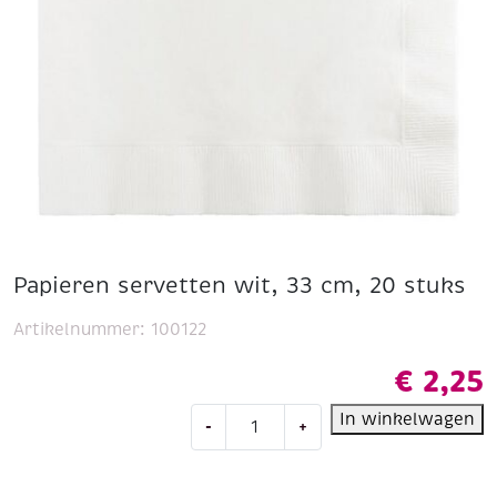
Papieren servetten wit, 33 cm, 20 stuks
Artikelnummer:
100122
€
2,25
Papieren
In winkelwagen
-
+
servetten
wit,
33