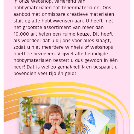
in onze webshop, variërend van
hobbymaterialen tot Tekenmaterialen. Ons
✂️ 5. Decoupage knutselen
aanbod met onmisbare creatieve materialen
decoupage
Servetjes zijn ideaal voor
:
sluit op alle hobbywensen aan. U heeft met
het grootste assortiment van meer dan
knip patronen uit het servet
10.000 artikelen een ruime keuze. Dit heeft
als voordeel dat u bij ons voor alles slaagt,
plak ze op hout, glas of karton met lijm
zodat u niet meerdere winkels of webshops
hoeft te bezoeken. Vrijwel alle benodigde
creëer unieke decoratieve objecten
hobbymaterialen bestelt u dus gewoon in één
🦋 6. Creatieve vouwvormen
keer! Dat is wel zo gemakkelijk en bespaart u
bovendien veel tijd én geld!
Je kunt servetten vouwen in verschillende vormen,
zoals:
waaier
bloem
vlinder
hartvorm