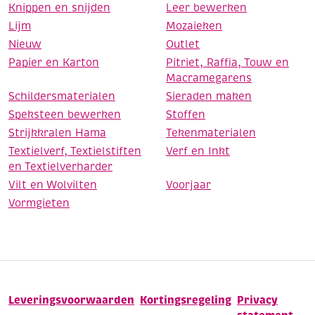
Knippen en snijden
Leer bewerken
Lijm
Mozaieken
Nieuw
Outlet
Papier en Karton
Pitriet, Raffia, Touw en
Macramegarens
Schildersmaterialen
Sieraden maken
Speksteen bewerken
Stoffen
Strijkkralen Hama
Tekenmaterialen
Textielverf, Textielstiften
Verf en Inkt
en Textielverharder
Vilt en Wolvilten
Voorjaar
Vormgieten
Leveringsvoorwaarden
Kortingsregeling
Privacy