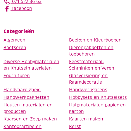
071 522 36 63
facebook
Categorieën
Algemeen
Boeken en Kleurboeken
Boetseren
Dierenpakketten en
toebehoren
Diverse Hobbymaterialen
Feestmateriaal,
en Knutselmaterialen
Schminken en Veren
Fournituren
Glasversiering en
Raamdecoratie
Handvaardigheid
Handwerkgarens
Handwerkpakketten
Hobbysets en Knutselsets
Houten materialen en
Hulpmaterialen papier en
producten
karton
Kaarsen en Zeep maken
Kaarten maken
Kantoorartikelen
Kerst