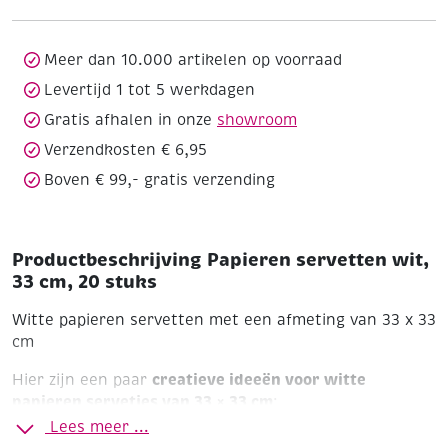
cm,
20
stuks
Meer dan 10.000 artikelen op voorraad
aantal
Levertijd 1 tot 5 werkdagen
Gratis afhalen in onze
showroom
Verzendkosten € 6,95
Boven € 99,- gratis verzending
Productbeschrijving Papieren servetten wit,
33 cm, 20 stuks
Witte papieren servetten met een afmeting van 33 x 33
cm
creatieve ideeën voor witte
Hier zijn een paar
papieren servetjes van 33 × 33 cm
:
Lees meer ...
🎨 1. Servetjes versieren