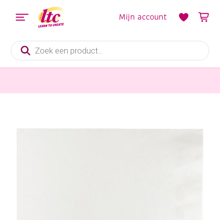
Mijn account
Producten
zoeken
Feestmateriaal, Schminken en Veren
Papieren servetten wit, 33 cm, 20 stuks