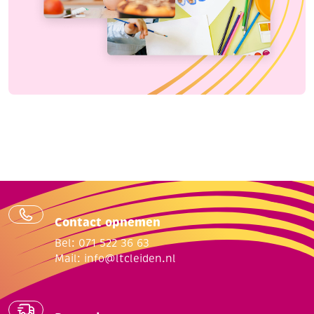
Leuk voor feesttafels of horeca.
📦 7. Kleine cadeautjes inpakken
decoratieve
Servetjes kunnen ook gebruikt worden als
verpakking
:
wikkel kleine cadeautjes of traktaties
bind vast met lint of touw
geeft een speelse en creatieve uitstraling
Contact opnemen
Bel: 071 522 36 63
Mail:
info@ltcleiden.nl