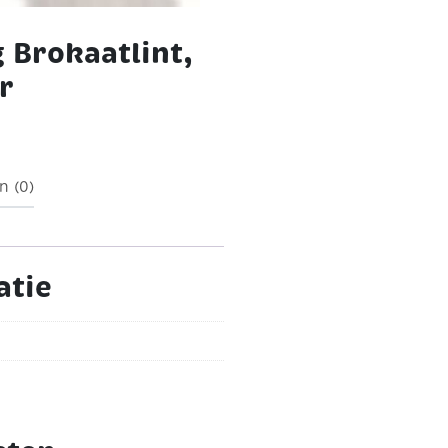
 Brokaatlint,
r
n (0)
atie