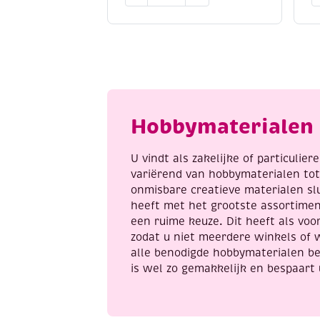
winter,
v
inclusief
p
sjabloon
a
aantal
Hobbymaterialen 
U vindt als zakelijke of particulie
variërend van hobbymaterialen to
onmisbare creatieve materialen sl
heeft met het grootste assortime
een ruime keuze. Dit heeft als voor
zodat u niet meerdere winkels of 
alle benodigde hobbymaterialen be
is wel zo gemakkelijk en bespaart 