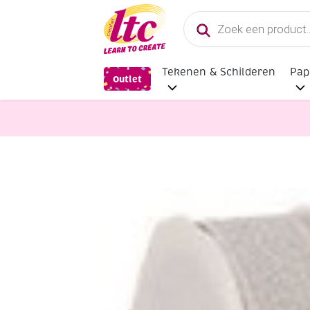
Producten
zoeken
Tekenen & Schilderen
Pap
Outlet
Fournituren
Brokaatlint, 15 mm, 2