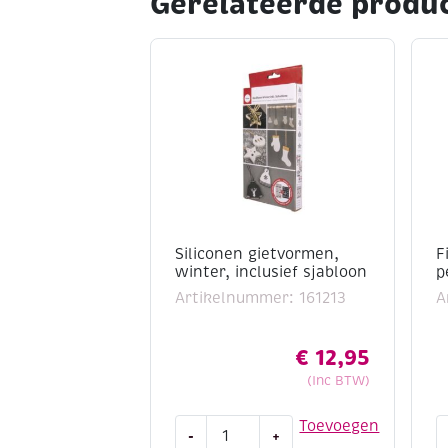
Gerelateerde produ
Siliconen gietvormen,
F
winter, inclusief sjabloon
p
Artikelnummer: 161213
A
€
12,95
(Inc BTW)
Siliconen
Fi
Toevoegen
-
+
gietvormen,
m