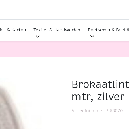
ier & Karton
Textiel & Handwerken
Boetseren & Beel
Brokaatlin
0 mtr, zilver
mtr, zilver
Artikelnummer:
468070