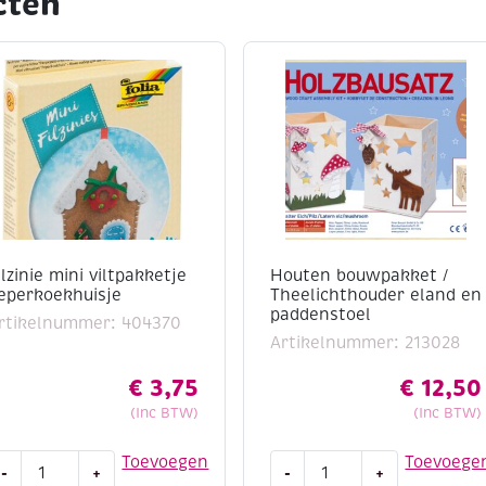
cten
ilzinie mini viltpakketje
Houten bouwpakket /
eperkoekhuisje
Theelichthouder eland en
paddenstoel
rtikelnummer: 404370
Artikelnummer: 213028
€
3,75
€
12,50
(Inc BTW)
(Inc BTW)
lzinie
Houten
Toevoegen
Toevoege
-
+
-
+
ini
bouwpakket