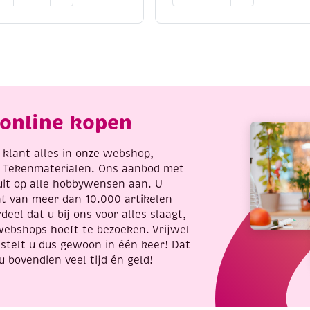
iltpakketje
/
eperkoekhuisje
Theelichthouder
antal
eland
en
paddenstoel
aantal
online kopen
re klant alles in onze webshop,
t Tekenmaterialen. Ons aanbod met
uit op alle hobbywensen aan. U
nt van meer dan 10.000 artikelen
deel dat u bij ons voor alles slaagt,
webshops hoeft te bezoeken. Vrijwel
stelt u dus gewoon in één keer! Dat
u bovendien veel tijd én geld!