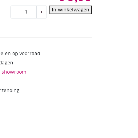
Brokaatlint,
In winkelwagen
-
+
15
mm,
20
mtr,
zilver
aantal
kelen op voorraad
kdagen
e
showroom
erzending