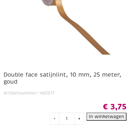
Double face satijnlint, 10 mm, 25 meter,
goud
Artikelnummer:
460517
€
3,75
Double
In winkelwagen
-
+
face
satijnlint,