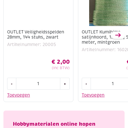
OUTLET Veiligheidsspelden
OUTLET Kumihimo
28mm, 144 stuks, zwart
satijnkoord, 1.5mm, 
meter, mintgroen
Artikelnummer: 20005
Artikelnummer: 1602
€
2,00
(Inc BTW)
OUTLET
OUTLET
-
+
-
Veiligheidsspelden
Kumihimo
28mm,
satijnkoord,
Toevoegen
Toevoegen
144
1.5mm,
stuks,
5.48
zwart
meter,
aantal
mintgroen
Hobbymaterialen online kopen
aantal