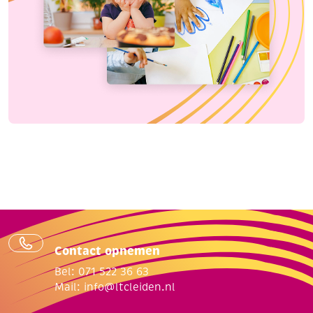
Contact opnemen
Bel: 071 522 36 63
Mail:
info@ltcleiden.nl