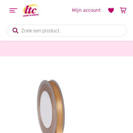
Mijn account
Producten
zoeken
Fournituren
Double face satijnlint, 10 mm, 25 meter, goud