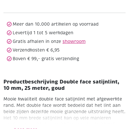
10
mm,
25
meter,
Meer dan 10.000 artikelen op voorraad
goud
Levertijd 1 tot 5 werkdagen
aantal
Gratis afhalen in onze
showroom
Verzendkosten € 6,95
Boven € 99,- gratis verzending
Productbeschrijving Double face satijnlint,
10 mm, 25 meter, goud
Mooie kwaliteit double face satijnlint met afgewerkte
rand. Met double face wordt bedoeld dat het lint aan
beide zijden dezelfde mooie glanzende uitstraling heeft.
Het 10 mm brede satijnlint kan op vele manieren
worden verwerkt. Als vlechtlint voor de vlechtstof