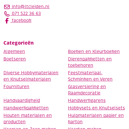
info@ltcleiden.nl
071 522 36 63
facebook
Categorieën
Algemeen
Boeken en Kleurboeken
Boetseren
Dierenpakketten en
toebehoren
Diverse Hobbymaterialen
Feestmateriaal,
en Knutselmaterialen
Schminken en Veren
Fournituren
Glasversiering en
Raamdecoratie
Handvaardigheid
Handwerkgarens
Handwerkpakketten
Hobbysets en Knutselsets
Houten materialen en
Hulpmaterialen papier en
producten
karton