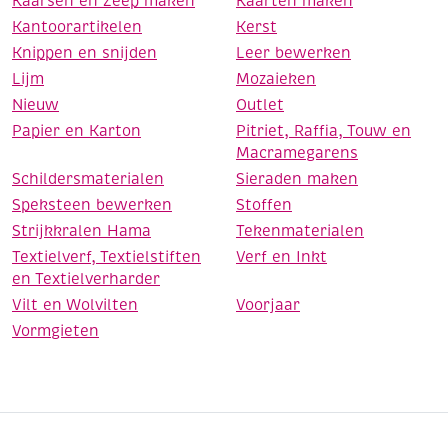
Kaarsen en Zeep maken
Kaarten maken
Kantoorartikelen
Kerst
Knippen en snijden
Leer bewerken
Lijm
Mozaieken
Nieuw
Outlet
Papier en Karton
Pitriet, Raffia, Touw en
Macramegarens
Schildersmaterialen
Sieraden maken
Speksteen bewerken
Stoffen
Strijkkralen Hama
Tekenmaterialen
Textielverf, Textielstiften
Verf en Inkt
en Textielverharder
Vilt en Wolvilten
Voorjaar
Vormgieten