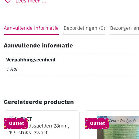
Lees meer ...
(artikelnummer 400157), maar ook als decoratief lint,
cadeau-/verpakkingslint, enz..
Breedte 10 mm
Lengte 25 meter
Op stevig kunststof
spindel
Aanvullende informatie
Beoordelingen (0)
Bezorgen en
Aanvullende informatie
Verpakkingseenheid
1 Rol
Gerelateerde producten
Outlet
Outlet