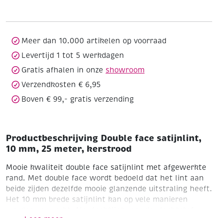
10
mm,
25
meter,
Meer dan 10.000 artikelen op voorraad
kerstrood
Levertijd 1 tot 5 werkdagen
aantal
Gratis afhalen in onze
showroom
Verzendkosten € 6,95
Boven € 99,- gratis verzending
Productbeschrijving Double face satijnlint,
10 mm, 25 meter, kerstrood
Mooie kwaliteit double face satijnlint met afgewerkte
rand. Met double face wordt bedoeld dat het lint aan
beide zijden dezelfde mooie glanzende uitstraling heeft.
Het 10 mm brede satijnlint kan op vele manieren
worden verwerkt. Als vlechtlint voor de vlechtstof