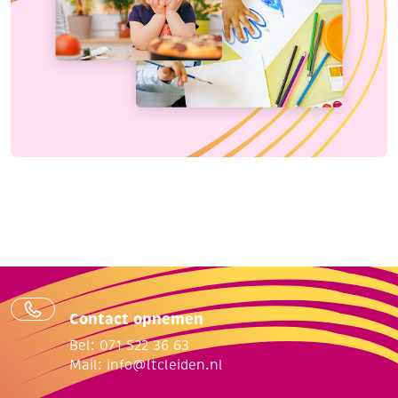
Contact opnemen
Bel: 071 522 36 63
Mail:
info@ltcleiden.nl