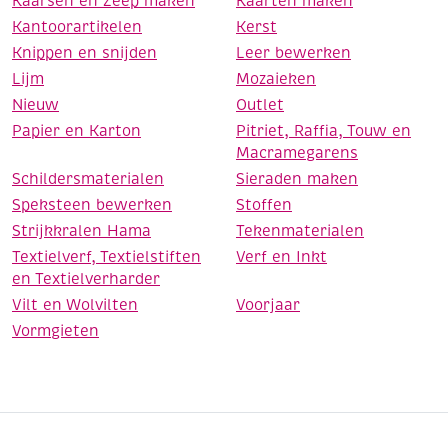
Kaarsen en Zeep maken
Kaarten maken
Kantoorartikelen
Kerst
Knippen en snijden
Leer bewerken
Lijm
Mozaieken
Nieuw
Outlet
Papier en Karton
Pitriet, Raffia, Touw en
Macramegarens
Schildersmaterialen
Sieraden maken
Speksteen bewerken
Stoffen
Strijkkralen Hama
Tekenmaterialen
Textielverf, Textielstiften
Verf en Inkt
en Textielverharder
Vilt en Wolvilten
Voorjaar
Vormgieten