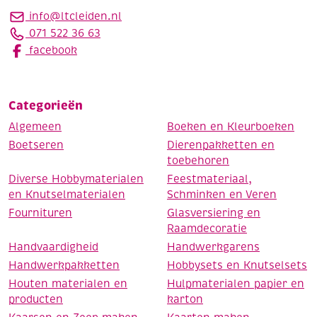
info@ltcleiden.nl
071 522 36 63
facebook
Categorieën
Algemeen
Boeken en Kleurboeken
Boetseren
Dierenpakketten en
toebehoren
Diverse Hobbymaterialen
Feestmateriaal,
en Knutselmaterialen
Schminken en Veren
Fournituren
Glasversiering en
Raamdecoratie
Handvaardigheid
Handwerkgarens
Handwerkpakketten
Hobbysets en Knutselsets
Houten materialen en
Hulpmaterialen papier en
producten
karton