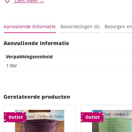
Lees meer ...
(artikelnummer 400157), maar ook als decoratief lint,
cadeau-/verpakkingslint, enz..
Breedte 10 mm
Lengte 25 meter
Op stevig kunststof
spindel
Aanvullende informatie
Beoordelingen (0)
Bezorgen en
Aanvullende informatie
Verpakkingseenheid
1 Rol
Gerelateerde producten
Outlet
Outlet