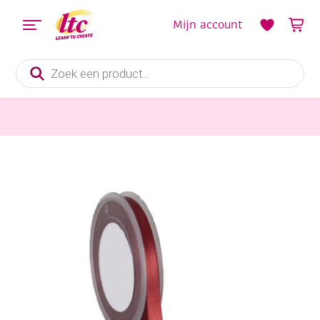
Mijn account
Producten
zoeken
Fournituren
Double face satijnlint, 10 mm, 25 meter, kerstrood