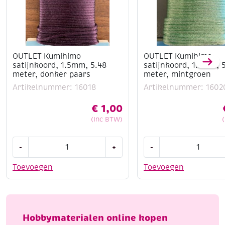
OUTLET Kumihimo
OUTLET Kumihimo
satijnkoord, 1.5mm, 5.48
satijnkoord, 1.5mm, 
meter, donker paars
meter, mintgroen
Artikelnummer: 16018
Artikelnummer: 1602
€
1,00
(Inc BTW)
OUTLET
OUTLET
-
+
-
Kumihimo
Kumihimo
satijnkoord,
satijnkoord,
Toevoegen
Toevoegen
1.5mm,
1.5mm,
5.48
5.48
meter,
meter,
donker
mintgroen
Hobbymaterialen online kopen
paars
aantal