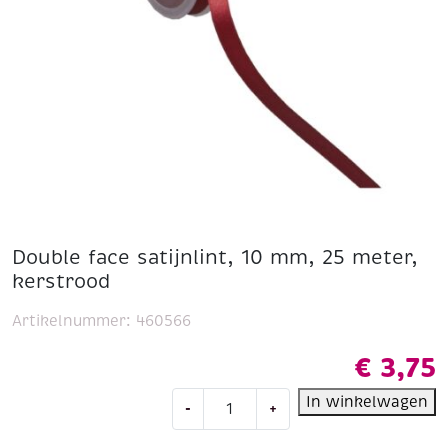
Double face satijnlint, 10 mm, 25 meter,
kerstrood
Artikelnummer:
460566
€
3,75
Double
In winkelwagen
-
+
face
satijnlint,