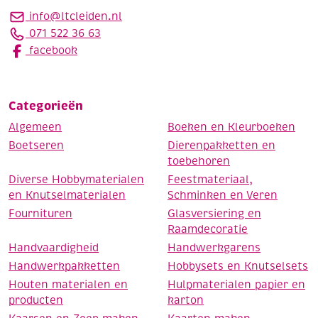
info@ltcleiden.nl
071 522 36 63
facebook
Categorieën
Algemeen
Boeken en Kleurboeken
Boetseren
Dierenpakketten en
toebehoren
Diverse Hobbymaterialen
Feestmateriaal,
en Knutselmaterialen
Schminken en Veren
Fournituren
Glasversiering en
Raamdecoratie
Handvaardigheid
Handwerkgarens
Handwerkpakketten
Hobbysets en Knutselsets
Houten materialen en
Hulpmaterialen papier en
producten
karton