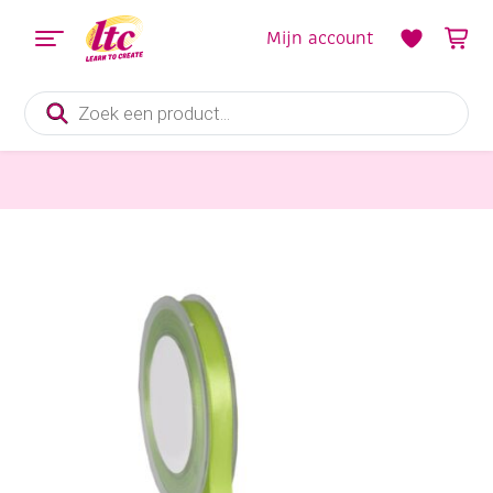
Mijn account
Producten
zoeken
Fournituren
Double face satijnlint, 10 mm, 25 meter, meigroen