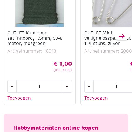
OUTLET Kumihimo
OUTLET Mini
satijnkoord, 1.5mm, 5.48
veiligheidsspelden 2
meter, mosgroen
144 stuks, zilver
Artikelnummer: 16013
Artikelnummer: 2000
€
1,00
(Inc BTW)
OUTLET
OUTLET
-
+
-
Kumihimo
Mini
satijnkoord,
veiligheidsspelden
Toevoegen
Toevoegen
1.5mm,
20mm,
5.48
144
meter,
stuks,
mosgroen
zilver
Hobbymaterialen online kopen
aantal
aantal