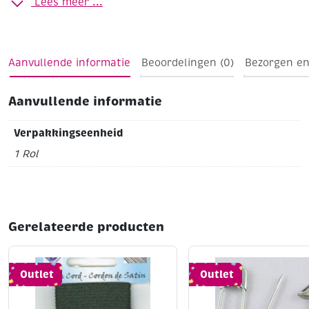
Lees meer ...
(artikelnummer 400157), maar ook als decoratief lint,
cadeau-/verpakkingslint, enz..
Breedte 10 mm
Lengte 25 meter
Op stevig kunststof
spindel
Aanvullende informatie
Beoordelingen (0)
Bezorgen en
Aanvullende informatie
Verpakkingseenheid
1 Rol
Gerelateerde producten
Outlet
Outlet