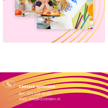
Contact opnemen
Bel: 071 522 36 63
Mail:
info@ltcleiden.nl