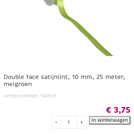
Double face satijnlint, 10 mm, 25 meter,
meigroen
Artikelnummer:
460531
€
3,75
Double
In winkelwagen
-
+
face
satijnlint,