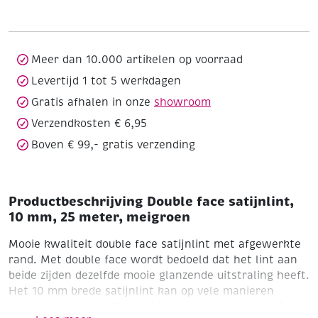
10
mm,
25
meter,
Meer dan 10.000 artikelen op voorraad
meigroen
Levertijd 1 tot 5 werkdagen
aantal
Gratis afhalen in onze
showroom
Verzendkosten € 6,95
Boven € 99,- gratis verzending
Productbeschrijving Double face satijnlint,
10 mm, 25 meter, meigroen
Mooie kwaliteit double face satijnlint met afgewerkte
rand. Met double face wordt bedoeld dat het lint aan
beide zijden dezelfde mooie glanzende uitstraling heeft.
Het 10 mm brede satijnlint kan op vele manieren
worden verwerkt. Als vlechtlint voor de vlechtstof