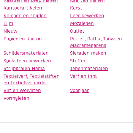
Kaarsen en Zeep maken
Kaarten maken
Kantoorartikelen
Kerst
Knippen en snijden
Leer bewerken
Lijm
Mozaieken
Nieuw
Outlet
Papier en Karton
Pitriet, Raffia, Touw en
Macramegarens
Schildersmaterialen
Sieraden maken
Speksteen bewerken
Stoffen
Strijkkralen Hama
Tekenmaterialen
Textielverf, Textielstiften
Verf en Inkt
en Textielverharder
Vilt en Wolvilten
Voorjaar
Vormgieten