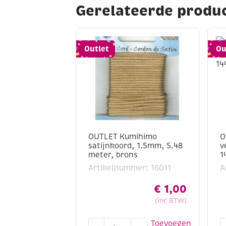
Gerelateerde produ
Outlet
Ou
OUTLET Kumihimo
O
satijnkoord, 1.5mm, 5.48
v
meter, brons
1
Artikelnummer: 16011
A
€
1,00
(Inc BTW)
OUTLET
O
Toevoegen