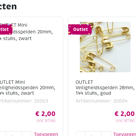
cten
tlet
Outlet
UTLET Mini
OUTLET
eiligheidsspelden 20mm,
Veiligheidsspelden 28mm,
44 stuks, zwart
144 stuks, goud
rtikelnummer: 20003
Artikelnummer: 20004
€
2,00
€
2,00
(Inc BTW)
(Inc BTW)
UTLET
OUTLET
Toevoegen
Toevoege