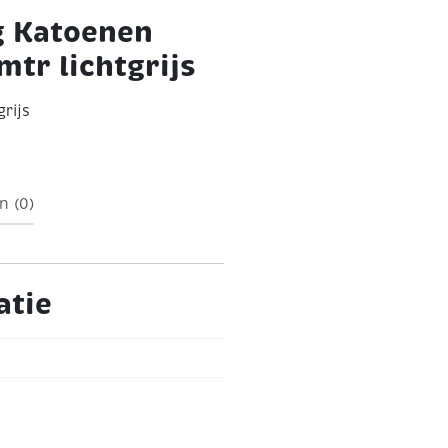
g Katoenen
tr lichtgrijs
rijs
n (0)
atie