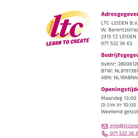
Adresgegeve
LTC-LEIDEN B.V
W. Barentzstraa
2315 TZ LEIDEN
071 522 36 63
Bedrijfsgege
KvKnr: 2800612
BTW: NL819138
ABN: NL18ABNA
Openingstijd
Maandag 13:00 
Di t/m Vr 10:00 
Weekend geslo
info@ltclei
071 522 36 