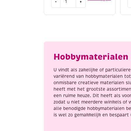
-
+
Kumihimo
M
satijnkoord,
v
1.5mm,
2
5.48
1
meter,
s
brons
z
aantal
a
Hobbymaterialen 
U vindt als zakelijke of particulie
variërend van hobbymaterialen to
onmisbare creatieve materialen sl
heeft met het grootste assortime
een ruime keuze. Dit heeft als voor
zodat u niet meerdere winkels of 
alle benodigde hobbymaterialen be
is wel zo gemakkelijk en bespaart 