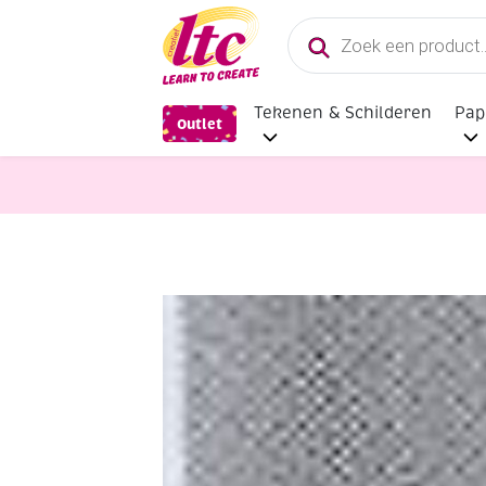
Producten
zoeken
Tekenen & Schilderen
Pap
Outlet
Fournituren
Katoenen biaisband 2