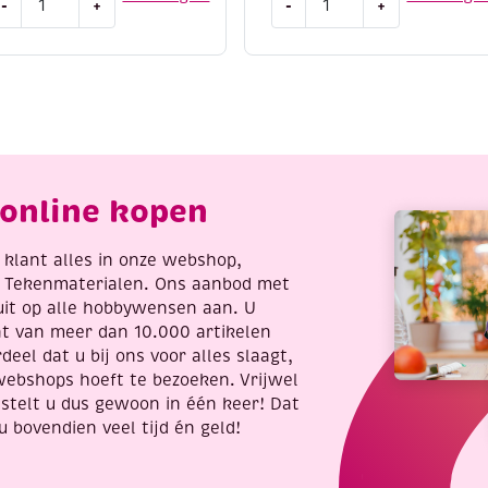
-
+
-
+
ini
Veiligheidsspelden
eiligheidsspelden
28mm,
0mm,
144
44
stuks,
tuks,
goud
wart
aantal
antal
online kopen
re klant alles in onze webshop,
t Tekenmaterialen. Ons aanbod met
uit op alle hobbywensen aan. U
nt van meer dan 10.000 artikelen
deel dat u bij ons voor alles slaagt,
webshops hoeft te bezoeken. Vrijwel
stelt u dus gewoon in één keer! Dat
u bovendien veel tijd én geld!