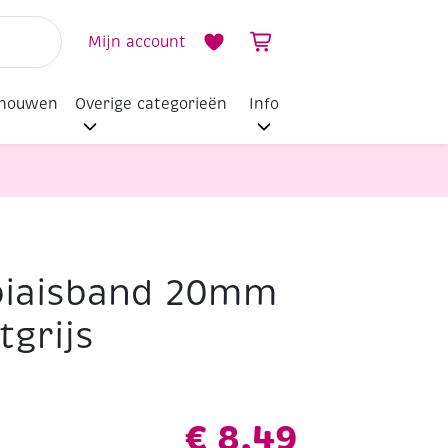
Mijn account
dhouwen
Overige categorieën
Info
biaisband 20mm
tgrijs
€
8,49