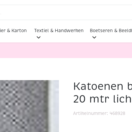
ier & Karton
Textiel & Handwerken
Boetseren & Beel
Katoenen 
0mm 20 mtr lichtgrijs
20 mtr lich
Artikelnummer:
468928