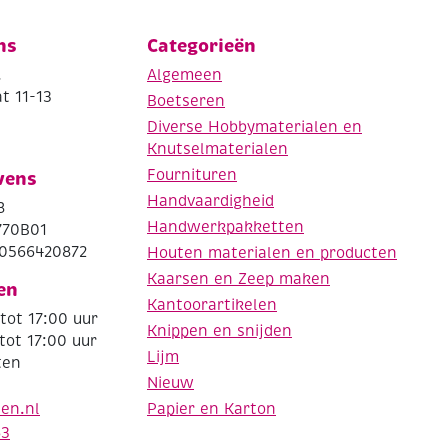
ns
Categorieën
.
Algemeen
t 11-13
Boetseren
Diverse Hobbymaterialen en
Knutselmaterialen
Fournituren
vens
Handvaardigheid
8
Handwerkpakketten
770B01
0566420872
Houten materialen en producten
Kaarsen en Zeep maken
en
Kantoorartikelen
tot 17:00 uur
Knippen en snijden
tot 17:00 uur
Lijm
ten
Nieuw
Papier en Karton
den.nl
63