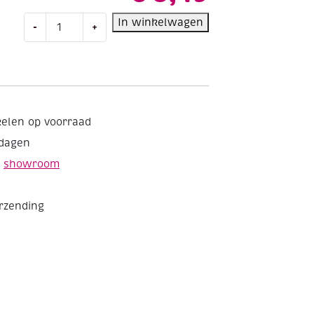
Katoenen
In winkelwagen
-
+
biaisband
20mm
20
mtr
lichtgrijs
aantal
kelen op voorraad
kdagen
e
showroom
erzending