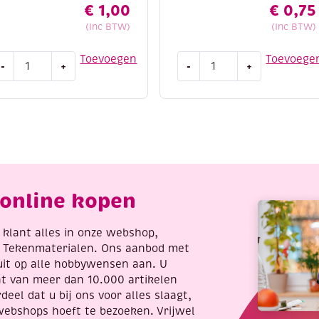
€
1,00
€
0,75
(Inc BTW)
(Inc BTW)
UTLET
OUTLET
Toevoegen
Toevoege
-
+
-
+
umihimo
Strass
atijnkoord,
strijk
.5mm,
applicatie
.48
bloem
eter,
aantal
ruin
antal
online kopen
re klant alles in onze webshop,
t Tekenmaterialen. Ons aanbod met
uit op alle hobbywensen aan. U
nt van meer dan 10.000 artikelen
deel dat u bij ons voor alles slaagt,
webshops hoeft te bezoeken. Vrijwel