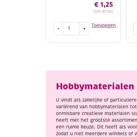
€
1,25
(Inc BTW)
OUTLET
O
Toevoegen
-
+
Applicaties
K
zelfklevend,
s
little
1
angel
5
1,
m
set
b
van
a
5
Hobbymaterialen 
stuks
aantal
U vindt als zakelijke of particulie
variërend van hobbymaterialen to
onmisbare creatieve materialen sl
heeft met het grootste assortime
een ruime keuze. Dit heeft als voor
zodat u niet meerdere winkels of 