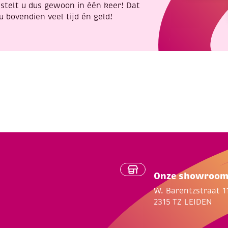
stelt u dus gewoon in één keer! Dat
u bovendien veel tijd én geld!
Onze showroo
W. Barentzstraat 1
2315 TZ LEIDEN