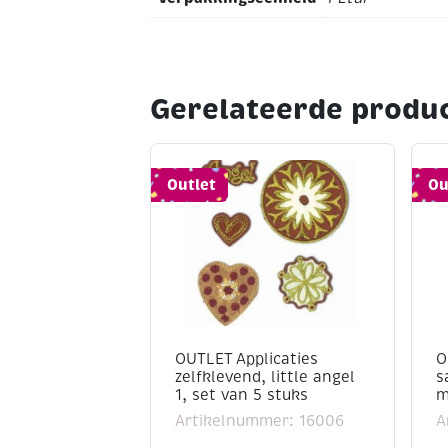
Gerelateerde produ
Outlet
Ou
OUTLET Applicaties
O
zelfklevend, little angel
s
1, set van 5 stuks
m
Artikelnummer: 16006
A