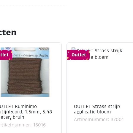
cten
tlet
Outlet
UTLET Kumihimo
OUTLET Strass strijk
atijnkoord, 1.5mm, 5.48
applicatie bloem
eter, bruin
Artikelnummer: 37001
rtikelnummer: 16016