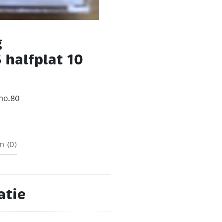
g
halfplat 10
no.80
n (0)
atie