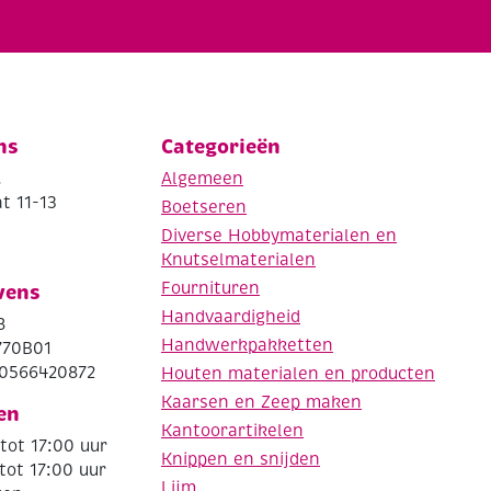
ns
Categorieën
.
Algemeen
t 11-13
Boetseren
Diverse Hobbymaterialen en
Knutselmaterialen
Fournituren
vens
Handvaardigheid
8
Handwerkpakketten
770B01
0566420872
Houten materialen en producten
Kaarsen en Zeep maken
en
Kantoorartikelen
tot 17:00 uur
Knippen en snijden
tot 17:00 uur
Lijm