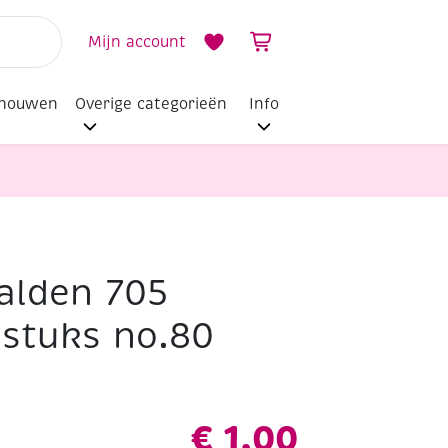
Mijn account
dhouwen
Overige categorieën
Info
alden 705
 stuks no.80
€
1,00