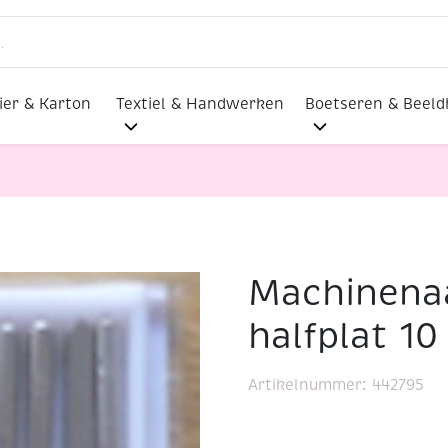
ier & Karton
Textiel & Handwerken
Boetseren & Beel
Machinena
halfplat 10 stuks no.80
halfplat 10
Artikelnummer:
442795