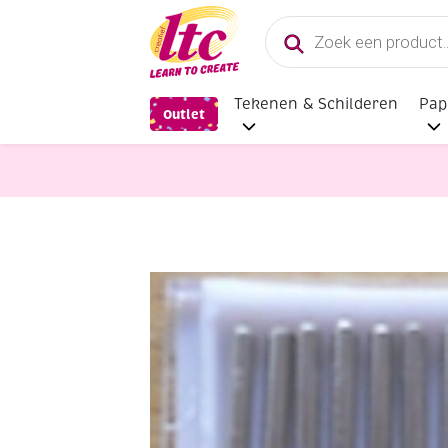
Producten
zoeken
Tekenen & Schilderen
Pap
Outlet
Fournituren
Machinenaalden 705 