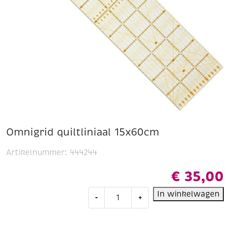
Omnigrid quiltliniaal 15x60cm
Artikelnummer:
444244
€
35,00
Omnigrid
In winkelwagen
-
+
quiltliniaal
15x60cm
aantal