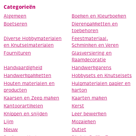
Categorieën
Algemeen
Boeken en Kleurboeken
Boetseren
Dierenpakketten en
toebehoren
Diverse Hobbymaterialen
Feestmateriaal,
en Knutselmaterialen
Schminken en Veren
Fournituren
Glasversiering en
Raamdecoratie
Handvaardigheid
Handwerkgarens
Handwerkpakketten
Hobbysets en Knutselsets
Houten materialen en
Hulpmaterialen papier en
producten
karton
Kaarsen en Zeep maken
Kaarten maken
Kantoorartikelen
Kerst
Knippen en snijden
Leer bewerken
Lijm
Mozaieken
Nieuw
Outlet