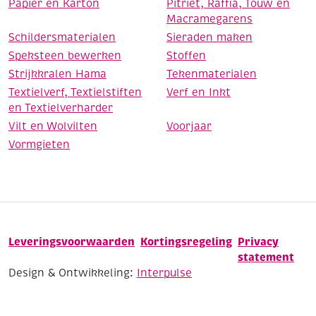
Papier en Karton
Pitriet, Raffia, Touw en
Macramegarens
Schildersmaterialen
Sieraden maken
Speksteen bewerken
Stoffen
Strijkkralen Hama
Tekenmaterialen
Textielverf, Textielstiften
Verf en Inkt
en Textielverharder
Vilt en Wolvilten
Voorjaar
Vormgieten
Leveringsvoorwaarden
Kortingsregeling
Privacy
statement
Design & Ontwikkeling:
Interpulse