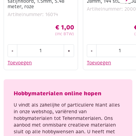
satijnkoord, 1.5mm, 5.48
28mm, 144 stuks, go
meter, roze
Artikelnummer: 200
Artikelnummer: 16014
€
1,00
(Inc BTW)
OUTLET
OUTLET
-
+
-
Kumihimo
Veiligheidsspelden
satijnkoord,
28mm,
Toevoegen
Toevoegen
1.5mm,
144
5.48
stuks,
meter,
goud
roze
aantal
Hobbymaterialen online kopen
aantal
U vindt als zakelijke of particuliere klant alles
in onze webshop, variërend van
hobbymaterialen tot Tekenmaterialen. Ons
aanbod met onmisbare creatieve materialen
sluit op alle hobbywensen aan. U heeft met