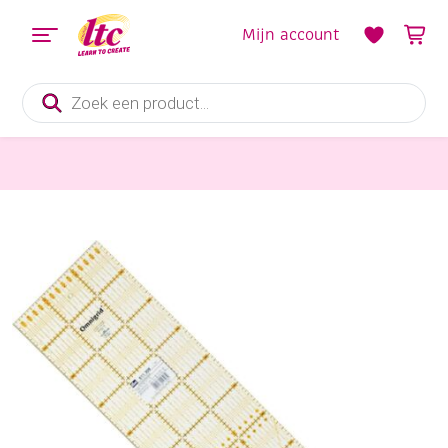
Mijn account
Producten
zoeken
Fournituren
Omnigrid quiltliniaal 15x60cm