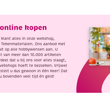
eter,
0.25mm,
ordeaux
9
antal
cm
lang,
online kopen
10
stuks
aantal
re klant alles in onze webshop,
t Tekenmaterialen. Ons aanbod met
uit op alle hobbywensen aan. U
nt van meer dan 10.000 artikelen
deel dat u bij ons voor alles slaagt,
webshops hoeft te bezoeken. Vrijwel
stelt u dus gewoon in één keer! Dat
u bovendien veel tijd én geld!