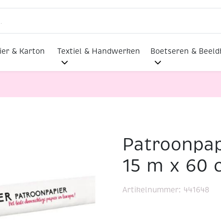
ier & Karton
Textiel & Handwerken
Boetseren & Beel
Patroonpap
parant 15 m x 60 cm
15 m x 60 
Artikelnummer:
441648