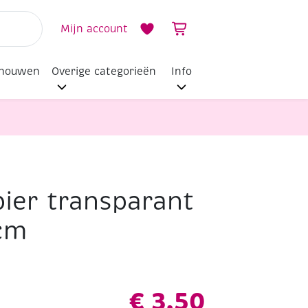
Mijn account
dhouwen
Overige categorieën
Info
ier transparant
cm
€
3,50