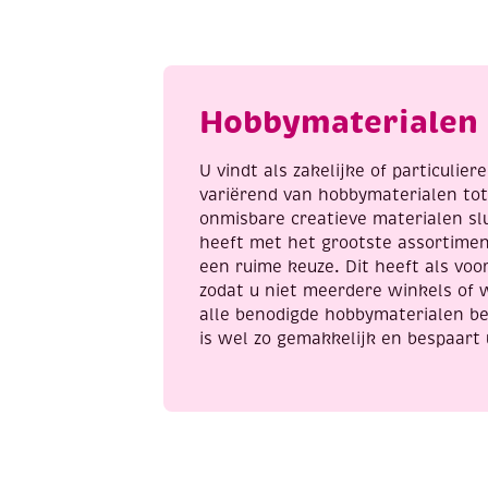
2,
m
set
b
van
a
6
Hobbymaterialen 
stuks
aantal
U vindt als zakelijke of particulie
variërend van hobbymaterialen to
onmisbare creatieve materialen sl
heeft met het grootste assortime
een ruime keuze. Dit heeft als voor
zodat u niet meerdere winkels of 
alle benodigde hobbymaterialen be
is wel zo gemakkelijk en bespaart 