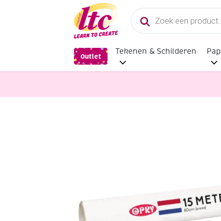
Producten
zoeken
Tekenen & Schilderen
Pap
Outlet
Fournituren
Patroonpapier trans