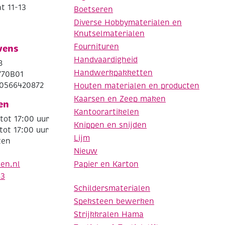
t 11-13
Boetseren
Diverse Hobbymaterialen en
Knutselmaterialen
Fournituren
vens
Handvaardigheid
8
Handwerkpakketten
770B01
0566420872
Houten materialen en producten
Kaarsen en Zeep maken
en
Kantoorartikelen
tot 17:00 uur
Knippen en snijden
tot 17:00 uur
Lijm
ten
Nieuw
Papier en Karton
den.nl
63
Schildersmaterialen
Speksteen bewerken
Strijkkralen Hama