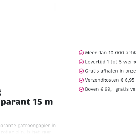
Meer dan 10.000 arti
Levertijd 1 tot 5 wer
Gratis afhalen in onz
Verzendkosten € 6,95
g
Boven € 99,- gratis v
sparant 15 m
parante patroonpapier in
ollen zijn, is het zeer