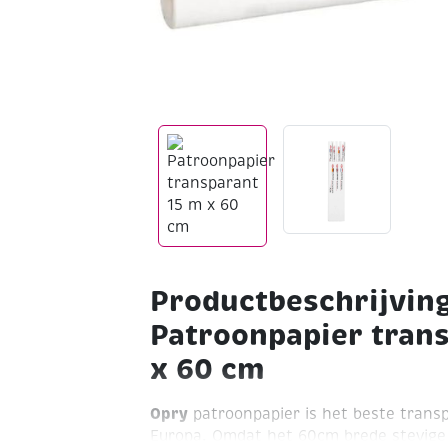
Productbeschrijvin
Patroonpapier tran
x 60 cm
Opry
patroonpapier is het beste trans
Europa. Omdat het 60cm brede stevige r