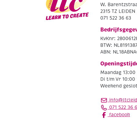
W. Barentzstraa
2315 TZ LEIDEN
071 522 36 63
Bedrijfsgege
KvKnr: 2800612
BTW: NL819138
ABN: NL18ABNA
Openingstijd
Maandag 13:00 
Di t/m Vr 10:00 
Weekend geslo
info@ltclei
071 522 36 
facebook