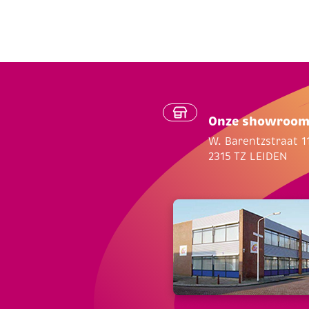
Onze showroo
W. Barentzstraat 1
2315 TZ LEIDEN