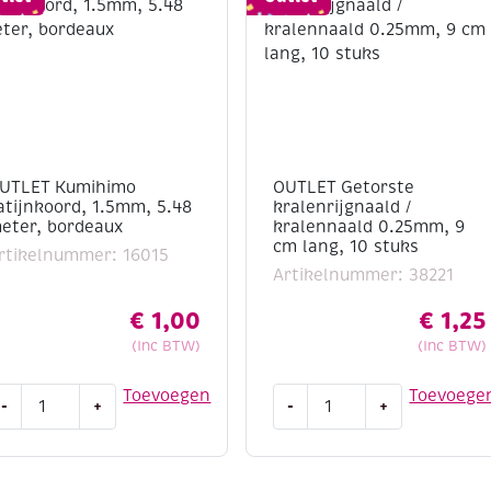
UTLET Kumihimo
OUTLET Getorste
atijnkoord, 1.5mm, 5.48
kralenrijgnaald /
eter, bordeaux
kralennaald 0.25mm, 9
cm lang, 10 stuks
rtikelnummer: 16015
Artikelnummer: 38221
€
1,00
€
1,25
(Inc BTW)
(Inc BTW)
UTLET
OUTLET
Toevoegen
Toevoege
-
+
-
+
umihimo
Getorste
atijnkoord,
kralenrijgnaald
.5mm,
/
.48
kralennaald