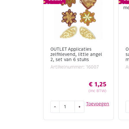
OUTLET Applicaties
O
zelfklevend, little angel
s
2, set van 6 stuks
m
Artikelnummer: 16007
A
€
1,25
(Inc BTW)
OUTLET
O
Toevoegen
-
+
Applicaties
K
zelfklevend,
s
little
1
angel
5