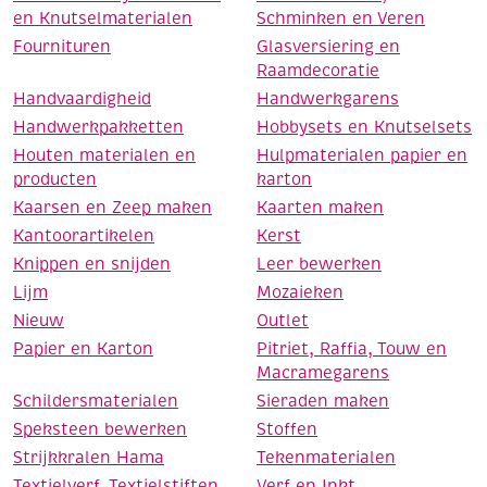
en Knutselmaterialen
Schminken en Veren
Fournituren
Glasversiering en
Raamdecoratie
Handvaardigheid
Handwerkgarens
Handwerkpakketten
Hobbysets en Knutselsets
Houten materialen en
Hulpmaterialen papier en
producten
karton
Kaarsen en Zeep maken
Kaarten maken
Kantoorartikelen
Kerst
Knippen en snijden
Leer bewerken
Lijm
Mozaieken
Nieuw
Outlet
Papier en Karton
Pitriet, Raffia, Touw en
Macramegarens
Schildersmaterialen
Sieraden maken
Speksteen bewerken
Stoffen
Strijkkralen Hama
Tekenmaterialen
Textielverf, Textielstiften
Verf en Inkt