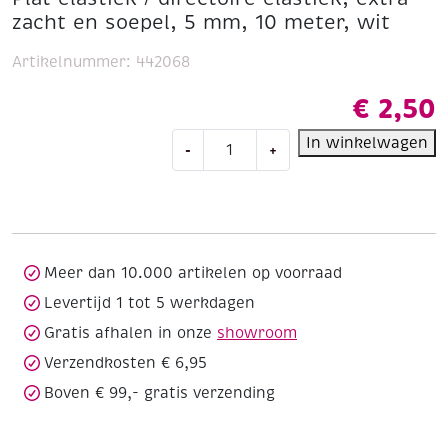
zacht en soepel, 5 mm, 10 meter, wit
Artikelnummer:
442068
€
2,50
Plat
In winkelwagen
-
+
elastiek
/
directoire
elastiek,
extra
zacht
Meer dan 10.000 artikelen op voorraad
en
Levertijd 1 tot 5 werkdagen
soepel,
Gratis afhalen in onze
showroom
5
mm,
Verzendkosten € 6,95
10
Boven € 99,- gratis verzending
meter,
wit
aantal