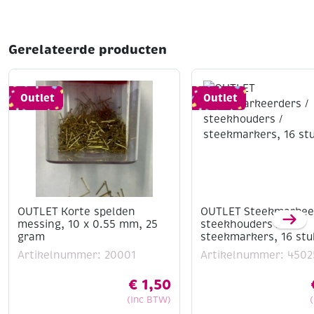
Gerelateerde producten
Outlet
Outlet
OUTLET Korte spelden
OUTLET Steekmarkeer
messing, 10 x 0.55 mm, 25
steekhouders /
gram
steekmarkers, 16 stu
Artikelnummer: 20001
Artikelnummer: 4502
€
1,50
(Inc BTW)