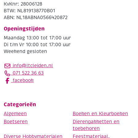
KvKnr: 28006128
BTW: NL819138770B01
ABN: NL18ABNA0566420872
Openingstijden
Maandag 13:00 tot 17:00 uur
Di t/m Vr 10:00 tot 17:00 uur
Weekend gesloten
info@ltcleiden.nl
071 522 36 63
facebook
Categorieën
Algemeen
Boeken en Kleurboeken
Boetseren
Dierenpakketten en
toebehoren
Diverse Hobbymaterialen
Feestmateriaal,