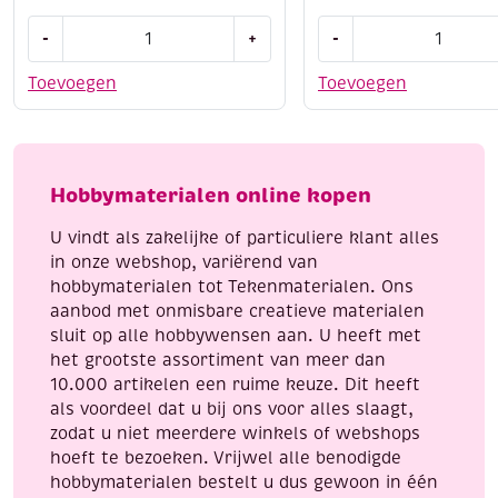
OUTLET
OUTLET
-
+
-
Korte
Steekmarkeerders
spelden
/
Toevoegen
Toevoegen
messing,
steekhouders
10
/
x
steekmarkers,
0.55
16
Hobbymaterialen online kopen
mm,
stuks
25
aantal
U vindt als zakelijke of particuliere klant alles
gram
in onze webshop, variërend van
aantal
hobbymaterialen tot Tekenmaterialen. Ons
aanbod met onmisbare creatieve materialen
sluit op alle hobbywensen aan. U heeft met
het grootste assortiment van meer dan
10.000 artikelen een ruime keuze. Dit heeft
als voordeel dat u bij ons voor alles slaagt,
zodat u niet meerdere winkels of webshops
hoeft te bezoeken. Vrijwel alle benodigde
hobbymaterialen bestelt u dus gewoon in één