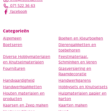
071 522 36 63
facebook
Categorieën
Algemeen
Boeken en Kleurboeken
Boetseren
Dierenpakketten en
toebehoren
Diverse Hobbymaterialen
Feestmateriaal,
en Knutselmaterialen
Schminken en Veren
Fournituren
Glasversiering en
Raamdecoratie
Handvaardigheid
Handwerkgarens
Handwerkpakketten
Hobbysets en Knutselsets
Houten materialen en
Hulpmaterialen papier en
producten
karton
Kaarsen en Zeep maken
Kaarten maken