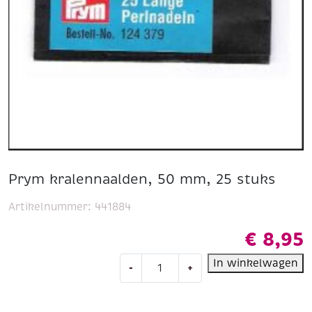
Prym kralennaalden, 50 mm, 25 stuks
Artikelnummer:
441884
€
8,95
Prym
In winkelwagen
-
+
kralennaalden,
50
mm,