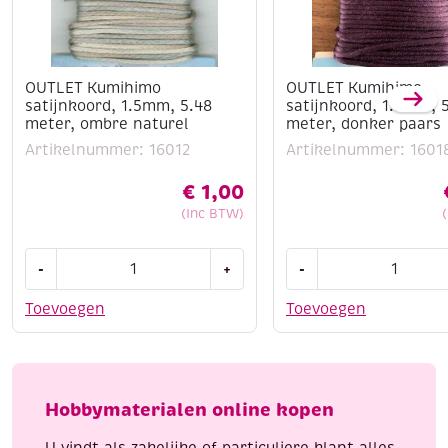
OUTLET Kumihimo
OUTLET Kumihimo
satijnkoord, 1.5mm, 5.48
satijnkoord, 1.5mm, 
meter, ombre naturel
meter, donker paars
Artikelnummer: 16012
Artikelnummer: 1601
€
1,00
(Inc BTW)
OUTLET
OUTLET
-
+
-
Kumihimo
Kumihimo
satijnkoord,
satijnkoord,
Toevoegen
Toevoegen
1.5mm,
1.5mm,
5.48
5.48
meter,
meter,
ombre
donker
Hobbymaterialen online kopen
naturel
paars
aantal
aantal