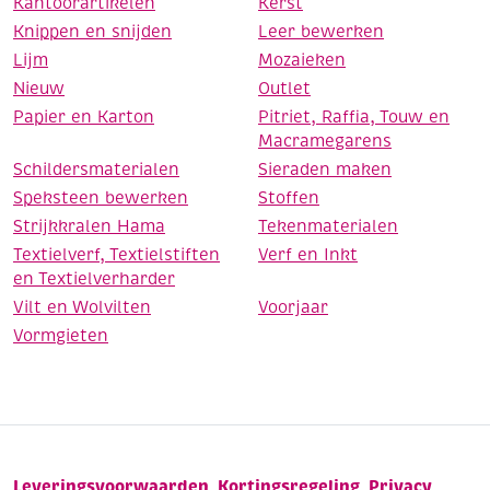
Kantoorartikelen
Kerst
Knippen en snijden
Leer bewerken
Lijm
Mozaieken
Nieuw
Outlet
Papier en Karton
Pitriet, Raffia, Touw en
Macramegarens
Schildersmaterialen
Sieraden maken
Speksteen bewerken
Stoffen
Strijkkralen Hama
Tekenmaterialen
Textielverf, Textielstiften
Verf en Inkt
en Textielverharder
Vilt en Wolvilten
Voorjaar
Vormgieten
Leveringsvoorwaarden
Kortingsregeling
Privacy