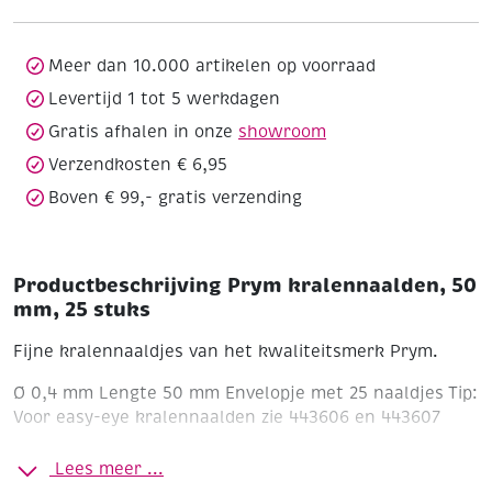
25
stuks
aantal
Meer dan 10.000 artikelen op voorraad
Levertijd 1 tot 5 werkdagen
Gratis afhalen in onze
showroom
Verzendkosten € 6,95
Boven € 99,- gratis verzending
Productbeschrijving Prym kralennaalden, 50
mm, 25 stuks
Fijne kralennaaldjes van het kwaliteitsmerk Prym.
Ø 0,4 mm
Lengte 50 mm
Envelopje met 25 naaldjes
Tip:
Voor easy-eye kralennaalden zie 443606 en 443607
Lees meer ...