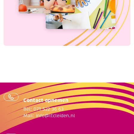
Contact opnemen
Bel: 071 522 36 63
Mail:
info@ltcleiden.nl