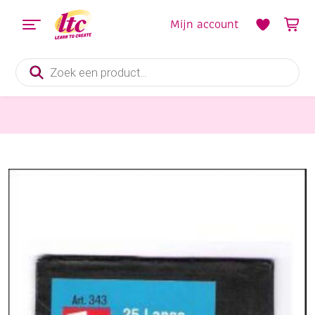
Mijn account
Producten
zoeken
Fournituren
Prym kralennaalden, 50 mm, 25 stuks