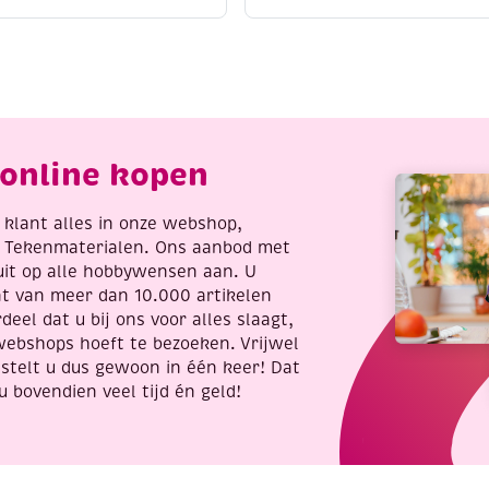
et,
do
right
222
olours
Perfect
antal
butterfly
flowers
aantal
online kopen
re klant alles in onze webshop,
t Tekenmaterialen. Ons aanbod met
uit op alle hobbywensen aan. U
nt van meer dan 10.000 artikelen
deel dat u bij ons voor alles slaagt,
webshops hoeft te bezoeken. Vrijwel
stelt u dus gewoon in één keer! Dat
u bovendien veel tijd én geld!