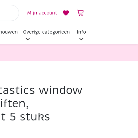
Mijn account
dhouwen
Overige categorieën
Info
tastics window
stuks
iften,
t 5 stuks