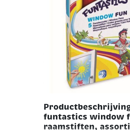
Productbeschrijvin
funtastics window 
raamstiften, assort