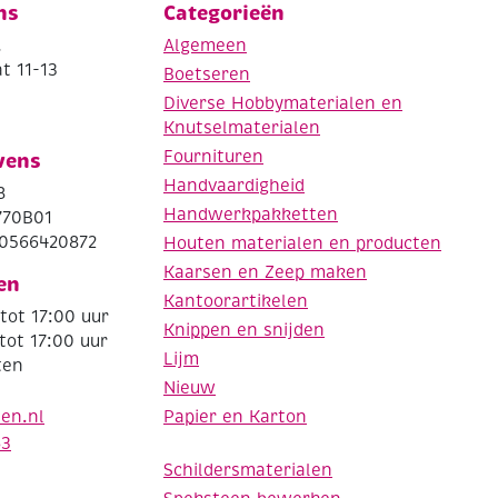
ns
Categorieën
.
Algemeen
t 11-13
Boetseren
Diverse Hobbymaterialen en
Knutselmaterialen
Fournituren
vens
Handvaardigheid
8
Handwerkpakketten
770B01
0566420872
Houten materialen en producten
Kaarsen en Zeep maken
en
Kantoorartikelen
tot 17:00 uur
Knippen en snijden
tot 17:00 uur
Lijm
ten
Nieuw
Papier en Karton
den.nl
63
Schildersmaterialen