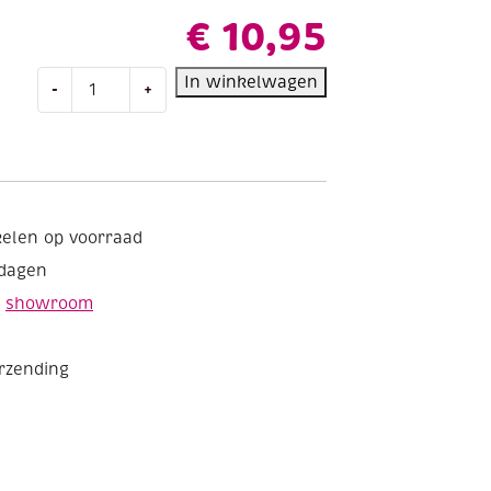
€
10,95
Edding
In winkelwagen
-
+
funtastics
window
fun
raamstiften,
assortiment
5
kelen op voorraad
stuks
kdagen
aantal
e
showroom
erzending