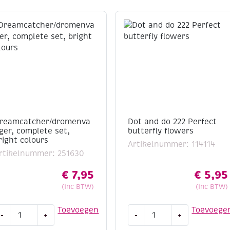
reamcatcher/dromenva
Dot and do 222 Perfect
ger, complete set,
butterfly flowers
right colours
Artikelnummer: 114114
rtikelnummer: 251630
€
7,95
€
5,95
(Inc BTW)
(Inc BTW)
reamcatcher/dromenvanger,
Dot
Toevoegen
Toevoege
-
+
-
+
omplete
and