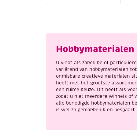
do
s
borduursetje
b
173
c
-
a
birds
aantal
Hobbymaterialen 
U vindt als zakelijke of particulie
variërend van hobbymaterialen to
onmisbare creatieve materialen sl
heeft met het grootste assortime
een ruime keuze. Dit heeft als voor
zodat u niet meerdere winkels of 
alle benodigde hobbymaterialen be
is wel zo gemakkelijk en bespaart 