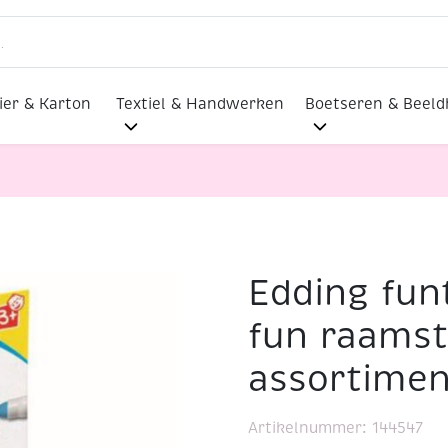
ier & Karton
Textiel & Handwerken
Boetseren & Beel
Edding fun
Edding funtastics window fun raamstiften, assortiment 5 
fun raamst
assortimen
Artikelnummer:
144547