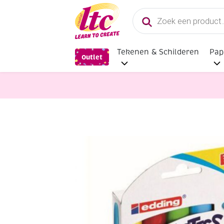
Producten
zoeken
Tekenen & Schilderen
Pap
Outlet
Glasversiering en Raamdecoratie