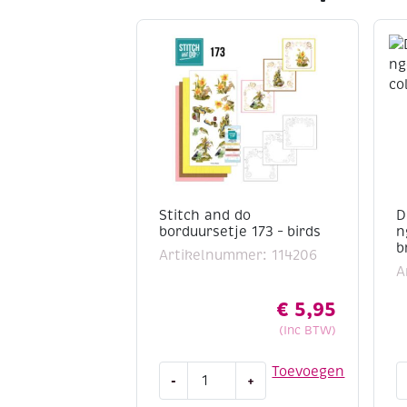
Stitch and do
D
borduursetje 173 – birds
n
b
Artikelnummer: 114206
A
€
5,95
(Inc BTW)
Stitch
D
Toevoegen
-
+
and
c