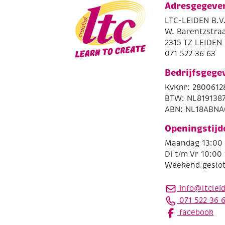
Adresgegeve
LTC-LEIDEN B.V
W. Barentzstraa
2315 TZ LEIDEN
071 522 36 63
Bedrijfsgege
KvKnr: 2800612
BTW: NL819138
ABN: NL18ABNA
Openingstijd
Maandag 13:00 
Di t/m Vr 10:00 
Weekend geslo
info@ltclei
071 522 36 
facebook