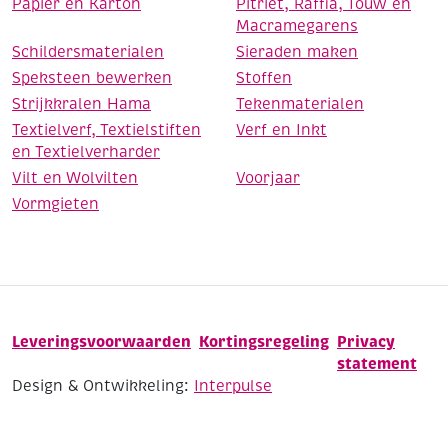
Papier en Karton
Pitriet, Raffia, Touw en
Macramegarens
Schildersmaterialen
Sieraden maken
Speksteen bewerken
Stoffen
Strijkkralen Hama
Tekenmaterialen
Textielverf, Textielstiften
Verf en Inkt
en Textielverharder
Vilt en Wolvilten
Voorjaar
Vormgieten
Leveringsvoorwaarden
Kortingsregeling
Privacy
statement
Design & Ontwikkeling:
Interpulse