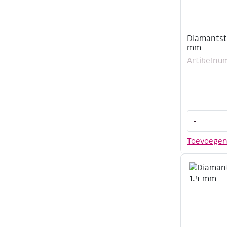
Diamantsti
mm
Artikelnu
Diamantsti
-
1,0
mm
Toevoege
aantal