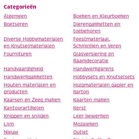
Categorieën
Algemeen
Boeken en Kleurboeken
Boetseren
Dierenpakketten en
toebehoren
Diverse Hobbymaterialen
Feestmateriaal,
en Knutselmaterialen
Schminken en Veren
Fournituren
Glasversiering en
Raamdecoratie
Handvaardigheid
Handwerkgarens
Handwerkpakketten
Hobbysets en Knutselsets
Houten materialen en
Hulpmaterialen papier en
producten
karton
Kaarsen en Zeep maken
Kaarten maken
Kantoorartikelen
Kerst
Knippen en snijden
Leer bewerken
Lijm
Mozaieken
Nieuw
Outlet