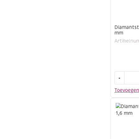
Diamantsti
mm
Artikelnu
Diamantsti
-
1.4
mm
Toevoege
aantal