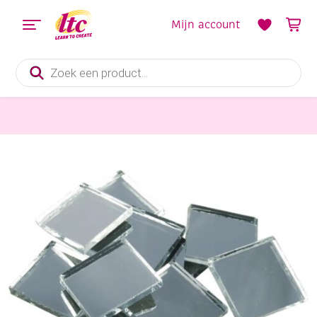
Mijn account
Producten
zoeken
Glasversiering en Raamdecoratie
Spiegelmozaieksteentjes 15x15mm, 125 gr (ca. 70 stuks)