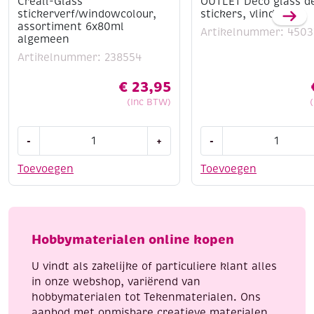
Creall-Glass
OUTLET Deco glass d
stickerverf/windowcolour,
stickers, vlinders
assortiment 6x80ml
Artikelnummer: 4503
algemeen
Artikelnummer: 238554
€
23,95
(Inc BTW)
Creall-
OUTLET
-
+
-
Glass
Deco
stickerverf/windowcolour,
glass
Toevoegen
Toevoegen
assortiment
decoratie
6x80ml
stickers,
algemeen
vlinders
aantal
aantal
Hobbymaterialen online kopen
U vindt als zakelijke of particuliere klant alles
in onze webshop, variërend van
hobbymaterialen tot Tekenmaterialen. Ons
aanbod met onmisbare creatieve materialen