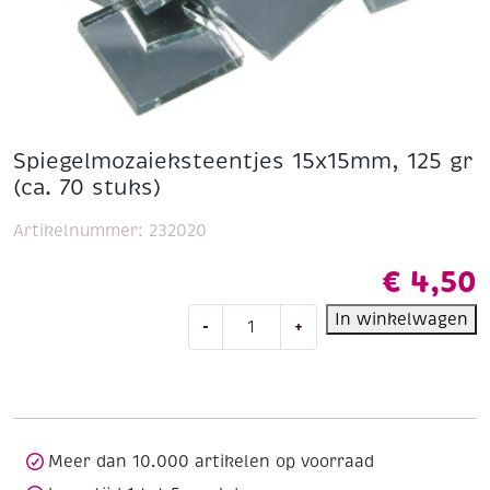
Spiegelmozaieksteentjes 15x15mm, 125 gr
(ca. 70 stuks)
Artikelnummer:
232020
€
4,50
Spiegelmozaieksteentjes
In winkelwagen
-
+
15x15mm,
125
gr
(ca.
70
stuks)
Meer dan 10.000 artikelen op voorraad
aantal