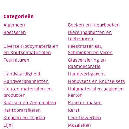
Categorieën
Algemeen
Boeken en Kleurboeken
Boetseren
Dierenpakketten en
toebehoren
Diverse Hobbymaterialen
Feestmateriaal,
en Knutselmaterialen
Schminken en Veren
Fournituren
Glasversiering en
Raamdecoratie
Handvaardigheid
Handwerkgarens
Handwerkpakketten
Hobbysets en Knutselsets
Houten materialen en
Hulpmaterialen papier en
producten
karton
Kaarsen en Zeep maken
Kaarten maken
Kantoorartikelen
Kerst
Knippen en snijden
Leer bewerken
Lijm
Mozaieken