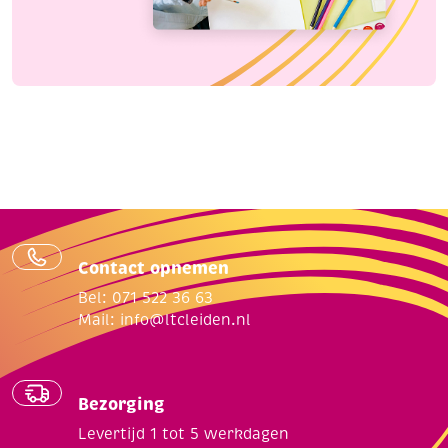
Contact opnemen
Bel: 071 522 36 63
Mail:
info@ltcleiden.nl
Bezorging
Levertijd 1 tot 5 werkdagen