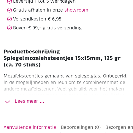
Levertijd 1 tot 5 werkdagen
Gratis afhalen in onze
showroom
Verzendkosten € 6,95
Boven € 99,- gratis verzending
Productbeschrijving
Spiegelmozaieksteentjes 15x15mm, 125 gr
(ca. 70 stuks)
Mozaïeksteentjes gemaakt van spiegelglas. Onbeperkt
in de mogelijkheden en leuk om te combinerenmet de
andere mozaïekstenen. Veel gebruikt voor het maken
van spiegelbollen; maar ook geschikt voor fotolijstjes,
Lees meer ...
onderzetters, vazen, dienbladen, enz..
Vierkant
Formaat 15 x 15 mm
Doosje 125 gram (ca. 70
stuks)
Aanvullende informatie
Beoordelingen (0)
Bezorgen en