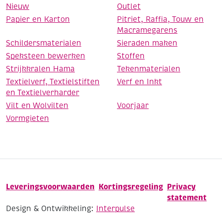
Nieuw
Outlet
Papier en Karton
Pitriet, Raffia, Touw en
Macramegarens
Schildersmaterialen
Sieraden maken
Speksteen bewerken
Stoffen
Strijkkralen Hama
Tekenmaterialen
Textielverf, Textielstiften
Verf en Inkt
en Textielverharder
Vilt en Wolvilten
Voorjaar
Vormgieten
Leveringsvoorwaarden
Kortingsregeling
Privacy
statement
Design & Ontwikkeling:
Interpulse