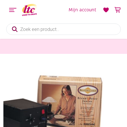
Mijn account
Producten
zoeken
Handvaardigheid
Brenn-Peter Junior houtbrandapparaat/leerbrandapparaat