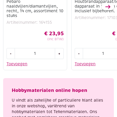
Pebaro
Houtbrandapparaat/l
naaldvijlen/diamantvijlen,
dapparaat in houten
recht, 14 cm, assortiment 10
inclusief bijbehoren.
stuks
Artikelnummer: 1710
Artikelnummer: 164155
€
23,95
€
(Inc BTW)
Pebaro
Houtbrandapparaat/l
-
+
-
naaldvijlen/diamantvijlen,
in
recht,
houten
Toevoegen
Toevoegen
14
doos
cm,
inclusief
assortiment
bijbehoren.
10
aantal
Hobbymaterialen online kopen
stuks
aantal
U vindt als zakelijke of particuliere klant alles
in onze webshop, variërend van
hobbymaterialen tot Tekenmaterialen. Ons