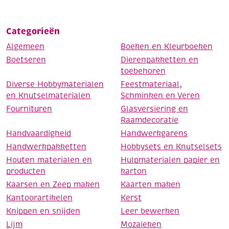
Categorieën
Algemeen
Boeken en Kleurboeken
Boetseren
Dierenpakketten en
toebehoren
Diverse Hobbymaterialen
Feestmateriaal,
en Knutselmaterialen
Schminken en Veren
Fournituren
Glasversiering en
Raamdecoratie
Handvaardigheid
Handwerkgarens
Handwerkpakketten
Hobbysets en Knutselsets
Houten materialen en
Hulpmaterialen papier en
producten
karton
Kaarsen en Zeep maken
Kaarten maken
Kantoorartikelen
Kerst
Knippen en snijden
Leer bewerken
Lijm
Mozaieken