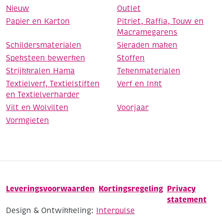
Nieuw
Outlet
Papier en Karton
Pitriet, Raffia, Touw en
Macramegarens
Schildersmaterialen
Sieraden maken
Speksteen bewerken
Stoffen
Strijkkralen Hama
Tekenmaterialen
Textielverf, Textielstiften
Verf en Inkt
en Textielverharder
Vilt en Wolvilten
Voorjaar
Vormgieten
Leveringsvoorwaarden
Kortingsregeling
Privacy
statement
Design & Ontwikkeling:
Interpulse