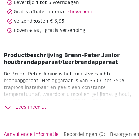
Levertijd 1 tot 5 werkdagen
Gratis afhalen in onze
showroom
Verzendkosten € 6,95
Boven € 99,- gratis verzending
Productbeschrijving Brenn-Peter Junior
houtbrandapparaat/leerbrandapparaat
De Brenn-Peter Junior is het meestverkochte
brandapparaat. Het apparaat is van 350'C tot 750'C
traploos instelbaar en geeft een constante
temperatuur af, waardoor u mooi en gelijkmatig hout,
leer of kurk kunt decoreren.
230 Volt
30 Watt
Lees meer ...
Temperatuur van 350 tot 750 'C
Inhoud: Brandapparaat/transformator, handgreep, 4
verschillende brandstiften, reingingsborstel,
voorbeelden en handleiding.
Voor losse brandstiften zie
Aanvullende informatie
Beoordelingen (0)
Bezorgen en