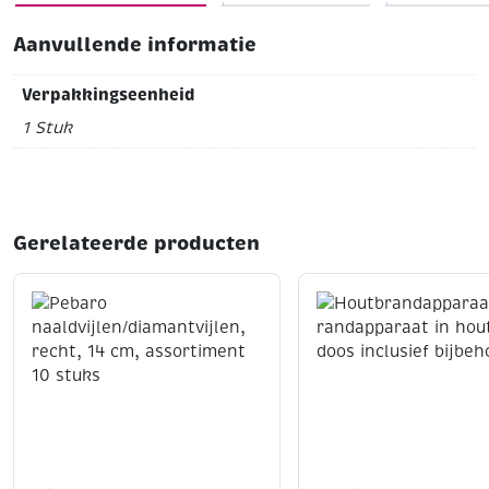
artikelnummers 195217, 195222, 195231 t/m 195233
Aanvullende informatie
Verpakkingseenheid
1 Stuk
Gerelateerde producten