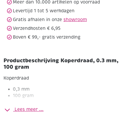
Meer dan 10.000 artikelen op voorraad
Levertijd 1 tot 5 werkdagen
Gratis afhalen in onze
showroom
Verzendkosten € 6,95
Boven € 99,- gratis verzending
Productbeschrijving Koperdraad, 0.3 mm,
100 gram
Koperdraad
0,3 mm
100 gram
0,30 mm
Koperdraad met een diameter van
is een zeer
Lees meer ...
dun en buigzaam materiaal dat perfect is voor verfijnd
detailwerk in sieradenontwerpen.
Door de geringe dikte is dit draad ideaal voor