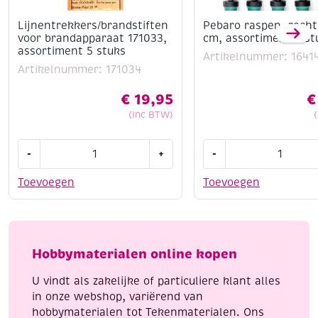
Lijnentrekkers/brandstiften
Pebaro raspen, recht
voor brandapparaat 171033,
cm, assortiment 5 st
assortiment 5 stuks
Artikelnummer: 1641
Artikelnummer: 171034
€
19,95
€
(Inc BTW)
Lijnentrekkers/brandstiften
Pebaro
-
+
-
voor
raspen,
brandapparaat
recht,
Toevoegen
Toevoegen
171033,
20
assortiment
cm,
5
assortiment
stuks
5
Hobbymaterialen online kopen
aantal
stuks
aantal
U vindt als zakelijke of particuliere klant alles
in onze webshop, variërend van
hobbymaterialen tot Tekenmaterialen. Ons