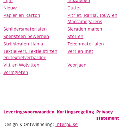
Lijm
Mozaieken
Nieuw
Outlet
Papier en Karton
Pitriet, Raffia, Touw en
Macramegarens
Schildersmaterialen
Sieraden maken
Speksteen bewerken
Stoffen
Strijkkralen Hama
Tekenmaterialen
Textielverf, Textielstiften
Verf en Inkt
en Textielverharder
Vilt en Wolvilten
Voorjaar
Vormgieten
Leveringsvoorwaarden
Kortingsregeling
Privacy
statement
Design & Ontwikkeling:
Interpulse