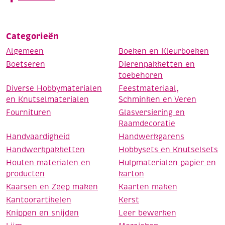
Categorieën
Algemeen
Boeken en Kleurboeken
Boetseren
Dierenpakketten en
toebehoren
Diverse Hobbymaterialen
Feestmateriaal,
en Knutselmaterialen
Schminken en Veren
Fournituren
Glasversiering en
Raamdecoratie
Handvaardigheid
Handwerkgarens
Handwerkpakketten
Hobbysets en Knutselsets
Houten materialen en
Hulpmaterialen papier en
producten
karton
Kaarsen en Zeep maken
Kaarten maken
Kantoorartikelen
Kerst
Knippen en snijden
Leer bewerken