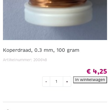
Koperdraad, 0.3 mm, 100 gram
Artikelnummer:
200648
€
4,25
Koperdraad,
In winkelwagen
-
+
0.3
mm,
100
gram
aantal