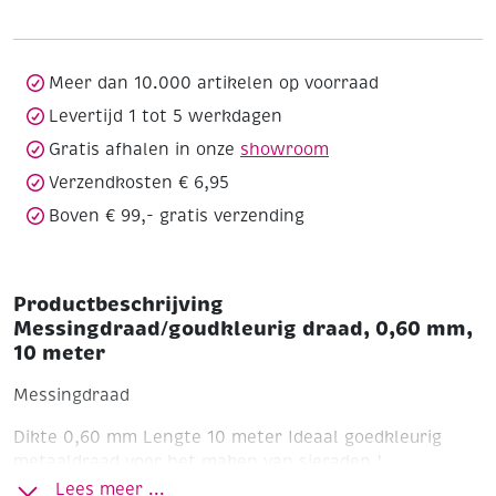
mm,
10
meter
aantal
Meer dan 10.000 artikelen op voorraad
Levertijd 1 tot 5 werkdagen
Gratis afhalen in onze
showroom
Verzendkosten € 6,95
Boven € 99,- gratis verzending
Productbeschrijving
Messingdraad/goudkleurig draad, 0,60 mm,
10 meter
Messingdraad
Dikte 0,60 mm
Lengte 10 meter
Ideaal goedkleurig
metaaldraad voor het maken van sieraden !
Lees meer ...