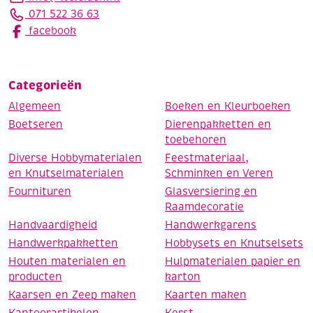
071 522 36 63
facebook
Categorieën
Algemeen
Boeken en Kleurboeken
Boetseren
Dierenpakketten en
toebehoren
Diverse Hobbymaterialen
Feestmateriaal,
en Knutselmaterialen
Schminken en Veren
Fournituren
Glasversiering en
Raamdecoratie
Handvaardigheid
Handwerkgarens
Handwerkpakketten
Hobbysets en Knutselsets
Houten materialen en
Hulpmaterialen papier en
producten
karton
Kaarsen en Zeep maken
Kaarten maken