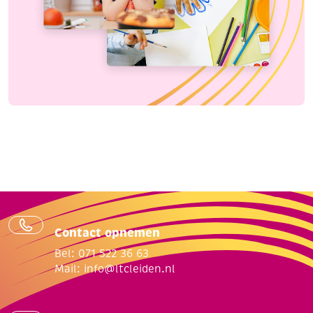
Contact opnemen
Bel: 071 522 36 63
Mail:
info@ltcleiden.nl