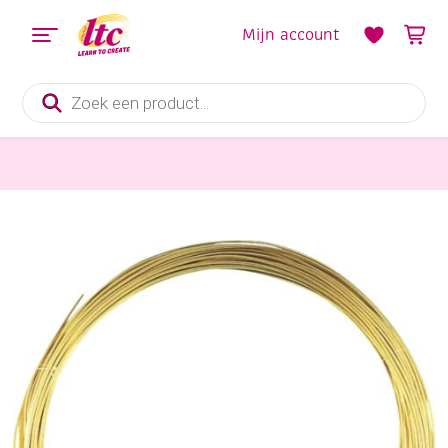
Mijn account
Producten
zoeken
Handvaardigheid
Messingdraad/goudkleurig draad, 0,60 mm, 10 meter