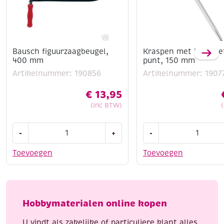
Bausch figuurzaagbeugel,
Kraspen met hardme
400 mm
punt, 150 mm
Artikelnummer: 190856
Artikelnummer: 1907
€
13,95
(Inc BTW)
Bausch
Kraspen
-
+
-
figuurzaagbeugel,
met
400
hardmetalen
Toevoegen
Toevoegen
mm
punt,
aantal
150
mm
aantal
Hobbymaterialen online kopen
U vindt als zakelijke of particuliere klant alles