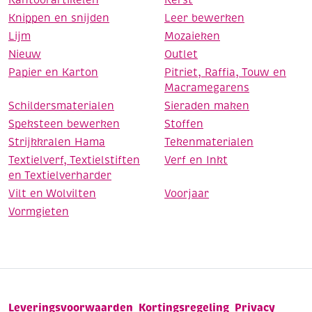
Kantoorartikelen
Kerst
Knippen en snijden
Leer bewerken
Lijm
Mozaieken
Nieuw
Outlet
Papier en Karton
Pitriet, Raffia, Touw en
Macramegarens
Schildersmaterialen
Sieraden maken
Speksteen bewerken
Stoffen
Strijkkralen Hama
Tekenmaterialen
Textielverf, Textielstiften
Verf en Inkt
en Textielverharder
Vilt en Wolvilten
Voorjaar
Vormgieten
Leveringsvoorwaarden
Kortingsregeling
Privacy