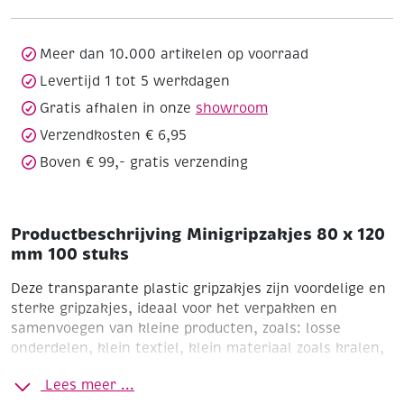
mm
100
stuks
Meer dan 10.000 artikelen op voorraad
aantal
Levertijd 1 tot 5 werkdagen
Gratis afhalen in onze
showroom
Verzendkosten € 6,95
Boven € 99,- gratis verzending
Productbeschrijving Minigripzakjes 80 x 120
mm 100 stuks
Deze transparante plastic gripzakjes zijn voordelige en
sterke gripzakjes, ideaal voor het verpakken en
samenvoegen van kleine producten, zoals: losse
onderdelen, klein textiel, klein materiaal zoals kralen,
monsters, documentatie...
Lees meer ...
Deze gripzakjes zijn voorzien van een ophangoog en