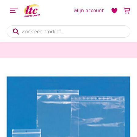
Mijn account
Producten
zoeken
Handvaardigheid
Minigripzakjes 80 x 120 mm 100 stuks