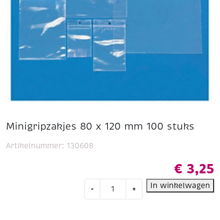
Minigripzakjes 80 x 120 mm 100 stuks
Artikelnummer:
130608
€
3,25
Minigripzakjes
In winkelwagen
-
+
80
x
120