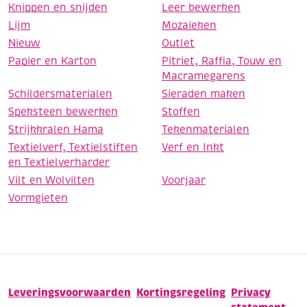
Knippen en snijden
Leer bewerken
Lijm
Mozaieken
Nieuw
Outlet
Papier en Karton
Pitriet, Raffia, Touw en
Macramegarens
Schildersmaterialen
Sieraden maken
Speksteen bewerken
Stoffen
Strijkkralen Hama
Tekenmaterialen
Textielverf, Textielstiften
Verf en Inkt
en Textielverharder
Vilt en Wolvilten
Voorjaar
Vormgieten
Leveringsvoorwaarden
Kortingsregeling
Privacy