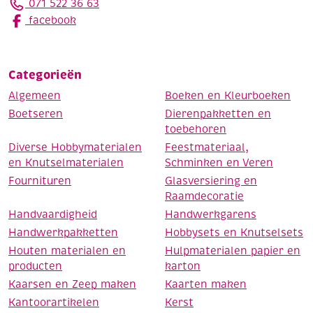
071 522 36 63
facebook
Categorieën
Algemeen
Boeken en Kleurboeken
Boetseren
Dierenpakketten en
toebehoren
Diverse Hobbymaterialen
Feestmateriaal,
en Knutselmaterialen
Schminken en Veren
Fournituren
Glasversiering en
Raamdecoratie
Handvaardigheid
Handwerkgarens
Handwerkpakketten
Hobbysets en Knutselsets
Houten materialen en
Hulpmaterialen papier en
producten
karton
Kaarsen en Zeep maken
Kaarten maken
Kantoorartikelen
Kerst