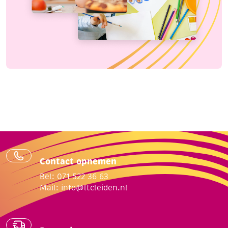
Contact opnemen
Bel: 071 522 36 63
Mail:
info@ltcleiden.nl