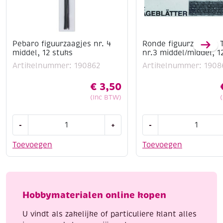
Pebaro figuurzaagjes nr. 4
Ronde figuurzaagjes 
middel, 12 stuks
nr.3 middel/middel, 1
Artikelnummer: 190862
Artikelnummer: 1908
€
3,50
(Inc BTW)
Pebaro
Ronde
-
+
-
figuurzaagjes
figuurzaagjes
nr.
Tornado
Toevoegen
Toevoegen
4
nr.3
middel,
middel/middel,
12
12
stuks
stuks
Hobbymaterialen online kopen
aantal
aantal
U vindt als zakelijke of particuliere klant alles