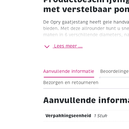
met verstelbaar pon
De Opry gaatjestang heeft gele handva
bieden. Met deze allrounder kunt u sne
maken in 6 verschillende diameters, 
3mm, 3.5mm, 4mm en 4.5mm. De gaatje
Lees meer ...
door stof of leer, u kunt het ook gebr
in bijvoorbeeld papier en folie. De tan
veiligheidssluiting voor het veilig opbe
Aanvullende informatie
Beoordelinge
Bezorgen en retourneren
Aanvullende inform
Verpakkingseenheid
1 Stuk