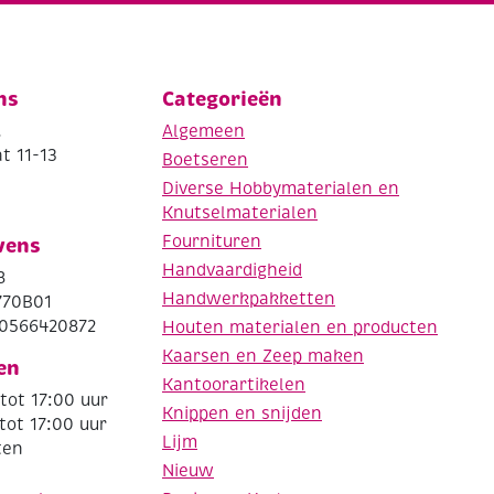
ns
Categorieën
.
Algemeen
t 11-13
Boetseren
Diverse Hobbymaterialen en
Knutselmaterialen
Fournituren
vens
Handvaardigheid
8
Handwerkpakketten
770B01
0566420872
Houten materialen en producten
Kaarsen en Zeep maken
en
Kantoorartikelen
tot 17:00 uur
Knippen en snijden
tot 17:00 uur
Lijm
ten
Nieuw