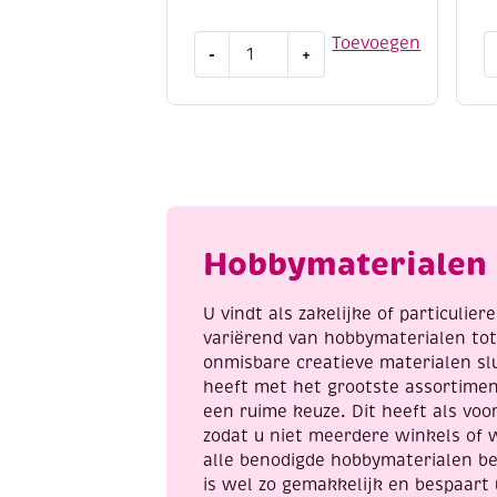
Pebaro
H
Toevoegen
-
+
figuurzaagjes
i
nr.
h
4
d
middel,
i
12
b
stuks
a
aantal
Hobbymaterialen 
U vindt als zakelijke of particulie
variërend van hobbymaterialen to
onmisbare creatieve materialen sl
heeft met het grootste assortime
een ruime keuze. Dit heeft als voor
zodat u niet meerdere winkels of 
alle benodigde hobbymaterialen be
is wel zo gemakkelijk en bespaart 