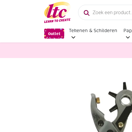
Producten
zoeken
Tekenen & Schilderen
Pap
Outlet
Handvaardigheid
Gaatjestang, me