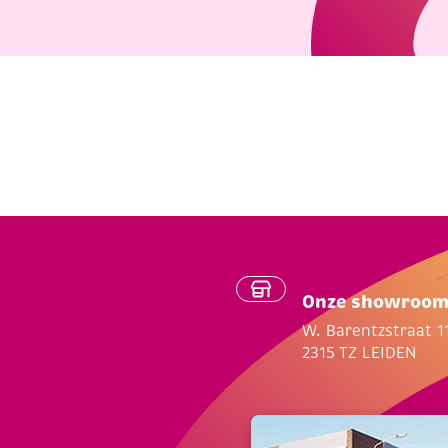
Onze showroo
W. Barentzstraat 1
2315 TZ LEIDEN