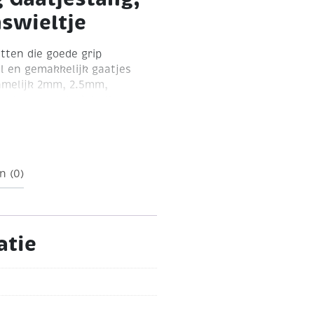
swieltje
tten die goede grip
l en gemakkelijk gaatjes
namelijk 2mm, 2.5mm,
stang ponst niet alleen
uiken om gaatjes te maken
g heeft een
rgen.
n (0)
atie