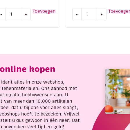
outbrandapparaat/leerbrandapparaat
Kraspen
Toevoegen
Toevoege
-
+
-
+
n
met
outen
hardmetalen
oos
punt,
nclusief
150
ijbehoren.
mm
antal
aantal
online kopen
re klant alles in onze webshop,
t Tekenmaterialen. Ons aanbod met
uit op alle hobbywensen aan. U
nt van meer dan 10.000 artikelen
deel dat u bij ons voor alles slaagt,
webshops hoeft te bezoeken. Vrijwel
stelt u dus gewoon in één keer! Dat
u bovendien veel tijd én geld!