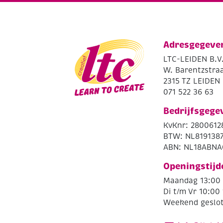
Adresgegeve
LTC-LEIDEN B.V
W. Barentzstraa
2315 TZ LEIDEN
071 522 36 63
Bedrijfsgege
KvKnr: 2800612
BTW: NL819138
ABN: NL18ABNA
Openingstijd
Maandag 13:00 
Di t/m Vr 10:00 
Weekend geslo