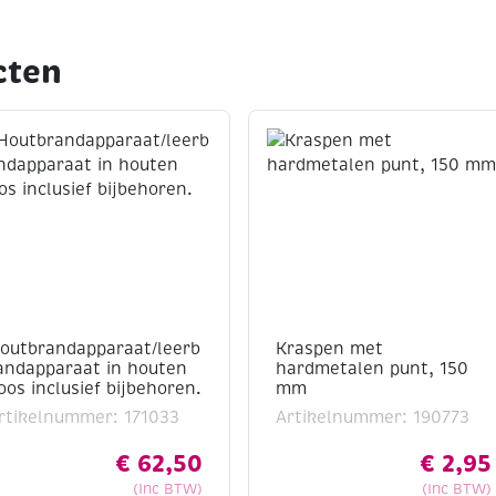
cten
outbrandapparaat/leerb
Kraspen met
andapparaat in houten
hardmetalen punt, 150
oos inclusief bijbehoren.
mm
rtikelnummer: 171033
Artikelnummer: 190773
€
62,50
€
2,95
(Inc BTW)
(Inc BTW)