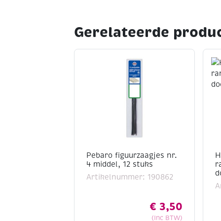
Gerelateerde produ
Pebaro figuurzaagjes nr.
H
4 middel, 12 stuks
r
d
Artikelnummer: 190862
A
€
3,50
(Inc BTW)