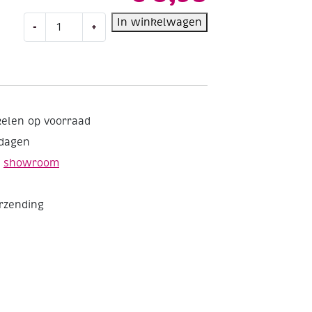
Gaatjestang,
In winkelwagen
-
+
met
verstelbaar
ponswieltje
aantal
kelen op voorraad
kdagen
e
showroom
erzending