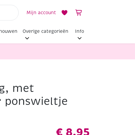
Mijn account
dhouwen
Overige categorieën
Info
g, met
r ponswieltje
€
8,95