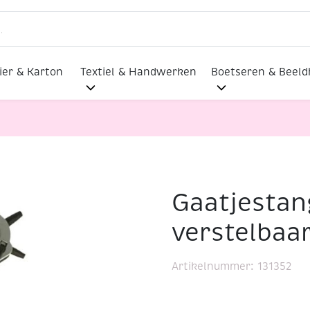
ier & Karton
Textiel & Handwerken
Boetseren & Beel
Gaatjestan
t verstelbaar ponswieltje
verstelbaa
Artikelnummer:
131352