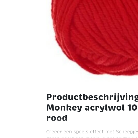
Productbeschrijvin
Monkey acrylwol 10
rood
Creëer een speels effect met Scheepje