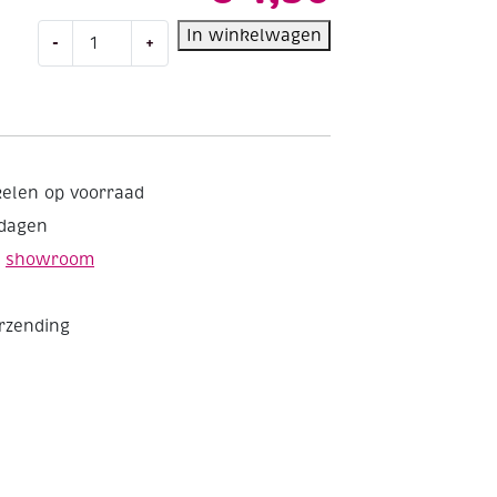
Chunky
In winkelwagen
-
+
Monkey
acrylwol
100
gram
1010
rood
kelen op voorraad
aantal
kdagen
e
showroom
erzending