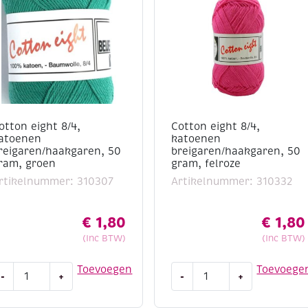
otton eight 8/4,
Cotton eight 8/4,
atoenen
katoenen
reigaren/haakgaren, 50
breigaren/haakgaren, 50
ram, groen
gram, felroze
rtikelnummer: 310307
Artikelnummer: 310332
€
1,80
€
1,80
(Inc BTW)
(Inc BTW)
otton
Cotton
Toevoegen
Toevoege
-
+
-
+
ight
eight
/4,
8/4,