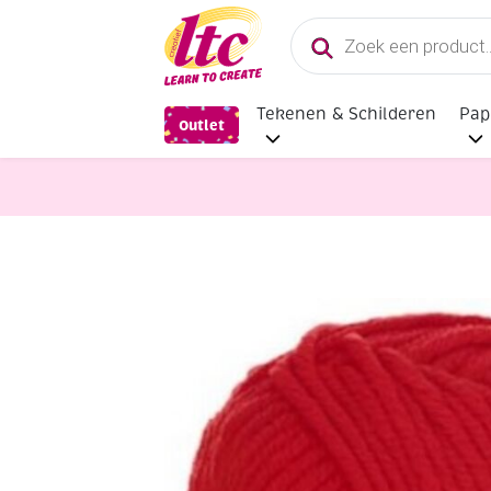
Producten
zoeken
Tekenen & Schilderen
Pap
Outlet
Handwerkgarens
Chunky Monkey 