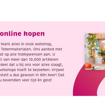
atoenen
katoenen
reigaren/haakgaren,
breigaren/haakgaren,
0
50
ram,
gram,
roen
felroze
antal
aantal
online kopen
re klant alles in onze webshop,
t Tekenmaterialen. Ons aanbod met
uit op alle hobbywensen aan. U
nt van meer dan 10.000 artikelen
deel dat u bij ons voor alles slaagt,
webshops hoeft te bezoeken. Vrijwel
stelt u dus gewoon in één keer! Dat
u bovendien veel tijd én geld!