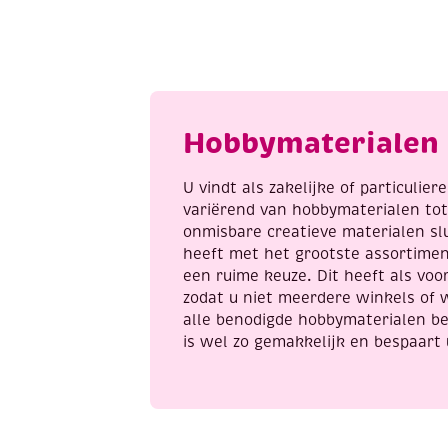
katoenen
k
breigaren/haakgaren,
b
10x50
5
gram,
g
pastel
g
kleuren
a
Hobbymaterialen 
aantal
U vindt als zakelijke of particulie
variërend van hobbymaterialen to
onmisbare creatieve materialen sl
heeft met het grootste assortime
een ruime keuze. Dit heeft als voor
zodat u niet meerdere winkels of 
alle benodigde hobbymaterialen be
is wel zo gemakkelijk en bespaart 