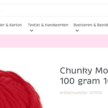
ier & Karton
Textiel & Handwerken
Boetseren & Beel
Chunky Mo
acrylwol 100 gram 1010 rood
100 gram 1
Artikelnummer:
371010