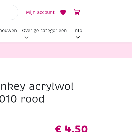
Mijn account
dhouwen
Overige categorieën
Info
nkey acrylwol
010 rood
€
4,50