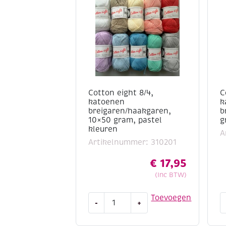
Cotton eight 8/4,
C
katoenen
k
breigaren/haakgaren,
b
10×50 gram, pastel
g
kleuren
A
Artikelnummer: 310201
€
17,95
(Inc BTW)
Cotton
C
Toevoegen
-
+
eight
e
8/4,
8