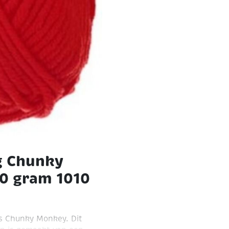
g Chunky
0 gram 1010
s Chunky Monkey. Dit