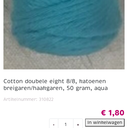
Cotton doubele eight 8/8, katoenen
breigaren/haakgaren, 50 gram, aqua
Artikelnummer:
310822
€
1,80
Cotton
In winkelwagen
-
+
doubele