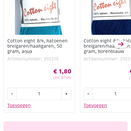
Cotton eight 8/4, katoenen
Cotton eight 8/4, ka
breigaren/haakgaren, 50
breigaren/haakgaren
gram, aqua
gram, korenblauw
Artikelnummer: 310315
Artikelnummer: 3103
€
1,80
(Inc BTW)
Cotton
Cotton
-
+
-
eight
eight
8/4,
8/4,
Toevoegen
Toevoegen
katoenen
katoenen
breigaren/haakgaren,
breigaren/haakgaren
50
50
gram,
gram,