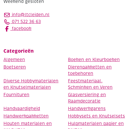
Weekend gesloten
info@ltcleiden.nl
071 522 36 63
facebook
Categorieën
Algemeen
Boeken en Kleurboeken
Boetseren
Dierenpakketten en
toebehoren
Diverse Hobbymaterialen
Feestmateriaal,
en Knutselmaterialen
Schminken en Veren
Fournituren
Glasversiering en
Raamdecoratie
Handvaardigheid
Handwerkgarens
Handwerkpakketten
Hobbysets en Knutselsets
Houten materialen en
Hulpmaterialen papier en