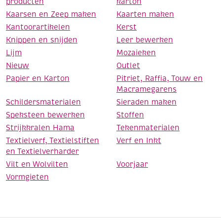
producten
karton
Kaarsen en Zeep maken
Kaarten maken
Kantoorartikelen
Kerst
Knippen en snijden
Leer bewerken
Lijm
Mozaieken
Nieuw
Outlet
Papier en Karton
Pitriet, Raffia, Touw en
Macramegarens
Schildersmaterialen
Sieraden maken
Speksteen bewerken
Stoffen
Strijkkralen Hama
Tekenmaterialen
Textielverf, Textielstiften
Verf en Inkt
en Textielverharder
Vilt en Wolvilten
Voorjaar
Vormgieten