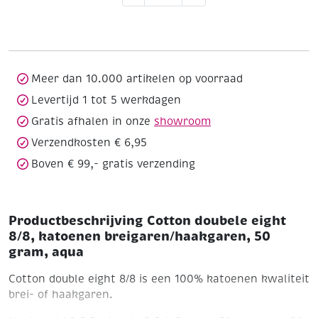
eight
8/8,
katoenen
breigaren/haakgaren,
50
Meer dan 10.000 artikelen op voorraad
gram,
Levertijd 1 tot 5 werkdagen
aqua
Gratis afhalen in onze
showroom
aantal
Verzendkosten € 6,95
Boven € 99,- gratis verzending
Productbeschrijving Cotton doubele eight
8/8, katoenen breigaren/haakgaren, 50
gram, aqua
Cotton double eight 8/8 is een 100% katoenen kwaliteit
brei- of haakgaren.