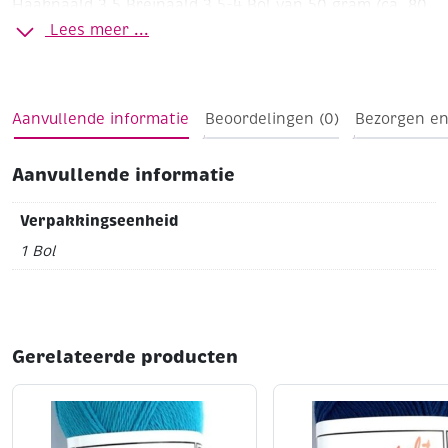
Haaknaald 3,5
Breinaald 3,5-4
Bol van 50 gram (ca. 80
meter)
Wasbaar tot 40'C
Lees meer ...
Aanvullende informatie
Beoordelingen (0)
Bezorgen en
Aanvullende informatie
Verpakkingseenheid
1 Bol
Gerelateerde producten