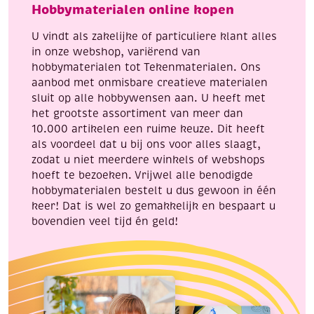
Hobbymaterialen online kopen
aqua
korenblauw
aantal
aantal
U vindt als zakelijke of particuliere klant alles
in onze webshop, variërend van
hobbymaterialen tot Tekenmaterialen. Ons
aanbod met onmisbare creatieve materialen
sluit op alle hobbywensen aan. U heeft met
het grootste assortiment van meer dan
10.000 artikelen een ruime keuze. Dit heeft
als voordeel dat u bij ons voor alles slaagt,
zodat u niet meerdere winkels of webshops
hoeft te bezoeken. Vrijwel alle benodigde
hobbymaterialen bestelt u dus gewoon in één
keer! Dat is wel zo gemakkelijk en bespaart u
bovendien veel tijd én geld!