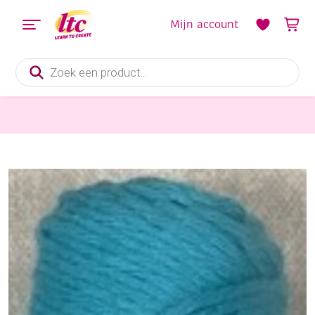
Mijn account
Producten
zoeken
Handwerkgarens
Cotton doubele eight 8/8, katoenen breigaren/haakgaren, 50 gram, aqua