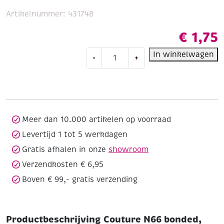
Artikelnummer:
431748
€
1,75
Couture
In winkelwagen
-
+
N66
bonded,
ijzersterk
nylongaren,
100
meter,
Meer dan 10.000 artikelen op voorraad
zwart
Levertijd 1 tot 5 werkdagen
aantal
Gratis afhalen in onze
showroom
Verzendkosten € 6,95
Boven € 99,- gratis verzending
Productbeschrijving Couture N66 bonded,