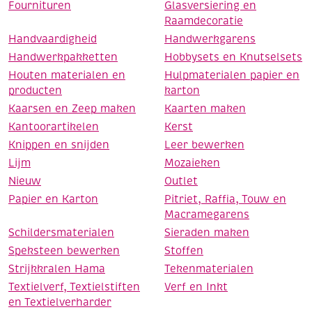
Fournituren
Glasversiering en
Raamdecoratie
Handvaardigheid
Handwerkgarens
Handwerkpakketten
Hobbysets en Knutselsets
Houten materialen en
Hulpmaterialen papier en
producten
karton
Kaarsen en Zeep maken
Kaarten maken
Kantoorartikelen
Kerst
Knippen en snijden
Leer bewerken
Lijm
Mozaieken
Nieuw
Outlet
Papier en Karton
Pitriet, Raffia, Touw en
Macramegarens
Schildersmaterialen
Sieraden maken
Speksteen bewerken
Stoffen
Strijkkralen Hama
Tekenmaterialen
Textielverf, Textielstiften
Verf en Inkt
en Textielverharder