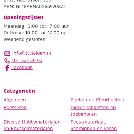
BTW: NL819138770B01
ABN: NL18ABNA0566420872
Openingstijden
Maandag 13:00 tot 17:00 uur
Di t/m Vr 10:00 tot 17:00 uur
Weekend gesloten
info@ltcleiden.nl
071 522 36 63
facebook
Categorieën
Algemeen
Boeken en Kleurboeken
Boetseren
Dierenpakketten en
toebehoren
Diverse Hobbymaterialen
Feestmateriaal,
en Knutselmaterialen
Schminken en Veren