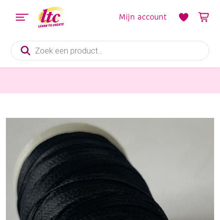
Mijn account
Producten
zoeken
Handwerkgarens
Couture N66 bonded, ijzersterk nylongaren, 100 meter, zwart