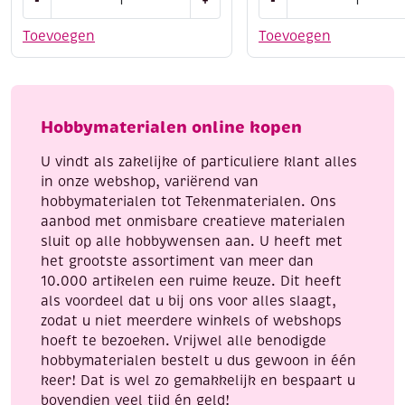
-
+
-
eight
eight
8/4,
8/4,
Toevoegen
Toevoegen
katoenen
katoenen
breigaren/haakgaren,
breigaren/haakgaren
50
50
gram,
gram,
Hobbymaterialen online kopen
pastelgroen
lichtgroen
aantal
aantal
U vindt als zakelijke of particuliere klant alles
in onze webshop, variërend van
hobbymaterialen tot Tekenmaterialen. Ons
aanbod met onmisbare creatieve materialen
sluit op alle hobbywensen aan. U heeft met
het grootste assortiment van meer dan
10.000 artikelen een ruime keuze. Dit heeft
als voordeel dat u bij ons voor alles slaagt,
zodat u niet meerdere winkels of webshops
hoeft te bezoeken. Vrijwel alle benodigde
hobbymaterialen bestelt u dus gewoon in één
keer! Dat is wel zo gemakkelijk en bespaart u
bovendien veel tijd én geld!