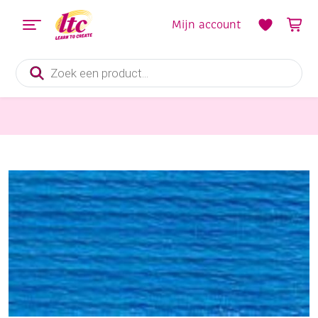
Mijn account
Producten
zoeken
Handwerkgarens
DMC coton perle borduurgaren/koordzijde, 115/5, 25 meter, donker aquablauw