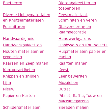
Boetseren
Dierenpakketten en
toebehoren
Diverse Hobbymaterialen
Feestmateriaal,
en Knutselmaterialen
Schminken en Veren
Fournituren
Glasversiering en
Raamdecoratie
Handvaardigheid
Handwerkgarens
Handwerkpakketten
Hobbysets en Knutselsets
Houten materialen en
Hulpmaterialen papier en
producten
karton
Kaarsen en Zeep maken
Kaarten maken
Kantoorartikelen
Kerst
Knippen en snijden
Leer bewerken
Lijm
Mozaieken
Nieuw
Outlet
Papier en Karton
Pitriet, Raffia, Touw en
Macramegarens
Schildersmaterialen
Sieraden maken