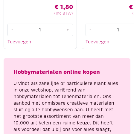
€
1,80
€
(Inc BTW)
Cotton
Sokken
-
+
-
eight
brei
8/4,
je
Toevoegen
Toevoegen
katoenen
zo
breigaren/haakgaren,
aantal
50
gram,
Hobbymaterialen online kopen
oranje
aantal
U vindt als zakelijke of particuliere klant alles
in onze webshop, variërend van
hobbymaterialen tot Tekenmaterialen. Ons
aanbod met onmisbare creatieve materialen
sluit op alle hobbywensen aan. U heeft met
het grootste assortiment van meer dan
10.000 artikelen een ruime keuze. Dit heeft
als voordeel dat u bij ons voor alles slaagt,