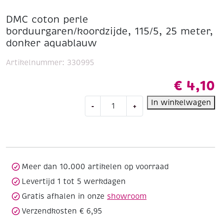
DMC coton perle
borduurgaren/koordzijde, 115/5, 25 meter,
donker aquablauw
Artikelnummer:
330995
€
4,10
DMC
In winkelwagen
-
+
coton
perle
borduurgaren/koordzijde,
115/5,
25
meter,
Meer dan 10.000 artikelen op voorraad
donker
Levertijd 1 tot 5 werkdagen
aquablauw
Gratis afhalen in onze
showroom
aantal
Verzendkosten € 6,95