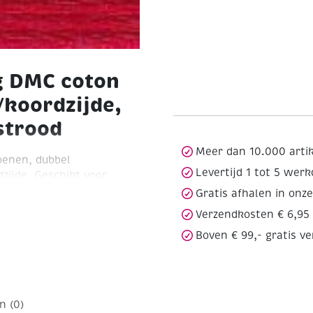
g DMC coton
/koordzijde,
strood
Meer dan 10.000 arti
oenen, dubbel
Levertijd 1 tot 5 wer
zijde. Geschikt voor
werk, gobelinwerk, het
Gratis afhalen in onz
knopen van armbandjes.
Verzendkosten € 6,95
eid.
Wij houden een kern-
Boven € 99,- gratis v
d (zie onderstaand). De
ent worden gevoerd
 doosje à 12 streng.
7, 310, 320, 321, 414, 415,
 554, 601, 603, 604, 605,
n (0)