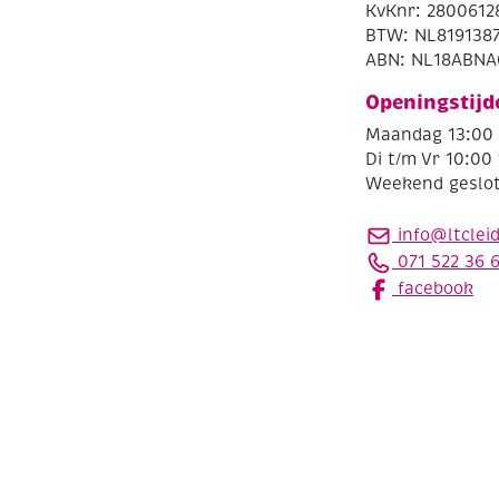
KvKnr: 2800612
BTW: NL819138
ABN: NL18ABNA
Openingstijd
Maandag 13:00 
Di t/m Vr 10:00 
Weekend geslo
info@ltclei
071 522 36 
facebook