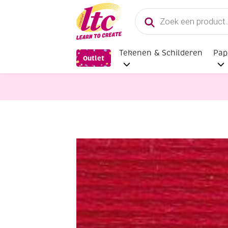
Producten
zoeken
Tekenen & Schilderen
Pap
Outlet
Handwerkgarens
DMC coton perle