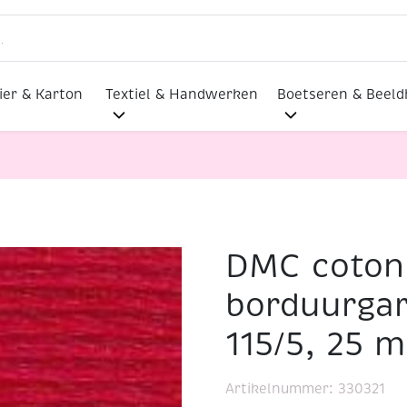
ier & Karton
Textiel & Handwerken
Boetseren & Beel
DMC coton
 borduurgaren/koordzijde, 115/5, 25 meter, kerstrood
borduurgar
115/5, 25 m
Artikelnummer:
330321