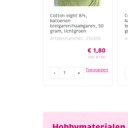
Cotton eight 8/4,
C
katoenen
k
breigaren/haakgaren, 50
b
gram, lichtgroen
g
Artikelnummer: 310306
A
€
1,80
(Inc BTW)
Cotton
C
Toevoegen
-
+
eight
e
8/4,
8
katoenen
k
breigaren/haakgaren,
b
50
5
gram,
g
lichtgroen
o
aantal
a
Hobbymaterialen 