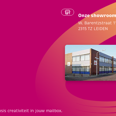
Onze showroo
W. Barentzstraat 1
2315 TZ LEIDEN
osis creativiteit in jouw mailbox.