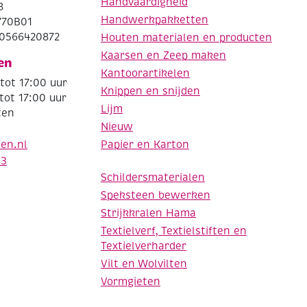
Handvaardigheid
8
Handwerkpakketten
770B01
0566420872
Houten materialen en producten
Kaarsen en Zeep maken
en
Kantoorartikelen
tot 17:00 uur
Knippen en snijden
tot 17:00 uur
Lijm
ten
Nieuw
Papier en Karton
den.nl
63
Schildersmaterialen
Speksteen bewerken
Strijkkralen Hama
Textielverf, Textielstiften en
Textielverharder
Vilt en Wolvilten
Vormgieten